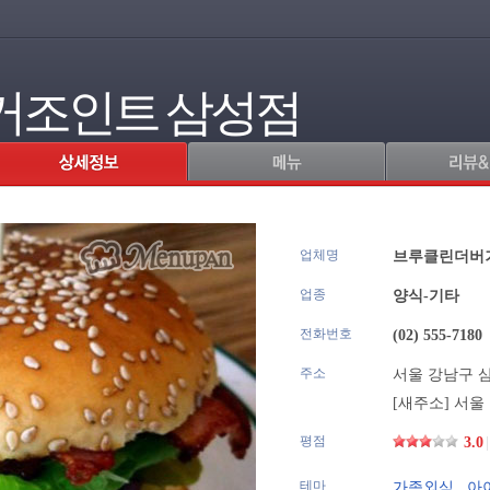
거조인트 삼성점
업체명
.
브루클린더버
업종
양식-기타
전화번호
(02) 555-7180
주소
서울 강남구 삼성
[새주소]
서울 
평점
3.0
|
테마
가족외식
,
아