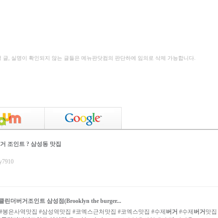
성 글, 실명이 확인되지 않는 글들은 메뉴판닷컴의 판단하에 임의로 삭제 가능합니다.
거 조인트 ? 삼성동 맛집
by7910
클린더버거조인트 삼성점
(Brooklyn the burger...
 #봉은사역맛집 #삼성역맛집 #코엑스근처맛집 #코엑스맛집 #수제
버거
#수제
버거
맛집 