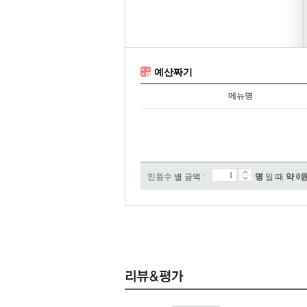
예산짜기
메뉴명
인원수 별 금액 :
명
일 때
약
0