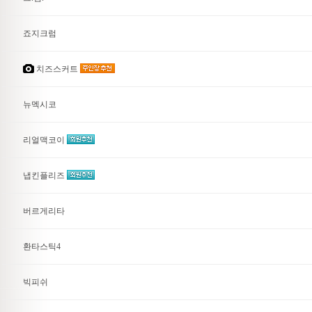
죠지크럼
치즈스커트
뉴멕시코
리얼맥코이
냅킨플리즈
버르게리타
환타스틱4
빅피쉬