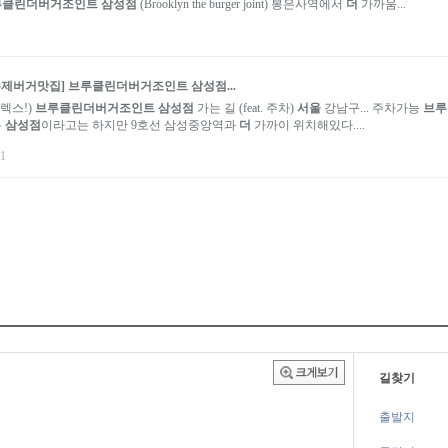
루클린더버거조인트 삼성점
(Brooklyn the burger joint) 봉은사역에서
더
가까움...
수제
버거
맛집]
브루클린더버거조인트 삼성점
...
플렉스!)
브루클린더버거조인트 삼성점
가는 길 (feat. 주차)
서울
강남구... 주차가능
브루
은
삼성점
이라고는 하지만 9호선 삼성중앙역과
더
가까이 위치해있다....
11
길찾기
출발지