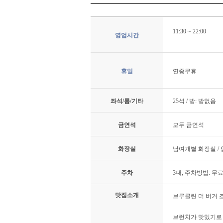
11:30 ~ 22:00
영업시간
휴일
연중무휴
좌석/룸/기타
25석 / 방: 방없음
금연석
모두 금연석
화장실
남여개별 화장실 /
주차
3대, 주차방법: 무
맛집소개
브루클린 더 버거 
브런치가 맛있기로 