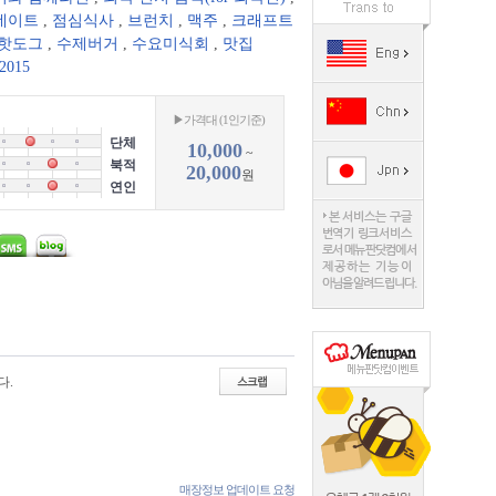
데이트
,
점심식사
,
브런치
,
맥주
,
크래프트
/핫도그
,
수제버거
,
수요미식회
,
맛집
2015
▶가격대 (1인기준)
단체
10,000
~
북적
20,000
원
연인
다.
매장정보 업데이트 요청