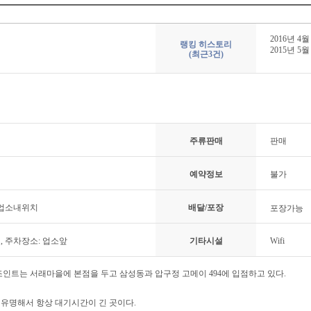
2016년 4월
랭킹 히스토리
2015년 5월
(최근3건)
주류판매
판매
예약정보
불가
 업소내위치
배달/포장
포장가능
료, 주차장소: 업소앞
기타시설
Wifi
조인트는 서래마을에 본점을 두고 삼성동과 압구정 고메이 494에 입점하고 있다.
유명해서 항상 대기시간이 긴 곳이다.