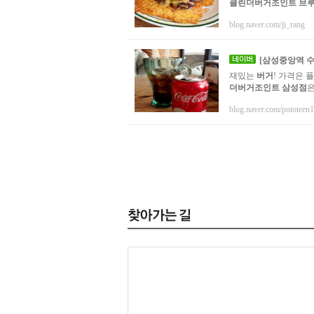
클린더버거조인트
브
blog.naver.com/ji_rang
[삼성중앙역 
재밌는
버거
! 가격은 
더버거조인트 삼성점
blog.naver.com/pototeen