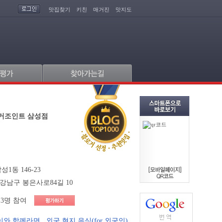
맛집찾기
키친
매거진
맛지도
거조인트 삼성점
1동 146-23
강남구 봉은사로84길 10
3명 참여
이와 함께라면
,
외국 현지 음식(for 외국인)
,