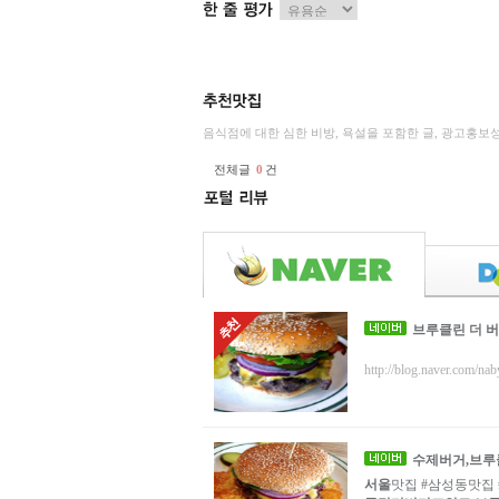
음식점에 대한 심한 비방, 욕설을 포함한 글, 광고홍보
전체글
0
건
브루클린 더 버
http://blog.naver.com/na
수제
버거
,
브루
서울
맛집 #삼성동맛집