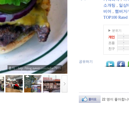
소개팅
,
일상
비어
,
햄버거
TOP100 Rated 
▶ 분위기
개인
조용
친구
공유하기
출처 : http://blog.naver.com/naby7910
22
명이 좋아합니