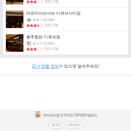
3.0
| 1명
바르미샤브샤브 디큐브시티점
뷔페 | 약138m
3.5
| 3명
봉추찜닭 디큐브점
한식 | 약138m
3.1
| 2명
수정할 정보
가 있으면 알려주세요!
메뉴판닷컴 전국맛집 TOP1000 앱설치
로그인
PC버전