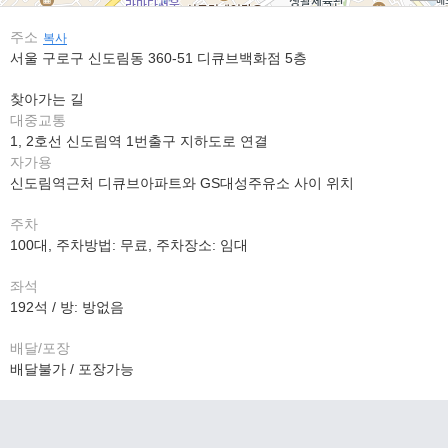
주소
복사
서울 구로구 신도림동 360-51 디큐브백화점 5층
찾아가는 길
대중교통
1, 2호선 신도림역 1번출구 지하도로 연결
자가용
신도림역근처 디큐브아파트와 GS대성주유소 사이 위치
주차
100대, 주차방법: 무료, 주차장소: 임대
좌석
192석 / 방: 방없음
배달/포장
배달불가 / 포장가능