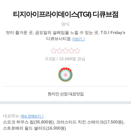
티지아이프라이데이스(TGI) 디큐브점
양식
맛이 즐거운 곳, 금요일의 설레임을 느낄 수 있는 곳, T.G.I Friday's
디큐브시티점
더보기
0.0
점
/ 15,684명 관심
현지인 선정 대표맛집
대표메뉴
메뉴 전체보기
스모크 하우스 립(35,800원), 크러스티드 치킨 스테이크(17,500원),
스트로베리 필드 샐러드(16,000원)