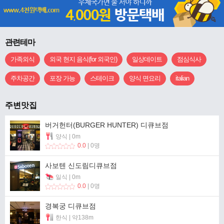
관련테마
가족외식
외국 현지 음식(for 외국인)
일상데이트
점심식사
주차공간
포장 가능
스테이크
양식 면요리
italian
주변맛집
버거헌터(BURGER HUNTER) 디큐브점
양식 | 0m
0.0
| 0명
사보텐 신도림디큐브점
일식 | 0m
0.0
| 0명
경복궁 디큐브점
한식 | 약138m