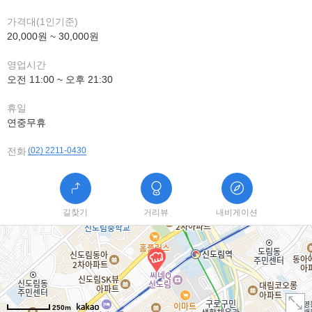
가격대(1인기준)
20,000원 ~ 30,000원
영업시간
오전 11:00 ~ 오후 21:30
휴일
연중무휴
전화
(02) 2211-0430
길찾기
거리뷰
내비게이션
250m