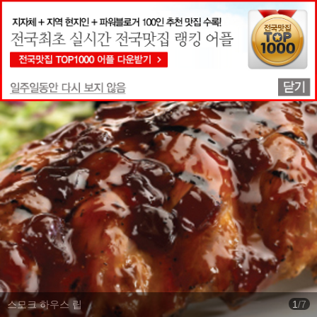
맛집상세정보
스모크 하우스 립
1
/
7