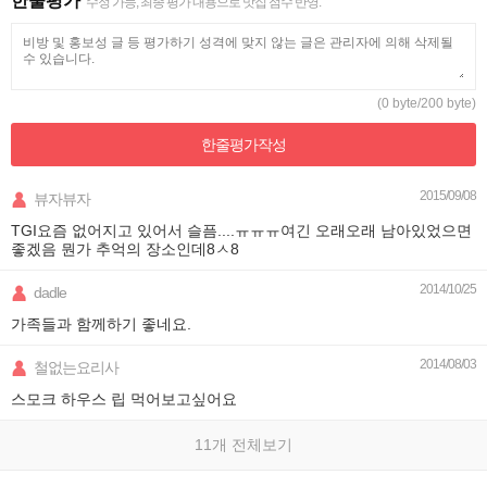
한줄평가
수정 가능, 최종 평가 내용으로 맛집 점수 반영.
(0 byte/200 byte)
한줄평가
작성
2015/09/08
뷰자뷰자
TGI요즘 없어지고 있어서 슬픔....ㅠㅠㅠ여긴 오래오래 남아있었으면
좋겠음 뭔가 추억의 장소인데8ㅅ8
2014/10/25
dadle
가족들과 함께하기 좋네요.
2014/08/03
철없는요리사
스모크 하우스 립 먹어보고싶어요
11개 전체보기