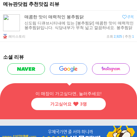
메뉴판닷컴 추천맛집 리뷰
매콤한 맛이 매력적인 봉추찜닭
신도림 디큐브시티내에 있는 [봉추찜닭] 매콤한 맛이 매력적인
봉추찜닭입니다. 식당내부가 무척 넓고 깔끔하네요. 봉추찜닭
소개글도 보이고 유아용 의자도 준비되어있어요. 자리를 잡고
레이스토리
앉아서 주문을 했습니다. 찜닭 小 [25,000]를 주
조회
2,925
| 추천
1
소셜 리뷰
이 매장이 가고싶다면, 눌러주세요!
가고싶어요
3
명