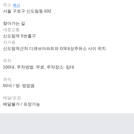
주소
복사
서울 구로구 신도림동 692
찾아가는 길
대중교통
신도림역 5번출구
자가용
신도림역근처 디큐브아파트와 GS대성주유소 사이 위치
주차
100대, 주차방법: 무료, 주차장소: 임대
좌석
50석 / 방: 방없음
배달/포장
배달불가 / 포장가능