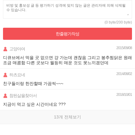
(0 byte/200 byte)
한줄평가
작성
2015/09/08
고양야여
디큐브에서 먹을 곳 없으면 걍 가는데 괜찮음 그리고 봉추찜닭은 원래
조금 매콤함 다른 곳보다 월등히 매운 것도 못느끼겠던데
2014/08/02
하츠요네
친구들이랑 한잔할때 가끔씩~~~
2018/10/01
참된삶을찾아서
지금이 먹고 싶은 시간이네요 ???
13개 전체보기