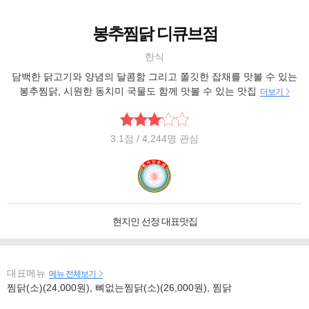
봉추찜닭 디큐브점
한식
담백한 닭고기와 양념의 달콤함 그리고 쫄깃한 잡채를 맛볼 수 있는
봉추찜닭, 시원한 동치미 국물도 함께 맛볼 수 있는 맛집
더보기
3.1
점
/ 4,244명 관심
현지인 선정 대표맛집
대표메뉴
메뉴 전체보기
찜닭(소)(24,000원), 뼈없는찜닭(소)(26,000원), 찜닭