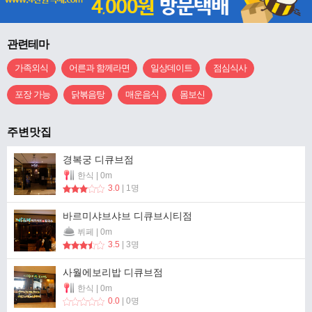
관련테마
가족외식
어른과 함께라면
일상데이트
점심식사
포장 가능
닭볶음탕
매운음식
몸보신
주변맛집
경복궁 디큐브점
한식 | 0m
3.0
| 1명
바르미샤브샤브 디큐브시티점
뷔페 | 0m
3.5
| 3명
사월에보리밥 디큐브점
한식 | 0m
0.0
| 0명