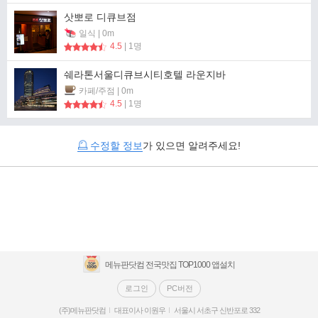
삿뽀로 디큐브점
일식 | 0m
4.5
| 1명
쉐라톤서울디큐브시티호텔 라운지바
카페/주점 | 0m
4.5
| 1명
수정할 정보
가 있으면 알려주세요!
메뉴판닷컴 전국맛집 TOP1000 앱설치
로그인
PC버전
(주)메뉴판닷컴
대표이사 이원우
서울시 서초구 신반포로 332