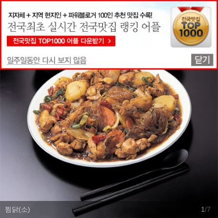
맛집상세정보
찜닭(소)
1
/
7