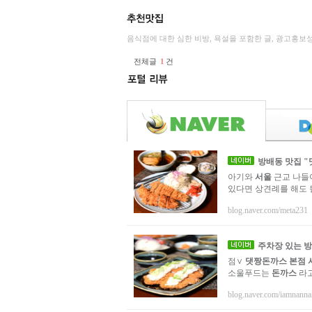
음식점에 대한 심한 비방, 욕설을 포함한 글, 광고홍보
전체글
1
건
방배동 맛집 "
아기와
서울
근교 나들이
있다면 상견례를 해도 될
blog.naver.com/meta231
주차장 있는 
점∨
댓짱돈까스 본점
소울푸드는
돈까스
라고
blog.naver.com/iamnanna