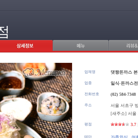
점
업체명
.
댓짱돈까스 
업종
일식-돈까스
전화번호
(02) 584-7348
주소
서울 서초구 방배
[새주소]
서울 
평점
3.7
|
테마
가족외식
,
어