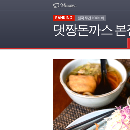
전국 주간
1000+위
댓짱돈까스 본