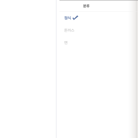
정식
돈까스
면