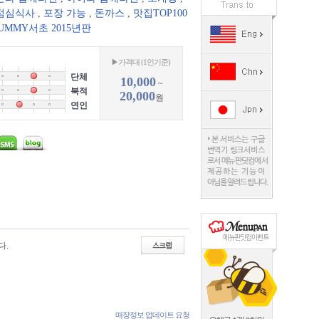
점심식사
,
포장 가능
,
돈까스
,
맛집TOP100
UMMY서초 2015년판
▶가격대 (1인기준)
단체
10,000
~
북적
20,000
원
연인
다.
매장정보 업데이트 요청