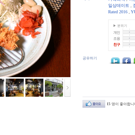
일상데이트
,
Rated 2016
,
Y
▶ 분위기
개인
조용
친구
공유하기
15
명이 좋아합니