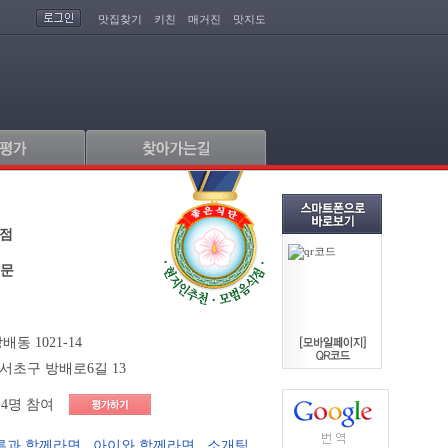
맛집찾기
키친
매거진
맛지도
본점
전문
동 1021-14
서초구 방배로6길 13
4명 참여
른과 함께라면
,
아이와 함께라면
,
소개팅
,