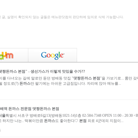
성 글, 실명이 확인되지 않는 글들은 메뉴판닷컴의 판단하에 임의로 삭제 가능합니다.
댓짱돈까스 본점
" - 생선가스가 이렇게 맛있을 수가??
를 다녀오는 길에 말로만 듣던 방배동 맛집 "
댓짱돈까스 본점
"을 가보기로... 룸만 
 정도로(?)
돈까스
만 팔기에는 아쉬운 고급짐입니다. 자리에 앉아 메뉴를...
방배역
돈까스
전문점
댓짱돈까스 본점
서울
특별시 서초구 방배로6길13(방배동1021-14)1층 02-584-7348 OPEN 11:00 - 20:30 <Bre
 하지만 나는.. 떡볶이만큼
돈까스
도 좋아한댜♡
본점
외로 4군데의 지점이...
i