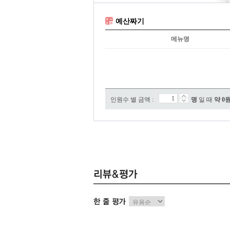
예산짜기
메뉴명
인원수 별 금액 :
명
일 때
약
0