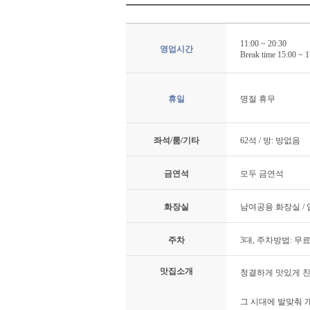
11:00 ~ 20:30
영업시간
Break time 15:00 ~ 1
휴일
명절 휴무
좌석/룸/기타
62석 / 방: 방없음
금연석
모두 금연석
화장실
남여공용 화장실 /
주차
3대, 주차방법: 무
맛집소개
청결하게 맛있게 친
그 시대에 발맞춰 