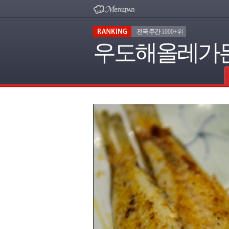
전국 주간
1000+위
우도해올레가