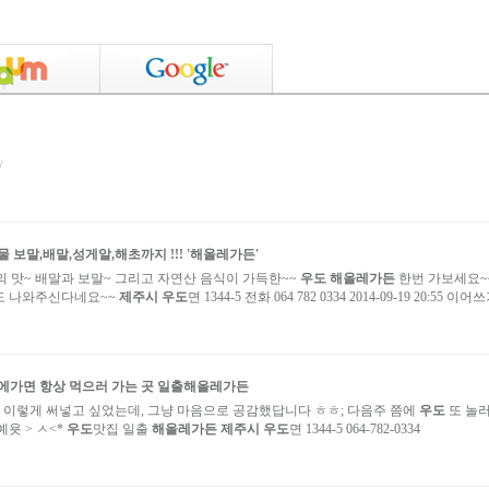
/
물 보말,배말,성게알,해초까지 !!! '
해올레가든
'
의 맛~ 배말과 보말~ 그리고 자연산 음식이 가득한~~
우도 해올레가든
한번 가보세요~~
도 나와주신다네요~~
제주시
우도
면 1344-5 전화 064 782 0334 2014-09-19 20:55 이어
에가면 항상 먹으러 가는 곳 일출
해올레가든
 이렇게 써넣고 싶었는데, 그냥 마음으로 공감했답니다 ㅎㅎ; 다음주 쯤에
우도
또 놀
욧 > ㅅ<*
우도
맛집 일출
해올레가든
제주시
우도
면 1344-5 064-782-0334