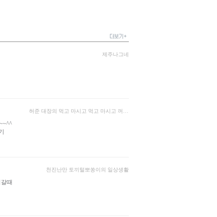
제주나그네
허준 대장의 먹고 마시고 먹고 마시고 꺼억~
~^^
쓰기
천진난만 토끼털뽀쏭이의 일상생활
러갈때