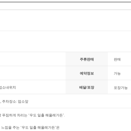
주류판매
판매
예약정보
가능
 업소내위치
배달/포장
포장가능
료, 주차장소: 업소앞
상 푸짐하게 차리는 ‘우도 일출 해올레가든’.
 느낌을 주는 ‘우도 일출 해올레가든’은