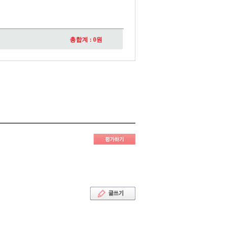
총합계 :
0
원