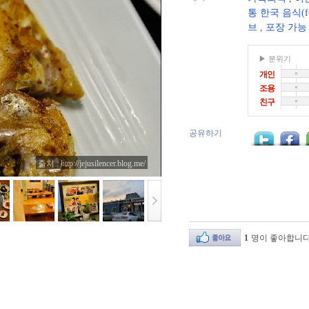
통 한국 음식(f
브
,
포장 가능
▶ 분위기
개인
조용
친구
공유하기
출처 : http://jejusilencer.blog.me/
1
명이 좋아합니다