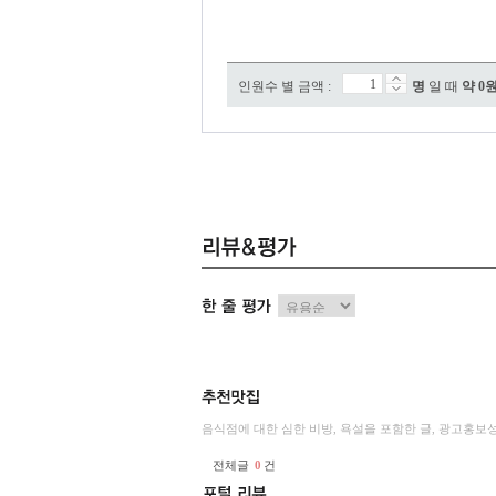
인원수 별 금액 :
명
일 때
약
0
음식점에 대한 심한 비방, 욕설을 포함한 글, 광고홍보
전체글
0
건