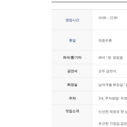
10:00 ~ 22:00
영업시간
휴일
연중무휴
좌석/룸/기타
48석 / 방: 방없음
금연석
모두 금연석
화장실
남여개별 화장실 /
주차
5대, 주차방법: 무
맛집소개
신선한 재료로 한 
푸근한 가정집 같은