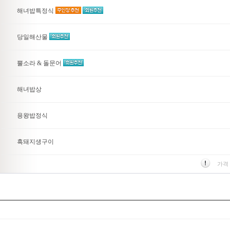
해녀밥특정식
당일해산물
뿔소라 & 돌문어
해녀밥상
용왕밥정식
흑돼지생구이
가격