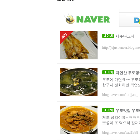
제주나그네
http://jejusilencer.blog.me
자연산
우도
명
우도
에 가면요~~
우도
항구서 전화하면 픽업
blog.naver.com/diojjang
우도
맛집
우도
저도 공감이요~ ㅋㅋㅋ
뽀쏭이 또 먹으러 갈꺼예
blog.naver.com/sad1988