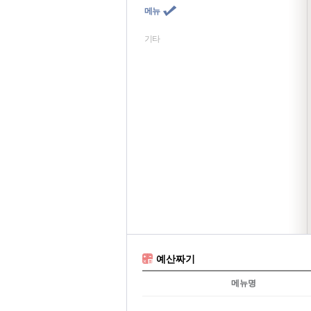
메뉴
기타
예산짜기
메뉴명