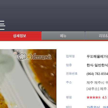
든
업체명
.
우도해올레
업종
한식-일반한식
전화번호
(064) 782-0334
주소
제주 제주시 우
[새주소] 제주
평점
4.5
|
테마
가족외식
,
어