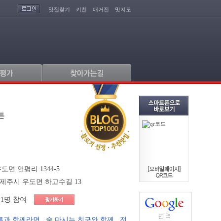
맛집찾기
키친
매거진
맛지도
가든
도면 연평리 1344-5
 제주시 우도면 하고수길 13
1명 참여
른과 함께라면
,
술 마시는 친구와 함께
,
전