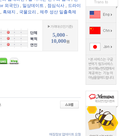
or 외국인)
,
일상데이트
,
점심식사
,
드라이
,
흑돼지
,
국물요리
,
제주 성산 일출축제
▶가격대 (1인기준)
단체
5,000
~
북적
10,000
원
연인
.
매장정보 업데이트 요청