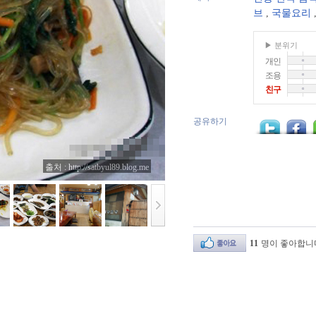
브
,
국물요리
▶ 분위기
개인
조용
친구
공유하기
출처 : http://satbyul89.blog.me
11
명이 좋아합니