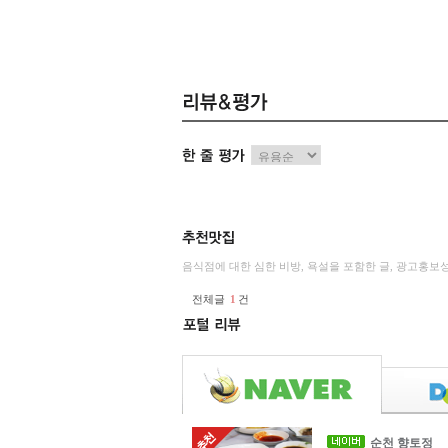
음식점에 대한 심한 비방, 욕설을 포함한 글, 광고홍보
전체글
1
건
순천 향토정