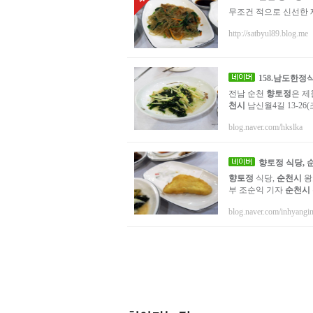
무조건 적으로 신선한 
http://satbyul89.blog.me
158.남도한정식
전남 순천
향토정
은 제
천시
남신월4길 13-26(
blog.naver.com/hkslka
향토정
식당,
향토정
식당,
순천시
왕
부 조순익 기자
순천시
blog.naver.com/inhyangi