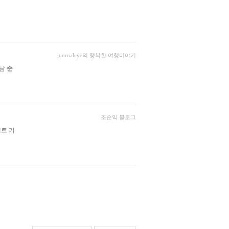
journaleye의 행복한 여행이야기
전남
순
조순익 블로그
세트 기