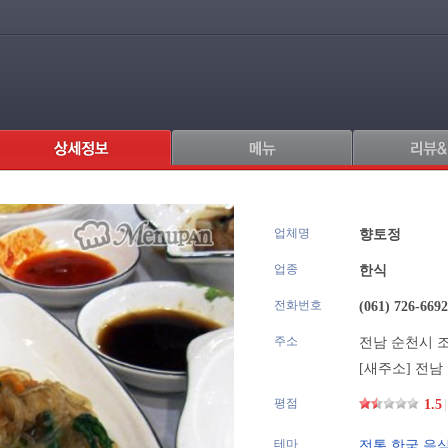
업체명
.
향토정
업종
한식
전화번호
(061) 726-6692
주소
전남 순천시 조례
[새주소] 전남 
평점
1.5
|
테마
전통 한국 음식(