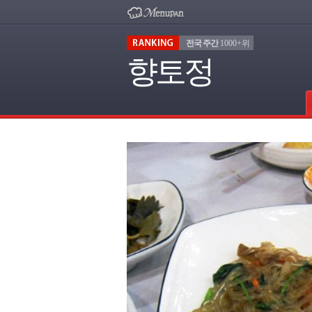
전국 주간
1000+위
향토정