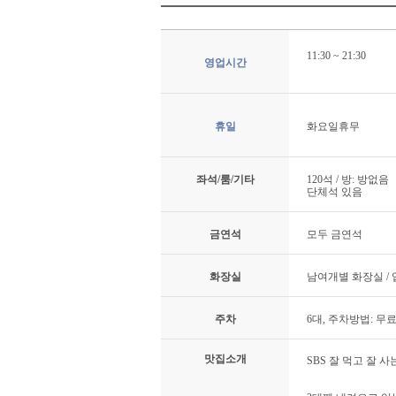
11:30 ~ 21:30
영업시간
휴일
화요일휴무
좌석/룸/기타
120석 / 방: 방없음
단체석 있음
금연석
모두 금연석
화장실
남여개별 화장실 /
주차
6대, 주차방법: 무
맛집소개
SBS 잘 먹고 잘 