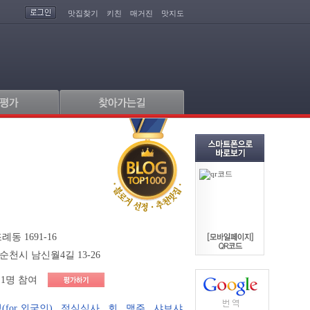
맛집찾기
키친
매거진
맛지도
동 1691-16
순천시 남신월4길 13-26
1명 참여
for 외국인)
,
점심식사
,
회
,
맥주
,
샤브샤