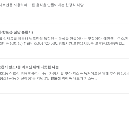
재료만을 사용하여 모든 음식을 만들어내는 한정식 식당
-
향토정
(전남
순천시
)
철 식재료를 이용해 남도만의 특징있는 음식을 만들어내는 맛집이다. 예전엔... 주소:
조례동 1691-16) 전화번호:061-726-6692 영업시간:오전11시30분-오후9시30분(매일...
순천시
왕조1동 어르신 위해 따뜻한 나눔...
조1동 어르신 위해 따뜻한 나눔 - 가정의 달 맞아 저소득 독거어르신 위해 추어탕 100
왕조1동(동장 신혜정)은 지난 2일
향토정
박혜숙 대표가 저소득...
n