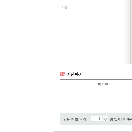
기타
예산짜기
메뉴명
인원수 별 금액 :
명
일 때
약
0