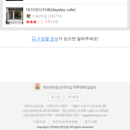
데이데이카페(dayday cafe)
카페/주점 | 약277m
3.0
| 1명
수정할 정보
가 있으면 알려주세요!
메뉴판닷컴 전국맛집 TOP1000 앱설치
로그인
PC버전
(주)메뉴판닷컴
대표이사 이원우
서울시 서초구 신반포로 332
사업자등록번호 220-81-66003
통신판매신고 2015-서울서초-0332호
대표전화 02-2017-7700
FAX 050-5300-7731
meg@menupan.com
이용약관
개인정보처리방침
공지사항
copyright (주)메뉴판닷컴 All rights reserved