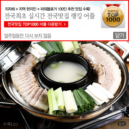
맛집상세정보
수육(소)
1
/
8