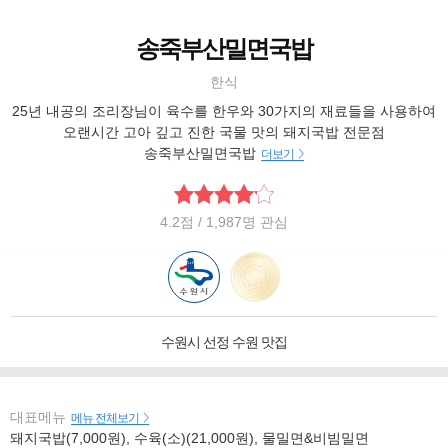
송죽부산밀면국밥
한식
25년 내공의 조리장님이 육수를 한우와 30가지의 재료들을 사용하여
오랜시간 고아 깊고 진한 국물 맛의 돼지국밥 전문점
송죽부산밀면국밥
더보기
4.2
점
/ 1,987명 관심
수원시 선정 수원 맛집
대표메뉴
메뉴 전체보기
돼지국밥(7,000원), 수육(소)(21,000원), 물밀면&비빔밀면