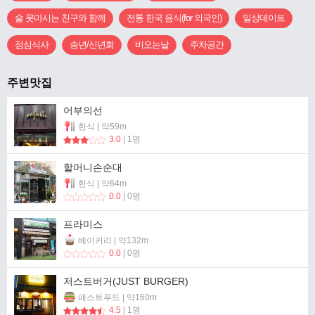
술 못마시는 친구와 함께
전통 한국 음식(for 외국인)
일상데이트
점심식사
송년/신년회
비오는날
주차공간
주변맛집
어부의선
한식 | 약59m
3.0
| 1명
할머니손순대
한식 | 약64m
0.0
| 0명
프라미스
베이커리 | 약132m
0.0
| 0명
저스트버거(JUST BURGER)
패스트푸드 | 약160m
4.5
| 1명