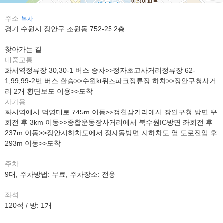
주소
복사
경기 수원시 장안구 조원동 752-25 2층
찾아가는 길
대중교통
화서역정류장 30,30-1 버스 승차>>정자초고사거리정류장 62-
1,99,99-2번 버스 환승>>수원kt위즈파크정류장 하차>>장안구청사거
리 2개 횡단보도 이용>>도착
자가용
화서역에서 덕영대로 745m 이동>>정천삼거리에서 장안구청 방면 우
회전 후 3km 이동>>종합운동장사거리에서 북수원IC방면 좌회전 후
237m 이동>>장안지하차도에서 정자동방면 지하차도 옆 도로진입 후
293m 이동>>도착
주차
9대, 주차방법: 무료, 주차장소: 전용
좌석
120석 / 방: 1개