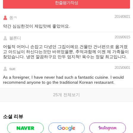
한줄평가
작성
2014/08/21
쏭ㅋ
약간 심심한것이 제입맛에 좋았어요.
2016/06/15
블론디
어릴적 어머니 손잡고 다녔던 그집이예요.건물만 건너편으로 옮겨졌
고 아드님이 하신다는것만 바뀌었을뿐, 추억과함께 이젠 제 가족들이
찾았습니다. 냉면 깔끔하구요 만두 엄지척! 육수는 정말 최고입니다.
2015/06/01
sue
As a foreigner, I have never had such a fantastic cuisine. I would
recommend anyone to go the traditional Korean restaurant.
25개 전체보기
소셜 리뷰