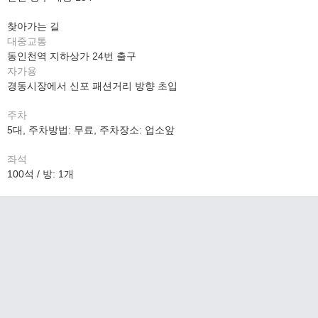
찾아가는 길
대중교통
동인천역 지하상가 24번 출구
자가용
경동시장에서 신포 패션거리 방향 초입
주차
5대, 주차방법: 무료, 주차장소: 업소앞
좌석
100석 / 방: 1개