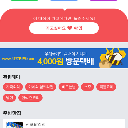
이 매장이 가고싶다면, 눌러주세요!
가고싶어요
42
명
관련테마
가족외식
아이와 함께라면
비오는날
소주
국물요리
냉면
한식 면요리
주변맛집
신포닭강정