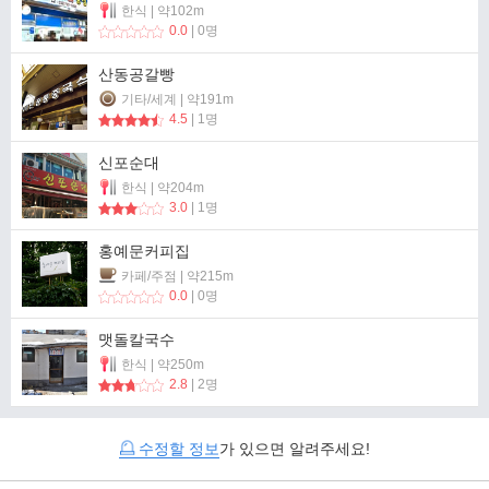
한식 | 약102m
0.0
| 0명
산동공갈빵
기타/세계 | 약191m
4.5
| 1명
신포순대
한식 | 약204m
3.0
| 1명
홍예문커피집
카페/주점 | 약215m
0.0
| 0명
맷돌칼국수
한식 | 약250m
2.8
| 2명
수정할 정보
가 있으면 알려주세요!