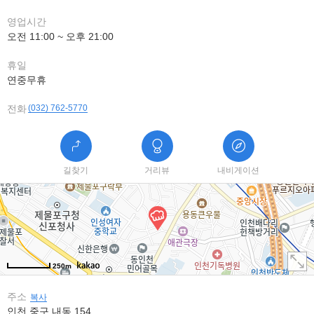
영업시간
오전 11:00 ~ 오후 21:00
휴일
연중무휴
전화
(032) 762-5770
길찾기
거리뷰
내비게이션
250m
주소
복사
인천 중구 내동 154