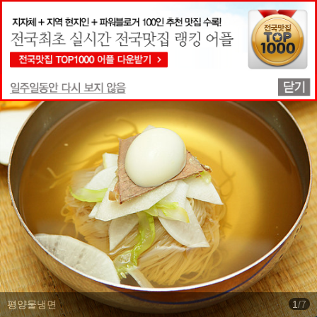
맛집상세정보
평양물냉면
1
/
7