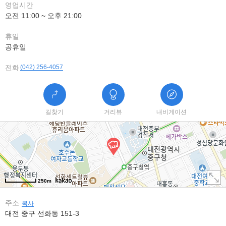
영업시간
오전 11:00 ~ 오후 21:00
휴일
공휴일
전화
(042) 256-4057
길찾기
거리뷰
내비게이션
250m
주소
복사
대전 중구 선화동 151-3