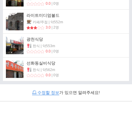
0.0
| 0명
라이트미디엄볼드
카페/주점 | 약552m
3.0
| 2명
광천식당
한식 | 약553m
0.0
| 0명
선화동실비식당
한식 | 약562m
0.0
| 0명
수정할 정보
가 있으면 알려주세요!