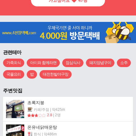
가고싶어요
47
명
관련테마
가족외식
아이와 함께라면
점심식사
돼지양념구이
소주
국물요리
밥
대전한밭야구장
주변맛집
초록지붕
카페/주점 | 약425m
2.8
| 2명
온유네닭매운탕
한식 | 약486m