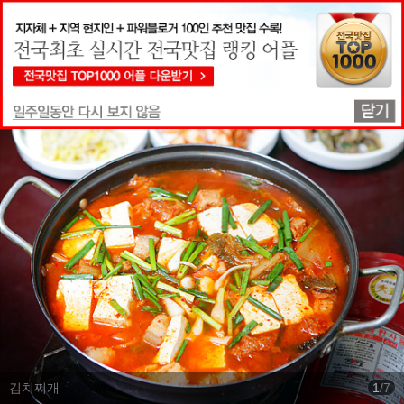
맛집상세정보
김치찌개
1
/
7