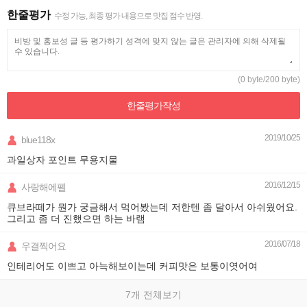
한줄평가
수정 가능, 최종 평가 내용으로 맛집 점수 반영.
(0 byte/200 byte)
한줄평가
작성
2019/10/25
blue118x
과일상자 포인트 무용지물
2016/12/15
사랑해에펠
큐브라떼가 뭔가 궁금해서 먹어봤는데 저한텐 좀 달아서 아쉬웠어요.
그리고 좀 더 진했으면 하는 바램
2016/07/18
우결찍어요
인테리어도 이쁘고 아늑해보이는데 커피맛은 보통이엿어여
7개 전체보기