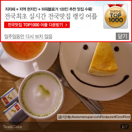
맛집상세정보
[출처] http://www.menupan.com/Restaurant/GoodRest
Tea&Cake
1
/
7