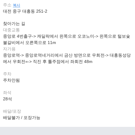
주소
복사
대전 중구 대흥동 251-2
찾아가는 길
대중교통
중앙로 4번출구-> 캐딜락에서 왼쪽으로 오코노미-> 왼쪽으로 털보숯
불갈비에서 오른쪽으로 11m
자가용
중앙로역-> 중앙로역네거리에서 금산 방면으로 우회전-> 대홍동성당
에서 우회전=-> 직진 후 톨주점에서 좌회전 48m
주차
주차안됨
좌석
28석
배달/포장
배달불가 / 포장가능