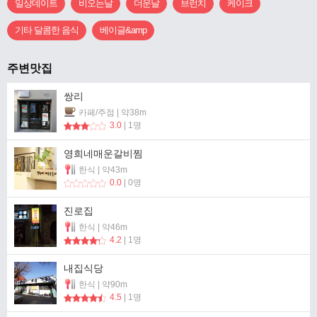
일상데이트
비오는날
더운날
브런치
케이크
기타 달콤한 음식
베이글&amp
주변맛집
쌍리
카페/주점 | 약38m
3.0
| 1명
영희네매운갈비찜
한식 | 약43m
0.0
| 0명
진로집
한식 | 약46m
4.2
| 1명
내집식당
한식 | 약90m
4.5
| 1명