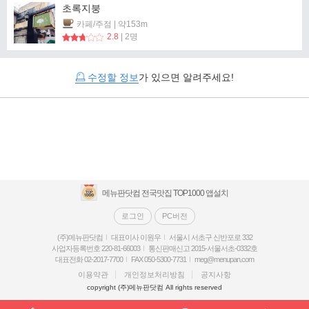
초록지붕
카페/주점 | 약153m
2.8
| 2명
수정할 정보
가 있으면 알려주세요!
메뉴판닷컴 전국맛집 TOP1000 앱설치
로그인
PC버전
(주)메뉴판닷컴
대표이사 이원우
서울시 서초구 신반포로 332
사업자등록번호 220-81-66003
통신판매신고 2015-서울서초-0332호
대표전화 02-2017-7700
FAX 050-5300-7731
meg@menupan.com
이용약관
개인정보처리방침
공지사항
copyright (주)메뉴판닷컴 All rights reserved