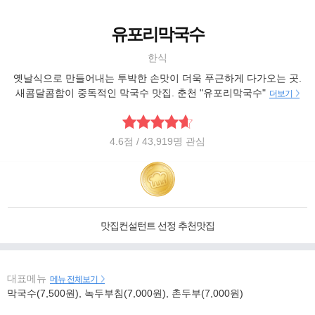
유포리막국수
한식
옛날식으로 만들어내는 투박한 손맛이 더욱 푸근하게 다가오는 곳.
새콤달콤함이 중독적인 막국수 맛집. 춘천 "유포리막국수"
더보기
4.6
점
/ 43,919명 관심
맛집컨설턴트 선정 추천맛집
대표메뉴
메뉴 전체보기
막국수(7,500원), 녹두부침(7,000원), 촌두부(7,000원)