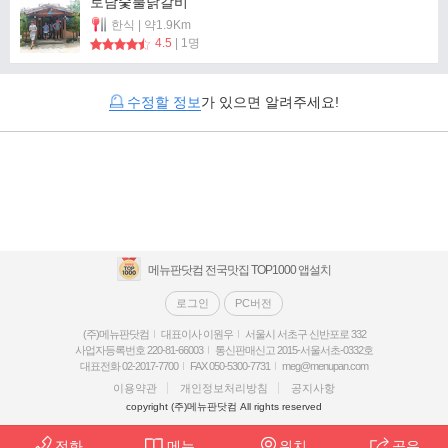
토담숯불닭갈비
한식 | 약1.9Km
4.5
| 1명
수정할 정보
가 있으면 알려주세요!
메뉴판닷컴 전국맛집 TOP1000 앱설치
로그인
PC버전
(주)메뉴판닷컴
대표이사 이원우
서울시 서초구 신반포로 332
사업자등록번호 220-81-66003
통신판매신고 2015-서울서초-0332호
대표전화 02-2017-7700
FAX 050-5300-7731
meg@menupan.com
이용약관
개인정보처리방침
공지사항
copyright (주)메뉴판닷컴 All rights reserved
전화
메뉴
위치
공유