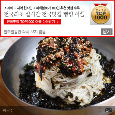
맛집상세정보
막국수
1
/
7