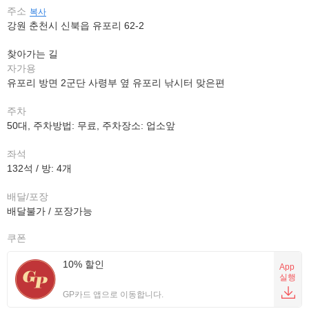
주소
복사
강원 춘천시 신북읍 유포리 62-2
찾아가는 길
자가용
유포리 방면 2군단 사령부 옆 유포리 낚시터 맞은편
주차
50대, 주차방법: 무료, 주차장소: 업소앞
좌석
132석 / 방: 4개
배달/포장
배달불가 / 포장가능
쿠폰
10% 할인
App
실행
GP카드 앱으로 이동합니다.