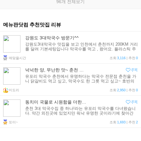
96개 전체보기
메뉴판닷컴 추천맛집 리뷰
강원도 3대막국수 방문기^^
강원도3대막국수 맛집을 보고 인천에서 춘천까지 200KM 거리
를 달려 기본세팅입니다 막국수를 먹고 , 왔어요. 플라스틱 주
전자에 동치미(익히지 않아 무의 매운 맛이 느껴짐) 가 나오고,
매맞을시간
막국수입니다^^ 깔끔
조회
3,116
| 추천
0
넉넉한 양, 무난한 맛~ 춘천 유포리 막국수 방문기~
유포리 막국수 춘천에서 유명하다는 막국수 전문점 춘천을 가
니 닭갈비도 먹고 싶고, 막국수도 한 그릇 먹고 싶고~ 호반의
도시라는데 매번 호수를 볼 생각은 안 하고 먹을 생각만.^^ (그
미도리
래도 중간에 호수를 한 곳 보긴 했네요.~) ---
조회
2,950
| 추천
0
동치미 국물로 시원함을 더한 [유포리막국수]
춘천 3대 막국수집 중 하나!라는 유포리 막국수를 다녀왔습니
다. 약간 외진곳에 있었지만 워낙 유명한 곳이라기에 찾아간
유포리막국수! 찾아가는길은 아래 약도를 참고해주세요~~ 유
또이~
포리막국수의 차림표예요~ 지금까지 맛 보았던 막
조회
1,693
| 추천
2