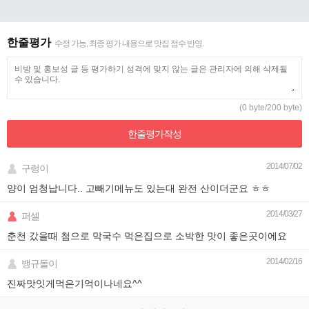
한줄평가
수정 가능, 최종 평가 내용으로 맛집 점수 반영.
(0 byte/200 byte)
한줄평가
작성
2014/07/02
구렁이
양이 엄청납니다.. 고빼기메뉴도 있는대 완전 산이더군요 ㅎㅎ
2014/03/27
퍼셀
춘천 갔을때 첨으로 막국수 먹은집으로 소박한 맛이 좋은곳이에요
2014/02/16
뱅규돌이
진짜맛잇게먹은기억이나네요^^