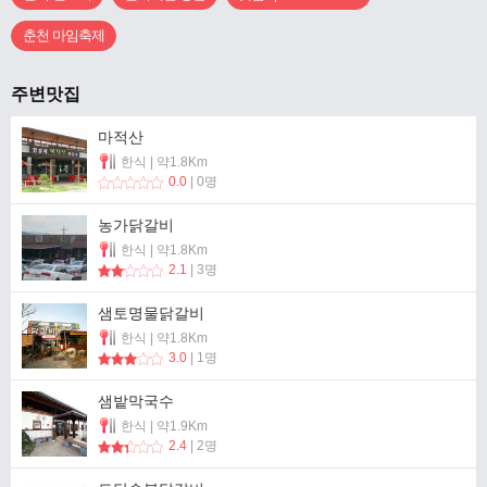
춘천 마임축제
주변맛집
마적산
한식 | 약1.8Km
0.0
| 0명
농가닭갈비
한식 | 약1.8Km
2.1
| 3명
샘토명물닭갈비
한식 | 약1.8Km
3.0
| 1명
샘밭막국수
한식 | 약1.9Km
2.4
| 2명