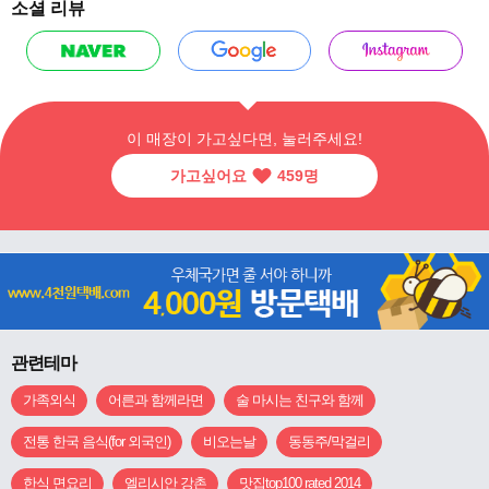
소셜 리뷰
이 매장이 가고싶다면, 눌러주세요!
가고싶어요
459
명
관련테마
가족외식
어른과 함께라면
술 마시는 친구와 함께
전통 한국 음식(for 외국인)
비오는날
동동주/막걸리
한식 면요리
엘리시안 강촌
맛집top100 rated 2014