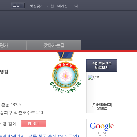
맛집찾기
키친
매거진
맛지도
직영점
동 183-9
 송파구 석촌호수로 240
0명 참여
른과 함께라면
,
전통 한국 음식(for 외국인)
,