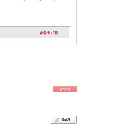
총합계 :
0
원