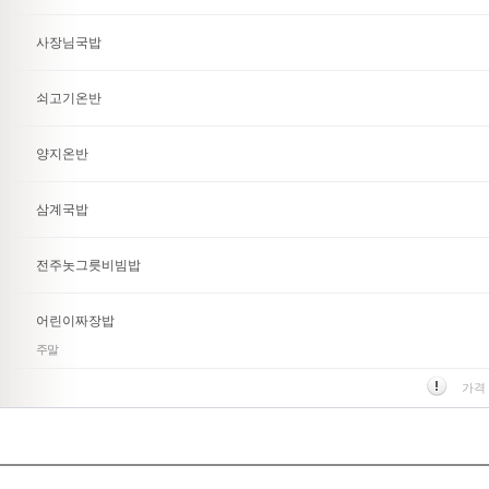
사장님국밥
쇠고기온반
양지온반
삼계국밥
전주놋그릇비빔밥
어린이짜장밥
주말
가격