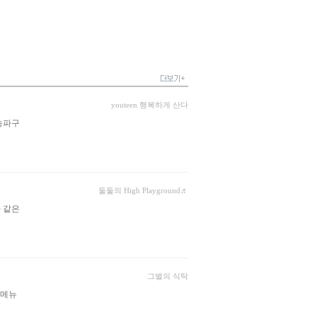
youteen 행복하게 산다
송파구
둘둘의 High Playground♬
 같은
그별의 식탁
 메뉴