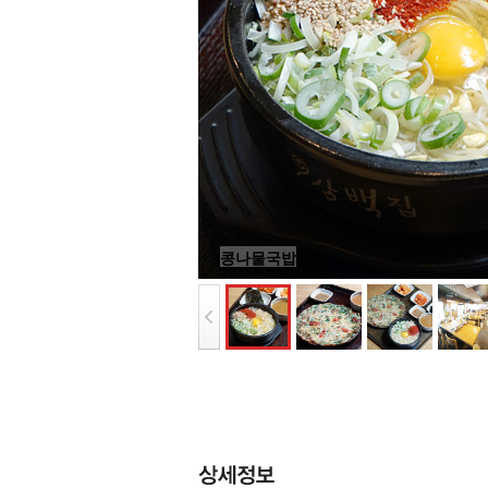
콩나물국밥