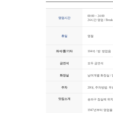
00:00 ~ 24:00
영업시간
24시간 영업 / Break T
휴일
명절
좌석/룸/기타
104석 / 방: 방없음
금연석
모두 금연석
화장실
남여개별 화장실 /
주차
20대, 주차방법: 
맛집소개
송파구 잠실에 위치
1947년부터 영업