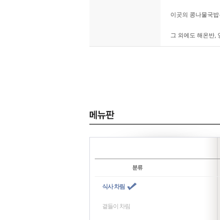
이곳의 콩나물국밥은
그 외에도 해온반,
식사 차림
곁들이 차림