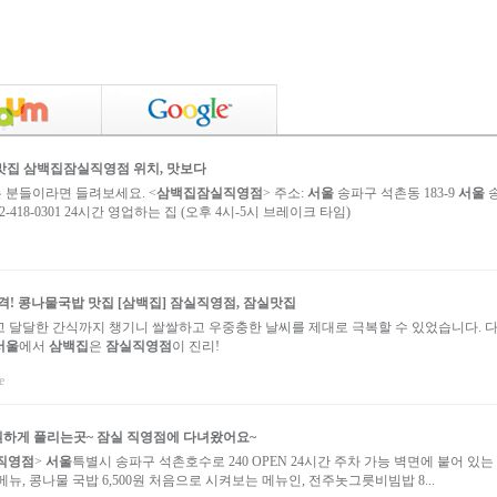
맛집
삼백집잠실직영점
위치, 맛보다
분들이라면 들려보세요. <
삼백집잠실직영점
> 주소:
서울
송파구 석촌동 183-9
서울
2-418-0301 24시간 영업하는 집 (오후 4시-5시 브레이크 타임)
! 콩나물국밥 맛집 [
삼백집
]
잠실직영점
,
잠실
맛집
 달달한 간식까지 챙기니 쌀쌀하고 우중충한 날씨를 제대로 극복할 수 있었습니다. 다
서울
에서
삼백집
은
잠실직영점
이 진리!
e
시원하게 풀리는곳~
잠실 직영점
에 다녀왔어요~
직영점
>
서울
특별시 송파구 석촌호수로 240 OPEN 24시간 주차 가능 벽면에 붙어 있는
뉴, 콩나물 국밥 6,500원 처음으로 시켜보는 메뉴인, 전주놋그릇비빔밥 8...