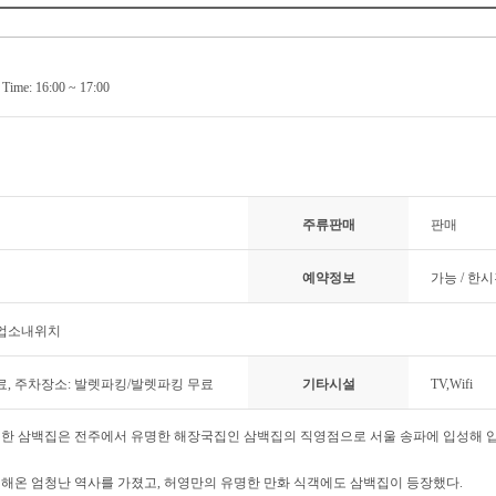
ime: 16:00 ~ 17:00
주류판매
판매
예약정보
가능 / 한
 업소내위치
무료, 주차장소: 발렛파킹/발렛파킹 무료
기타시설
TV,Wifi
한 삼백집은 전주에서 유명한 해장국집인 삼백집의 직영점으로 서울 송파에 입성해 입
을 해온 엄청난 역사를 가졌고, 허영만의 유명한 만화 식객에도 삼백집이 등장했다.