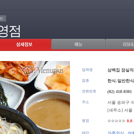
6위
영점
업체명
.
삼백집 잠실
업종
한식-일반한식
전화번호
(02) 418-0301
주소
서울 송파구 석촌
[새주소] 서울
평점
0.0
|
테마
가족외식
,
어