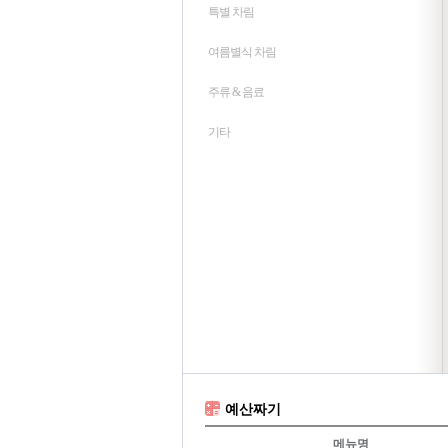
특별 차림
여름별식 차림
주류 & 음료
기타
예산짜기
메뉴명