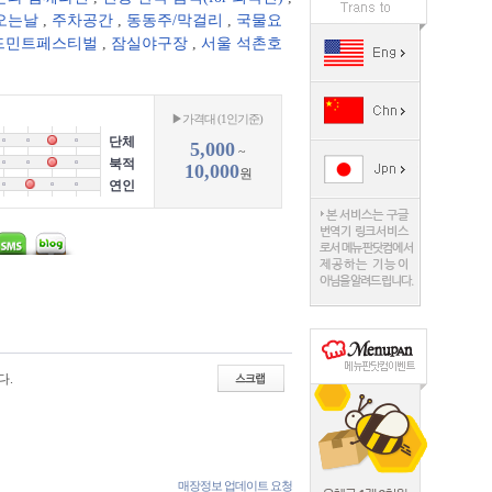
오는날
,
주차공간
,
동동주/막걸리
,
국물요
드민트페스티벌
,
잠실야구장
,
서울 석촌호
▶가격대 (1인기준)
단체
5,000
~
북적
10,000
원
연인
다.
매장정보 업데이트 요청