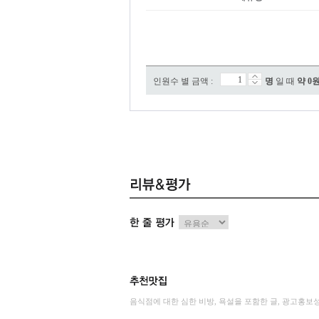
인원수 별 금액 :
명
일 때
약
0
음식점에 대한 심한 비방, 욕설을 포함한 글, 광고홍보