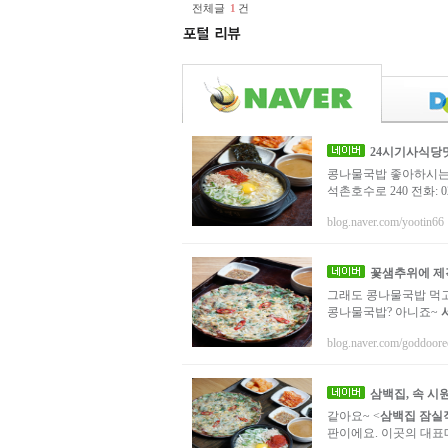
전체글
1
건
24시기사식당
콩나물국밥 좋아하시는 
석촌호수로 240 전화: 0
blog.naver.com/yootin66
꽃샘추위에 제격
그래도 콩나물국밥 먹고
콩나물국밥? 아니죠~
blog.naver.com/goddoore
삼백집
, 속 
같아요~ <
삼백집 잠실
판이에요. 이곳의 대표메