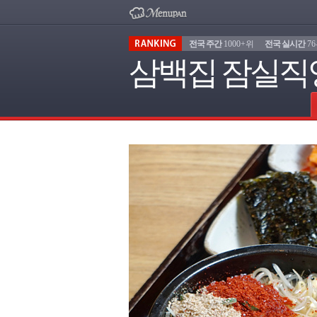
전국 주간
1000+위
전국 실시간
7
삼백집 잠실직