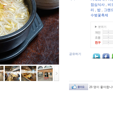
점심식사
,
비
리
,
밥
,
그랜
수벚꽃축제
▶ 분위기
개인
조용
친구
공유하기
23
명이 좋아합니