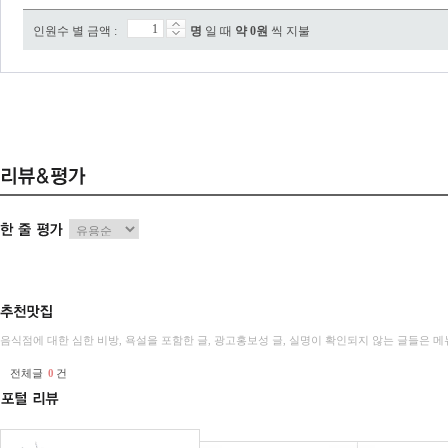
인원수 별 금액 :
명
일 때
약
0
원
씩 지불
음식점에 대한 심한 비방, 욕설을 포함한 글, 광고홍보성 글, 실명이 확인되지 않는 글들은
전체글
0
건