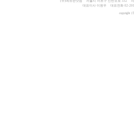
(주)메뉴판닷컴
서울시 서초구 신반포로 332
사
대표이사 이원우
대표전화 02-201
copyright
(