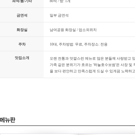
좌석/룸/기타
80석 / 방: 1개
금연석
일부 금연석
화장실
남여공용 화장실 / 업소외위치
주차
10대, 주차방법: 무료, 주차장소: 전용
맛집소개
오랜 전통과 맛깔스런 메뉴로 많은 분들께 사랑받고 있
가족 같은 분위기가 흐르는 '하늘호수보쌈'은 사장 및
을 보다 편안하고 만족스럽게 드실 수 있게끔 노력하고