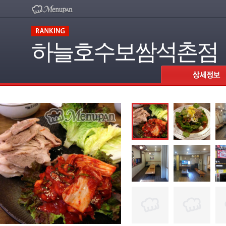
하늘호수보쌈석촌점