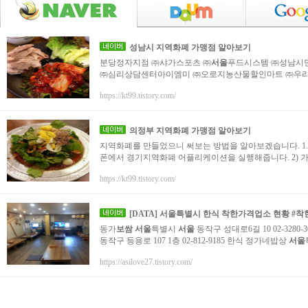
성남시 지역화폐 가맹점 알아보기
분당정자지점 ㈜샤가스포츠 ㈜
서울
푸드시스템 ㈜성남시
㈜심리상담센터아이엠미 ㈜오로지농산물할인마트 ㈜우리에
https://kt99.tistory.com/
의정부 지역화폐 가맹점 알아보기
지역화폐를 만들었으니 써보는 방법을 알아보겠습니다. 1. 
폰에서 경기지역화폐 어플리케이션을 실행해줍니다. 2) 가
https://kt99.tistory.com/
[DATA]
서울
특별시 한식 착한가격업소 현황 #착
동가
보쌈
서울
특별시
서울
동작구 성대로6길 10 02-328
동작구 등용로 107 1층 02-812-9185 한식 정가네밥상
서울
https://asilove27.tistory.com/