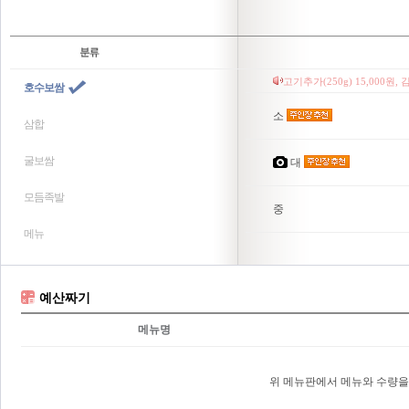
고기추가(250g) 15,000원, 
호수보쌈
소
삼합
굴보쌈
대
모듬족발
중
메뉴
예산짜기
메뉴명
위 메뉴판에서 메뉴와 수량을