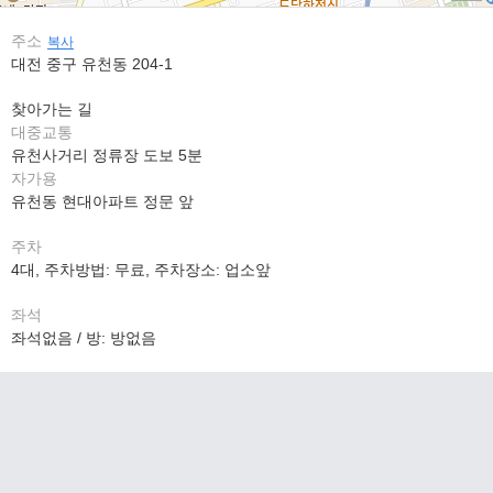
주소
복사
대전 중구 유천동 204-1
찾아가는 길
대중교통
유천사거리 정류장 도보 5분
자가용
유천동 현대아파트 정문 앞
주차
4대, 주차방법: 무료, 주차장소: 업소앞
좌석
좌석없음 / 방: 방없음