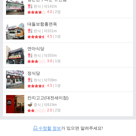
한식 | 약142m
4.0
| 2명
대들보함흥면옥
한식 | 약331m
4.5
| 1명
연아식당
한식 | 약355m
3.0
| 1명
정식당
한식 | 약709m
4.5
| 1명
칸지고고(대전세이점)
중식 | 약919m
2.0
| 2명
수정할 정보
가 있으면 알려주세요!