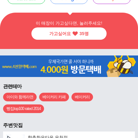
이 매장이 가고싶다면, 눌러주세요!
가고싶어요
35
명
관련테마
아이와 함께라면
베이커리 카페
베이커리
빵집top100 rated 2014
주변맛집
향촌한우타운 유천점