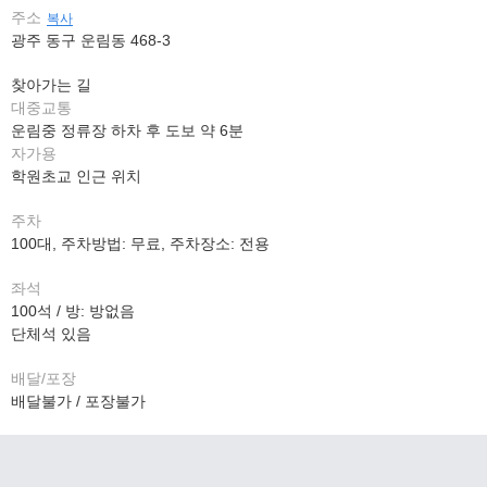
주소
복사
광주 동구 운림동 468-3
찾아가는 길
대중교통
운림중 정류장 하차 후 도보 약 6분
자가용
학원초교 인근 위치
주차
100대, 주차방법: 무료, 주차장소: 전용
좌석
100석 / 방: 방없음
단체석 있음
배달/포장
배달불가 / 포장불가