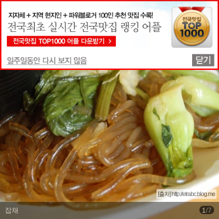
맛집상세정보
[출처] http://etrabc.blog.me
잡채
1
/
7