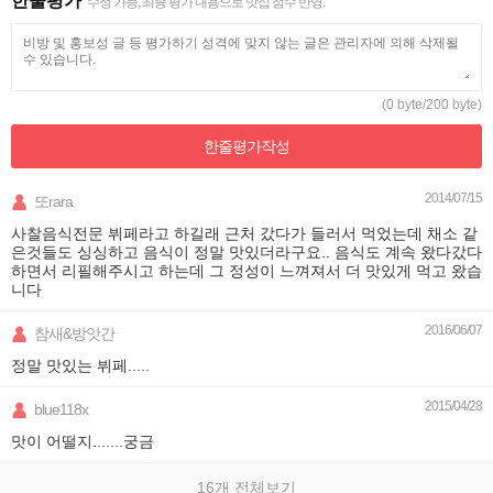
한줄평가
수정 가능, 최종 평가 내용으로 맛집 점수 반영.
(0 byte/200 byte)
한줄평가
작성
2014/07/15
또rara
사찰음식전문 뷔페라고 하길래 근처 갔다가 들러서 먹었는데 채소 같
은것들도 싱싱하고 음식이 정말 맛있더라구요.. 음식도 계속 왔다갔다
하면서 리필해주시고 하는데 그 정성이 느껴져서 더 맛있게 먹고 왔습
니다
2016/06/07
참새&방앗간
정말 맛있는 뷔페.....
2015/04/28
blue118x
맛이 어떨지.......궁금
16개 전체보기