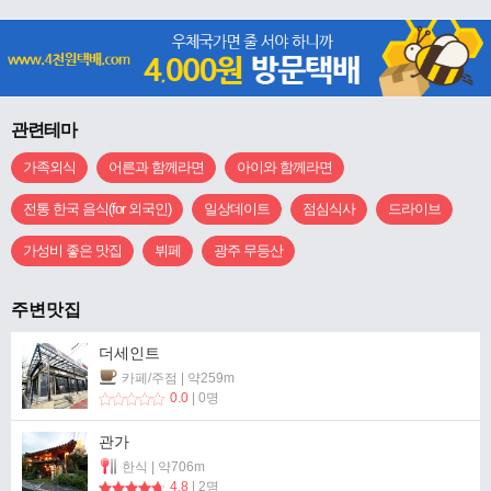
관련테마
가족외식
어른과 함께라면
아이와 함께라면
전통 한국 음식(for 외국인)
일상데이트
점심식사
드라이브
가성비 좋은 맛집
뷔페
광주 무등산
주변맛집
더세인트
카페/주점 | 약259m
0.0
| 0명
관가
한식 | 약706m
4.8
| 2명