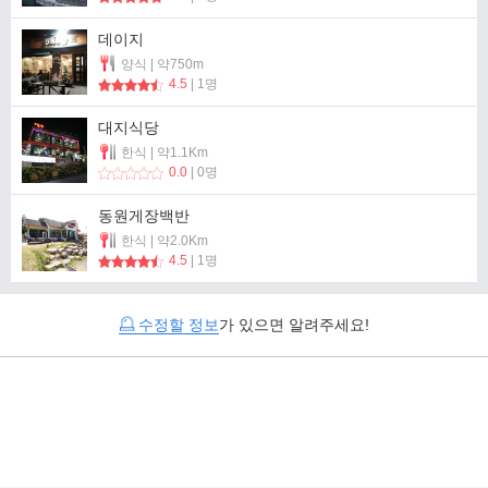
데이지
양식 | 약750m
4.5
| 1명
대지식당
한식 | 약1.1Km
0.0
| 0명
동원게장백반
한식 | 약2.0Km
4.5
| 1명
수정할 정보
가 있으면 알려주세요!