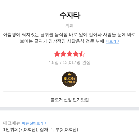
수자타
뷔페
아함경에 써져있는 글귀를 음식점 바로 앞에 걸어놔 사람들 눈에 바로
보이는 글귀가 인상적인 사찰음식 전문 뷔페
더보기
4.5
점
/ 13,017명 관심
블로거 선정 인기맛집
대표메뉴
메뉴 전체보기
1인뷔페(7,000원), 잡채, 두부(3,000원)