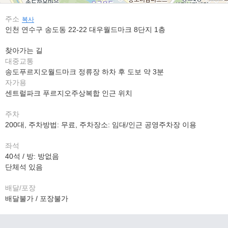
주소
복사
인천 연수구 송도동 22-22 대우월드마크 8단지 1층
찾아가는 길
대중교통
송도푸르지오월드마크 정류장 하차 후 도보 약 3분
자가용
센트럴파크 푸르지오주상복합 인근 위치
주차
200대, 주차방법: 무료, 주차장소: 임대/인근 공영주차장 이용
좌석
40석 / 방: 방없음
단체석 있음
배달/포장
배달불가 / 포장불가