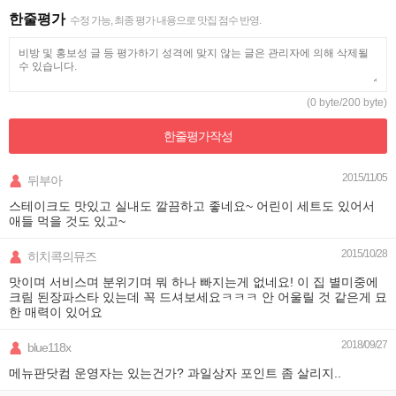
한줄평가
수정 가능, 최종 평가 내용으로 맛집 점수 반영.
(0 byte/200 byte)
한줄평가
작성
2015/11/05
뒤부아
스테이크도 맛있고 실내도 깔끔하고 좋네요~ 어린이 세트도 있어서
애들 먹을 것도 있고~
2015/10/28
히치콕의뮤즈
맛이며 서비스며 분위기며 뭐 하나 빠지는게 없네요! 이 집 별미중에
크림 된장파스타 있는데 꼭 드셔보세요ㅋㅋㅋ 안 어울릴 것 같은게 묘
한 매력이 있어요
2018/09/27
blue118x
메뉴판닷컴 운영자는 있는건가? 과일상자 포인트 좀 살리지..