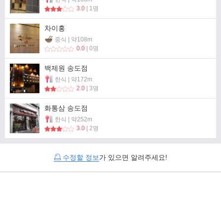
3.0
| 1명
차이홍
중식 | 약108m
0.0
| 0명
백제원 송도점
한식 | 약172m
2.0
| 3명
화통삼 송도점
한식 | 약252m
3.0
| 2명
수정할 정보
가 있으면 알려주세요!