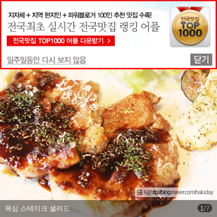
맛집상세정보
[출처] http://blog.naver.com/haluday
목심 스테이크 샐러드
1
/
7