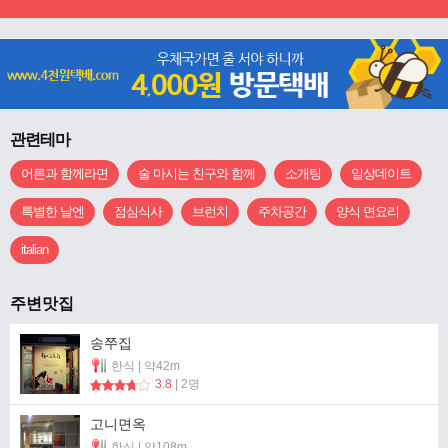
관련테마
어른과 함께라면
술 마시는 친구와 함께
소개팅
일상데이트
특별한 날엔
점심식사
브런치
주차공간
양식 면요리
italian
주변맛집
송쭈집
한식 | 약42m
3.8
| 2명
고니면옥
한식 | 약108m