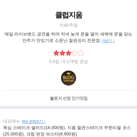
클럽지움
카페/주점
매일 라이브밴드 공연을 하며 저녁 늦게 문을 열어 새벽에 문을 닫는
안주가 맛있기로 소문난 철판요리 전문점
더보기
3.0
점
/ 6,178명 관심
블로거 선정 인기맛집
대표메뉴
메뉴 전체보기
목심 스테이크 샐러드(16,000원), 지움 철판스테이크 무한리필 코스
(25,000원), 크림 된장 파스타(8,900원)