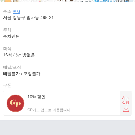
주소
복사
서울 강동구 암사동 495-21
주차
주차안됨
좌석
16석 / 방: 방없음
배달/포장
배달불가 / 포장불가
쿠폰
10% 할인
App
실행
GP카드 앱으로 이동합니다.