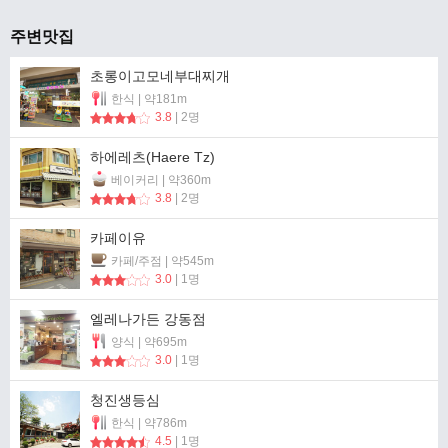
주변맛집
초롱이고모네부대찌개
한식 | 약181m
3.8
| 2명
하에레츠(Haere Tz)
베이커리 | 약360m
3.8
| 2명
카페이유
카페/주점 | 약545m
3.0
| 1명
엘레나가든 강동점
양식 | 약695m
3.0
| 1명
청진생등심
한식 | 약786m
4.5
| 1명