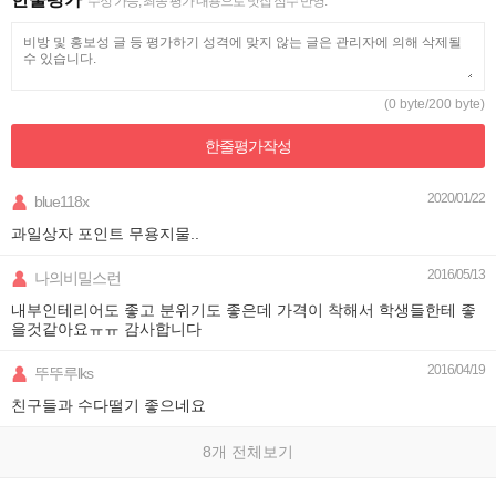
수정 가능, 최종 평가 내용으로 맛집 점수 반영.
(0 byte/200 byte)
한줄평가
작성
2020/01/22
blue118x
과일상자 포인트 무용지물..
2016/05/13
나의비밀스런
내부인테리어도 좋고 분위기도 좋은데 가격이 착해서 학생들한테 좋
을것같아요ㅠㅠ 감사합니다
2016/04/19
뚜뚜루lks
친구들과 수다떨기 좋으네요
8개 전체보기