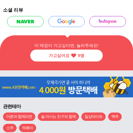
소셜 리뷰
이 매장이 가고싶다면, 눌러주세요!
가고싶어요
9
명
관련테마
어른과 함께라면
술 마시는 친구와 함께
일상데이트
맥주
소주
떡볶이