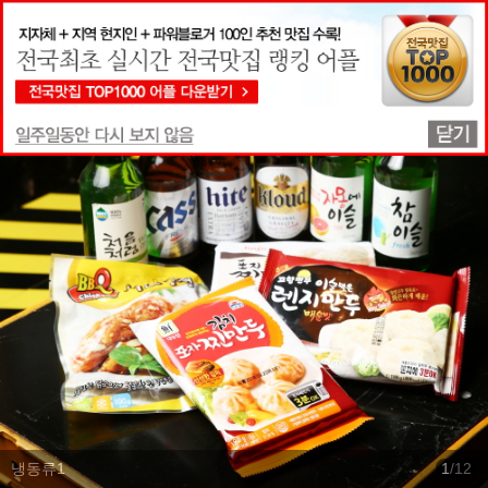
맛집상세정보
냉동류1
1
/
12