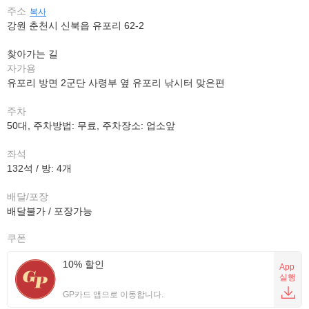
주소
복사
강원 춘천시 신북읍 유포리 62-2
찾아가는 길
자가용
유포리 방면 2군단 사령부 옆 유포리 낚시터 맞은편
주차
50대, 주차방법: 무료, 주차장소: 업소앞
좌석
132석 / 방: 4개
배달/포장
배달불가 / 포장가능
쿠폰
10% 할인
App
실행
GP카드 앱으로 이동합니다.