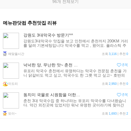
96개 전체보기
메뉴판닷컴 추천맛집 리뷰
강원도 3대막국수 방문기^^
강원도3대막국수 맛집을 보고 인천에서 춘천까지 200KM 거리
를 달려 기본세팅입니다 막국수를 먹고 , 왔어요. 플라스틱 주
전자에 동치미(익히지 않아 무의 매운 맛이 느껴짐) 가 나오고,
매맞을시간
막국수입니다^^ 깔끔
조회
3,116
| 추천
0
넉넉한 양, 무난한 맛~ 춘천 유포리 막국수 방문기~
유포리 막국수 춘천에서 유명하다는 막국수 전문점 춘천을 가
니 닭갈비도 먹고 싶고, 막국수도 한 그릇 먹고 싶고~ 호반의
도시라는데 매번 호수를 볼 생각은 안 하고 먹을 생각만.^^ (그
미도리
래도 중간에 호수를 한 곳 보긴 했네요.~) ---
조회
2,950
| 추천
0
동치미 국물로 시원함을 더한 [유포리막국수]
춘천 3대 막국수집 중 하나!라는 유포리 막국수를 다녀왔습니
다. 약간 외진곳에 있었지만 워낙 유명한 곳이라기에 찾아간
유포리막국수! 찾아가는길은 아래 약도를 참고해주세요~~ 유
또이~
포리막국수의 차림표예요~ 지금까지 맛 보았던 막
조회
1,693
| 추천
2