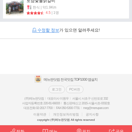
토담숯불닭갈비
한식 | 약1.9Km
4.5
| 1명
수정할 정보
가 있으면 알려주세요!
메뉴판닷컴 전국맛집 TOP1000 앱설치
로그인
PC버전
(주)메뉴판닷컴
대표이사 이원우
서울시 서초구 신반포로 332
사업자등록번호 220-81-66003
통신판매신고 2015-서울서초-0332호
대표전화 02-2017-7700
FAX 050-5300-7731
meg@menupan.com
이용약관
개인정보처리방침
공지사항
copyright (주)메뉴판닷컴 All rights reserved
전화
메뉴
위치
공유