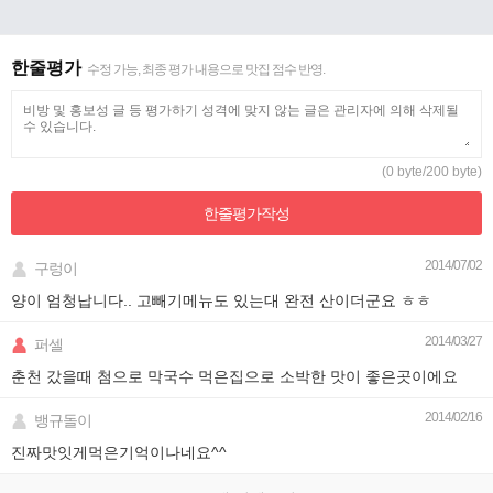
한줄평가
수정 가능, 최종 평가 내용으로 맛집 점수 반영.
(0 byte/200 byte)
한줄평가
작성
2014/07/02
구렁이
양이 엄청납니다.. 고빼기메뉴도 있는대 완전 산이더군요 ㅎㅎ
2014/03/27
퍼셀
춘천 갔을때 첨으로 막국수 먹은집으로 소박한 맛이 좋은곳이에요
2014/02/16
뱅규돌이
진짜맛잇게먹은기억이나네요^^