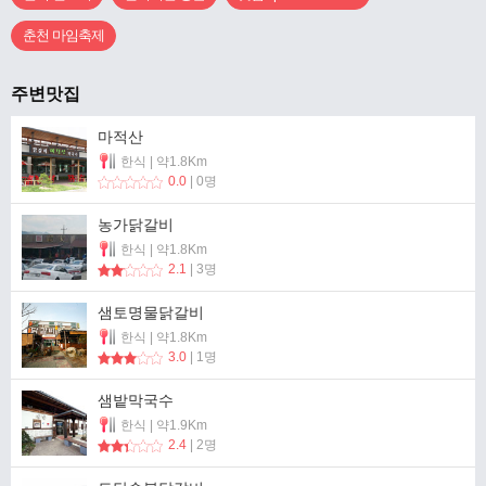
춘천 마임축제
주변맛집
마적산
한식 | 약1.8Km
0.0
| 0명
농가닭갈비
한식 | 약1.8Km
2.1
| 3명
샘토명물닭갈비
한식 | 약1.8Km
3.0
| 1명
샘밭막국수
한식 | 약1.9Km
2.4
| 2명