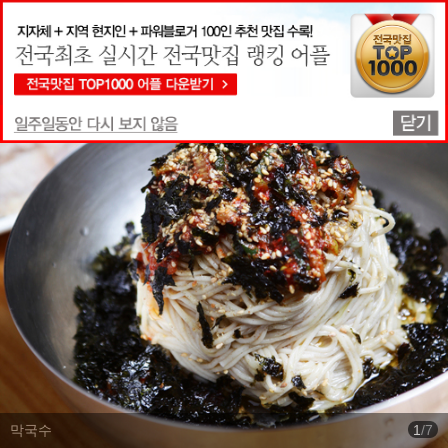
맛집상세정보
막국수
1
/
7