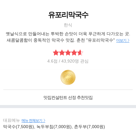
유포리막국수
한식
옛날식으로 만들어내는 투박한 손맛이 더욱 푸근하게 다가오는 곳.
새콤달콤함이 중독적인 막국수 맛집. 춘천 "유포리막국수"
더보기
4.6
점
/ 43,920명 관심
맛집컨설턴트 선정 추천맛집
대표메뉴
메뉴 전체보기
막국수(7,500원), 녹두부침(7,000원), 촌두부(7,000원)