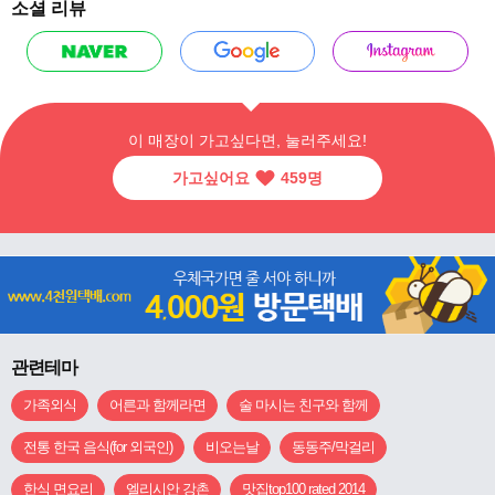
소셜 리뷰
이 매장이 가고싶다면, 눌러주세요!
가고싶어요
459
명
관련테마
가족외식
어른과 함께라면
술 마시는 친구와 함께
전통 한국 음식(for 외국인)
비오는날
동동주/막걸리
한식 면요리
엘리시안 강촌
맛집top100 rated 2014