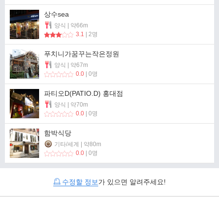
상수sea
양식 | 약66m
3.1
| 2명
푸치니가꿈꾸는작은정원
양식 | 약67m
0.0
| 0명
파티오D(PATIO.D) 홍대점
양식 | 약70m
0.0
| 0명
함박식당
기타/세계 | 약80m
0.0
| 0명
수정할 정보
가 있으면 알려주세요!