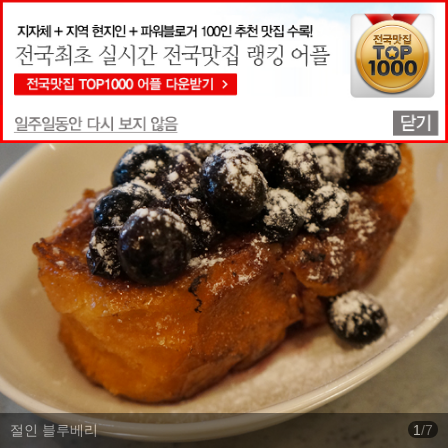
맛집상세정보
절인 블루베리
1
/
7