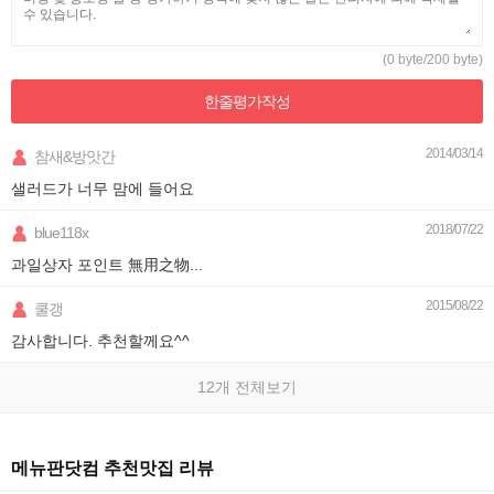
(0 byte/200 byte)
한줄평가
작성
2014/03/14
참새&방앗간
샐러드가 너무 맘에 들어요
2018/07/22
blue118x
과일상자 포인트 無用之物...
2015/08/22
쿨갱
감사합니다. 추천할께요^^
12개 전체보기
메뉴판닷컴 추천맛집 리뷰