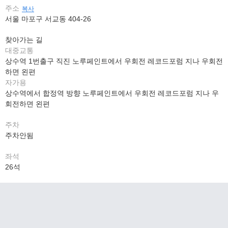
주소
복사
서울 마포구 서교동 404-26
찾아가는 길
대중교통
상수역 1번출구 직진 노루페인트에서 우회전 레코드포럼 지나 우회전
하면 왼편
자가용
상수역에서 합정역 방향 노루페인트에서 우회전 레코드포럼 지나 우
회전하면 왼편
주차
주차안됨
좌석
26석