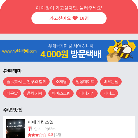
이 매장이 가고싶다면, 눌러주세요!
가고싶어요
16
명
관련테마
술 못마시는 친구와 함께
소개팅
일상데이트
비오는날
더운날
홍차 카페
아이스크림
베이커리
케이크
주변맛집
아메리칸스멜
양식 | 약63m
3.0
| 1명