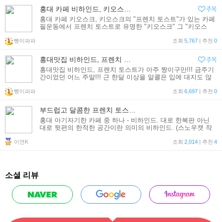
홍대 카페 비하인드, 키오스크의 "프렌치 토스트"가 있는 카페
홍대 카페 키오스크, 키오스크의 "프렌치 토스트"가 있는 카페
필운동에서 프렌치 토스트로 유명한 "키오스크" 그 "키오스
크"의 프렌치 토스트를 맛볼 수 있는 곳이 홍대에 있으니 바로
빵이파파
"비하인드(behind)" 테이크아웃이 가능하면
조회
5,767
| 추천
0
홍대맛집 비하인드, 프렌치 토스트가 아주 짱이구만!!!
홍대맛집 비하인드, 프렌치 토스트가 아주 짱이구만!!! 금주기
간이었던 어느 주말!!! 근 한달 이상을 알콜은 입에 대지도 않
고 생활했는데 커피는 참기가 무지 힘들다... 바람도 쐴겸 홍대
빵이파파
에 나와서 영화 한편 보고는 그냥 집에
조회
6,697
| 추천
0
부드럽고 달콤한 프렌치 토스트를 맛볼 수 있는 카페
홍대 아기자기한 카페 중 하나 - 비하인드. 대로 한복판 아닌
대로 뒷편의 한적한 공간이란 의미의 비하인드. (스노우캣 작
가가 단골이라고 해서 옛날부터 유명하긴 했었다..) 맛난 프렌
이연K
치 토스트를 먹으며 뒷담화를 즐길 수 있는 공간~ ㅎㅎㅎ
조회
2,014
| 추천
4
소셜 리뷰