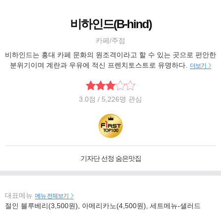
비하인드(B-hind)
카페/주점
비하인드는 홍대 카페 문화의 원조격이라고 할 수 있는 곳으로 펀안한
분위기이며 계란과 우유에 적신 프렌치토스트로 유명하다.
더보기
3.0
점
/ 5,226명 관심
기자단 선정 숨은맛집
대표메뉴
메뉴 전체보기
절인 블루베리(3,500원), 아메리카노(4,500원), 세트메뉴-샐러드