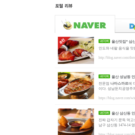
울산맛집* 삼
인도와 네팔 음식을 맛
http://blog.naver.com/do
울산
성남동 
전문점
나마스까르
에 
이다. 성남둔치공영주차
https://blog.naver.com/wi
울산
삼산동 인
진짜 갑자기 문득 먹
남구 삼산동 1474-14 영업시
https://blog.naver.com/al