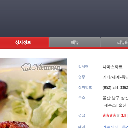
업체명
.
나마스까르
업종
기타/세계-동
전화번호
(052) 261-3362
주소
울산 남구 삼산동
[새주소]
울산 
평점
3.8
|
테마
가족외식
,
돌