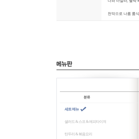
다와 마살라, 빨락
천막으로 나름 룸식
세트 메뉴
샐러드 & 스프 & 에피타이져
탄두리 & 볶음요리