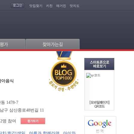
맛집찾기
키친
매거진
맛지도
남아음식
 1478-7
남구 삼산중로48번길 11
2명 참여
잔치/회갑/생일
,
어른과 함께라면
,
아이와