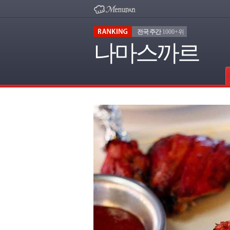
전국 주간
1000+위
나마스까르