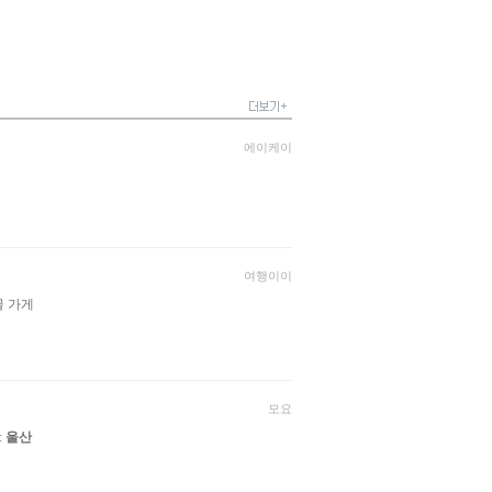
에이케이
여행이이
골 가게
모요
:
울산