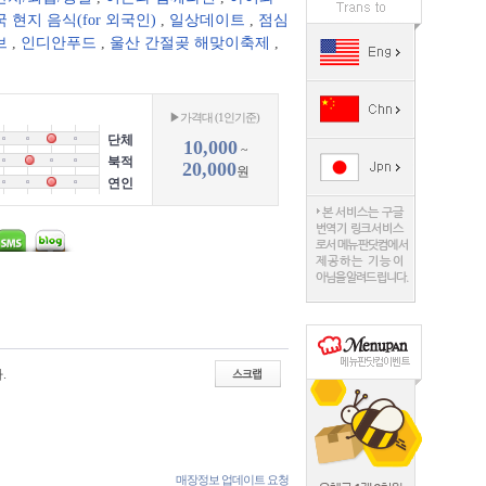
 현지 음식(for 외국인)
,
일상데이트
,
점심
브
,
인디안푸드
,
울산 간절곶 해맞이축제
,
▶가격대 (1인기준)
단체
10,000
~
북적
20,000
원
연인
.
매장정보 업데이트 요청