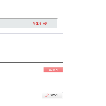
총합계 :
0
원