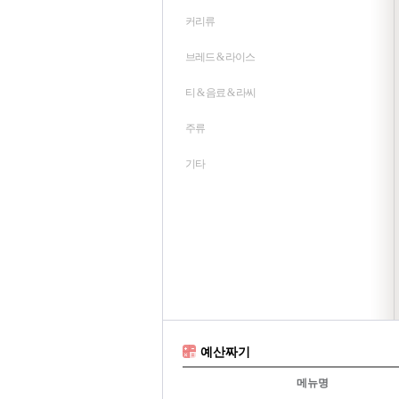
커리류
브레드 & 라이스
티 & 음료 & 라씨
주류
기타
예산짜기
메뉴명