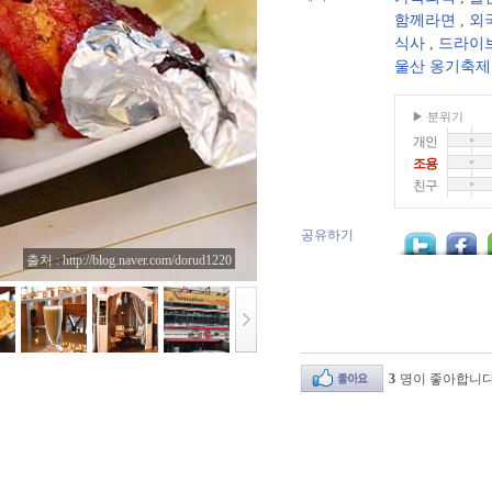
함께라면
,
외국
식사
,
드라이
울산 옹기축제
▶ 분위기
개인
조용
친구
공유하기
출처 : http://blog.naver.com/dorud1220
3
명이 좋아합니다