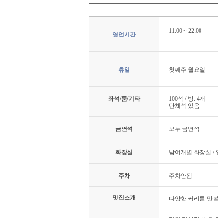
11:00 ~ 22:00
영업시간
휴일
첫째주 월요일
좌석/룸/기타
100석 / 방: 4개
단체석 있음
금연석
모두 금연석
화장실
남여개별 화장실 /
주차
주차안됨
맛집소개
다양한 커리를 맛볼