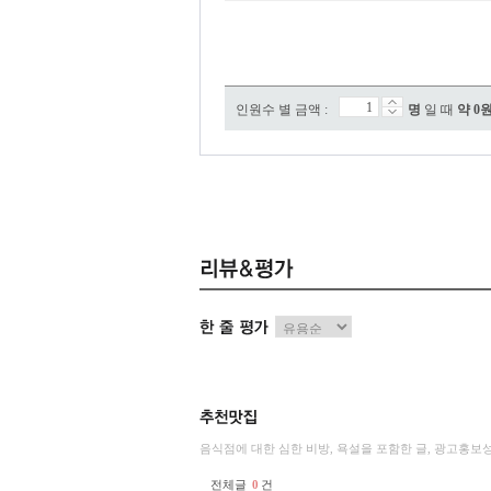
인원수 별 금액 :
명
일 때
약
0
음식점에 대한 심한 비방, 욕설을 포함한 글, 광고홍보
전체글
0
건