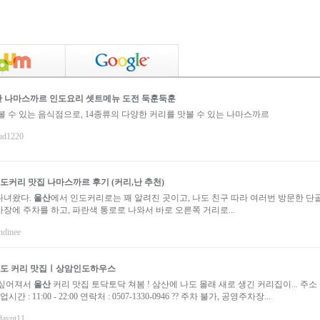
산 나마스까르 인도요리 셋트메뉴 도전 둑훈둑훈
볼 수 있는 음식점으로, 14종류의 다양한 커리를 맛볼 수 있는 나마스까르
rud1220
인도커리 맛집
나마스까르
후기 (커리,난 추천)
다녀왔다.
울산
에서 인도커리로는 꽤 알려진 곳이고, 나도 친구 따라 여러번 방문한 단
장에 주차를 하고, 파란색 통로로 나와서 바로 오른쪽 거리로...
ndinee
도 커리 맛집ㅣ상암인도하우스
고싶어져서
울산
커리 맛집 토닥토닥 쳐봄 ! 삼산에 나도 몰래 새로 생긴 커리집이... 주소 
간 : 11:00 - 22:00 연락처 : 0507-1330-0946 ?? 주차 불가, 공영주차장...
ldaypt11