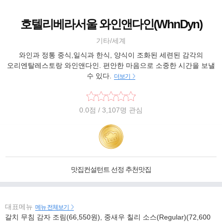
호텔리베라서울 와인앤다인(WhnDyn)
기타/세계
와인과 정통 중식,일식과 한식, 양식이 조화된 세련된 감각의
오리엔탈레스토랑 와인앤다인. 편안한 마음으로 소중한 시간을 보낼
수 있다.
더보기
0.0
점
/ 3,107명 관심
맛집컨설턴트 선정 추천맛집
대표메뉴
메뉴 전체보기
갈치 무침 감자 조림(66,550원), 중새우 칠리 소스(Regular)(72,600