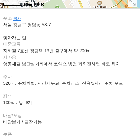
250m
주소
복사
서울 강남구 청담동 53-7
찾아가는 길
대중교통
지하철 7호선 청담역 13번 출구에서 약 200m
자가용
영동대교 남단삼거리에서 코엑스 방면 좌회전하면 바로 위치
주차
320대, 주차방법: 시간제무료, 주차장소: 전용/5시간 주차 무료
좌석
130석 / 방: 9개
배달/포장
배달불가 / 포장가능
쿠폰