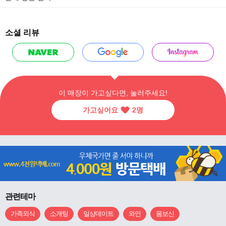
소셜 리뷰
이 매장이 가고싶다면, 눌러주세요!
가고싶어요
2
명
관련테마
가족외식
소개팅
일상데이트
와인
몸보신