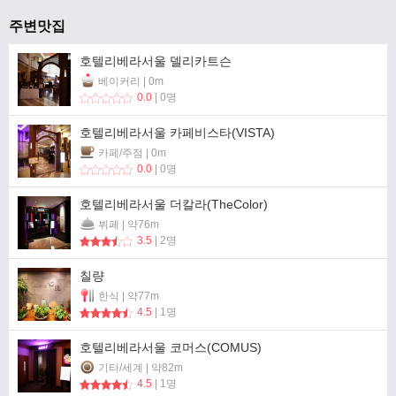
주변맛집
호텔리베라서울 델리카트슨
베이커리 | 0m
0.0
| 0명
호텔리베라서울 카페비스타(VISTA)
카페/주점 | 0m
0.0
| 0명
호텔리베라서울 더칼라(TheColor)
뷔페 | 약76m
3.5
| 2명
칠량
한식 | 약77m
4.5
| 1명
호텔리베라서울 코머스(COMUS)
기타/세계 | 약82m
4.5
| 1명