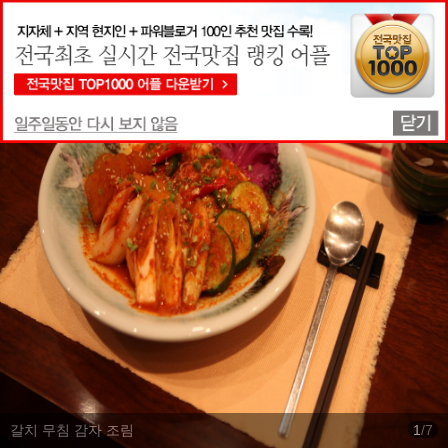
맛집상세정보
갈치 무침 감자 조림
1
/
7