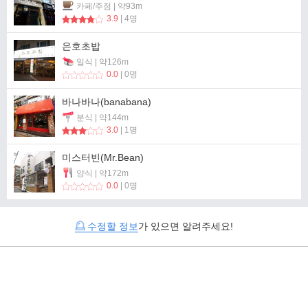
카페/주점 | 약93m
3.9
| 4명
은호초밥
일식 | 약126m
0.0
| 0명
바나바나(banabana)
분식 | 약144m
3.0
| 1명
미스터빈(Mr.Bean)
양식 | 약172m
0.0
| 0명
수정할 정보
가 있으면 알려주세요!