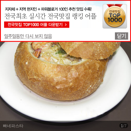
맛집상세정보
빠네파스타
1
/
7