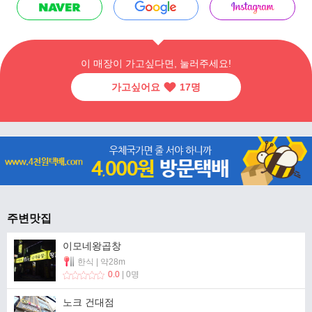
이 매장이 가고싶다면, 눌러주세요!
가고싶어요
17
명
주변맛집
이모네왕곱창
한식 | 약28m
0.0
| 0명
노크 건대점