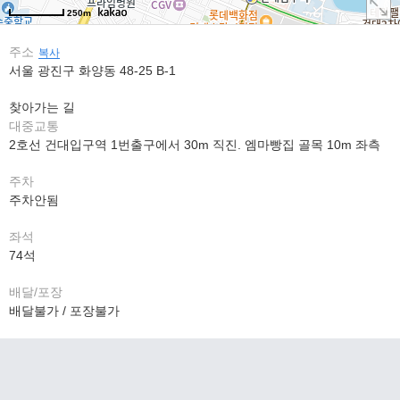
250m
주소
복사
서울 광진구 화양동 48-25 B-1
찾아가는 길
대중교통
2호선 건대입구역 1번출구에서 30m 직진. 엠마빵집 골목 10m 좌측
주차
주차안됨
좌석
74석
배달/포장
배달불가 / 포장불가