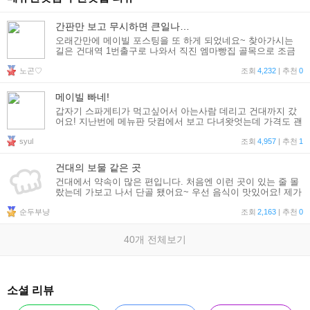
간판만 보고 무시하면 큰일나는 메이빌~♥
오래간만에 메이빌 포스팅을 또 하게 되었네요~ 찾아가시는
길은 건대역 1번출구로 나와서 직진 엠마빵집 골목으로 조금
걸어서 미니스톱이 보이면 그 맞은편 건물 1층이랍니다~ 건국
노곤♡
꽃 화원 옆에 잇어요 ㅎㅎ 간판은 정말 .. 여기가 음식점이
조회
4,232
| 추천
0
메이빌 빠네!
갑자기 스파게티가 먹고싶어서 아는사람 데리고 건대까지 갔
어요! 지난번에 메뉴판 닷컴에서 보고 다녀왓엇는데 가격도 괜
찮고 다 좋아서 다시한번 간 "메이빌" 입구에서 아는분이 어리
syul
둥절 했지만 들어가니까 분위기가 전혀 달라서 신기해 하더라
조회
4,957
| 추천
1
구
건대의 보물 같은 곳
건대에서 약속이 많은 편입니다. 처음엔 이런 곳이 있는 줄 몰
랐는데 가보고 나서 단골 됐어요~ 우선 음식이 맛있어요! 제가
가장 좋아하는 것 빠네크림스파게티! 요즘 많이들 드시는 음식
순두부냥
이죠?ㅋㅋ 크림소스의 고소하고 진한 맛이 좋고 빵과 함께 먹
조회
2,163
| 추천
0
으
40개 전체보기
소셜 리뷰