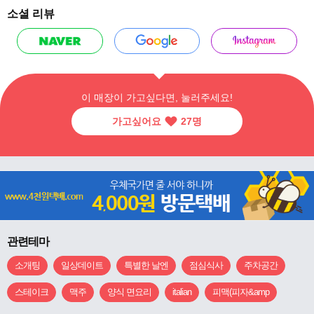
소셜 리뷰
이 매장이 가고싶다면, 눌러주세요!
가고싶어요
27
명
관련테마
소개팅
일상데이트
특별한 날엔
점심식사
주차공간
스테이크
맥주
양식 면요리
italian
피맥(피자&amp