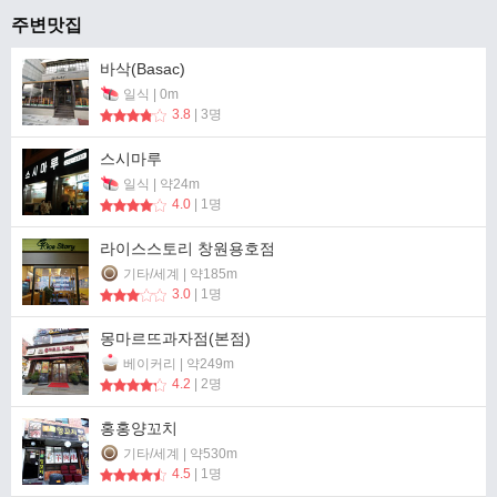
주변맛집
바삭(Basac)
일식 | 0m
3.8
| 3명
스시마루
일식 | 약24m
4.0
| 1명
라이스스토리 창원용호점
기타/세계 | 약185m
3.0
| 1명
몽마르뜨과자점(본점)
베이커리 | 약249m
4.2
| 2명
홍홍양꼬치
기타/세계 | 약530m
4.5
| 1명