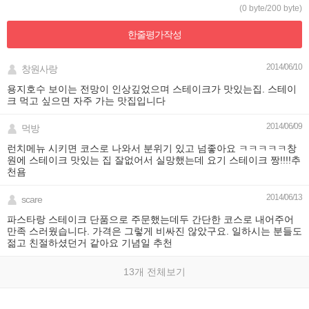
(0 byte/200 byte)
한줄평가
작성
2014/06/10
창원사랑
용지호수 보이는 전망이 인상깊었으며 스테이크가 맛있는집. 스테이
크 먹고 싶으면 자주 가는 맛집입니다
2014/06/09
먹방
런치메뉴 시키면 코스로 나와서 분위기 있고 넘좋아요 ㅋㅋㅋㅋㅋ창
원에 스테이크 맛있는 집 잘없어서 실망했는데 요기 스테이크 짱!!!!추
천욤
2014/06/13
scare
파스타랑 스테이크 단품으로 주문했는데두 간단한 코스로 내어주어
만족 스러웠습니다. 가격은 그렇게 비싸진 않았구요. 일하시는 분들도
젊고 친절하셨던거 같아요 기념일 추천
13개 전체보기