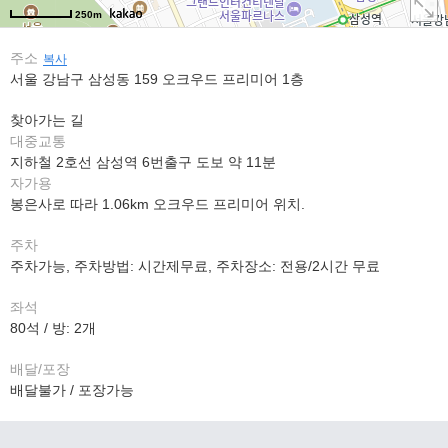
250m
주소
복사
서울 강남구 삼성동 159 오크우드 프리미어 1층
찾아가는 길
대중교통
지하철 2호선 삼성역 6번출구 도보 약 11분
자가용
봉은사로 따라 1.06km 오크우드 프리미어 위치.
주차
주차가능, 주차방법: 시간제무료, 주차장소: 전용/2시간 무료
좌석
80석 / 방: 2개
배달/포장
배달불가 / 포장가능