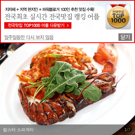
맛집상세정보
랍스터 스파게티
1
/
7