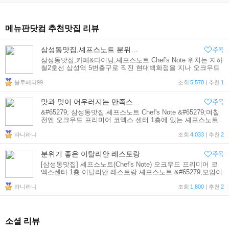
메뉴판닷컴 추천맛집 리뷰
삼성동맛집,셰프스노트 분위기좋은 레스토랑 데이트 즐기 딱 좋아~
삼성동맛집,카페&다이닝,셰프스노트 Chef's Note 위치는 지하
철2호선 삼성역 5번출구로 직진 현대백화점을 지나 오크우드
프리미어 코엑스센터 1층 주소:서울시 강남구 삼성1동159번지
블루베리99
오크우드 프리미어 코엑스센터1F TEL:02)566-2135 총좌석
조회
5,570
| 추천
1
수:160석(실
맛과 멋이 어우러지는 만족스런 셰프스노트
&#65279; 삼성동맛집 셰프스노트 Chef's Note &#65279;며칠
전엔 오크우드 프리미어 코엑스 센터 1층에 있는 셰프스노트
에서 친한 후배와 저녁을 함께 했어요. 매번 만날때마다 간단
라니라니
한 분식만 같이 먹었던 기억이 있는데
조회
4,033
| 추천
2
분위기 좋은 이탈리안 레스토랑
[삼성동맛집] 셰프스노트(Chef's Note) 오크우드 프리미어 코
엑스센터 1층 이탈리안 레스토랑 셰프스노트 &#65279;모임이
있었던 삼성동맛집 셰프스노트(Chef's Note) 이탈리안레스토
라니라니
랑 셰프스노트는 삼성역 코엑스 근처~ 예전부터 한번 가보고
조회
1,800
| 추천
2
싶었
소셜 리뷰