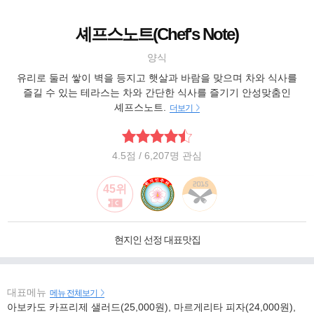
셰프스노트(Chef's Note)
양식
유리로 둘러 쌓이 벽을 등지고 햇살과 바람을 맞으며 차와 식사를
즐길 수 있는 테라스는 차와 간단한 식사를 즐기기 안성맞춤인
셰프스노트.
더보기
4.5
점
/ 6,207명 관심
45위
현지인 선정 대표맛집
대표메뉴
메뉴 전체보기
아보카도 카프리제 샐러드(25,000원), 마르게리타 피자(24,000원),