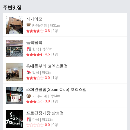
주변맛집
자가이모
카페/주점 | 약31m
3.8
| 2명
듬북담북
한식 | 약33m
4.5
| 1명
홍대돈부리 코엑스몰점
일식 | 약62m
3.0
| 1명
스페인클럽(Spain Club) 코엑스점
기타/세계 | 약94m
3.0
| 1명
프로간장게장 삼성점
한식 | 약112m
0.0
| 0명