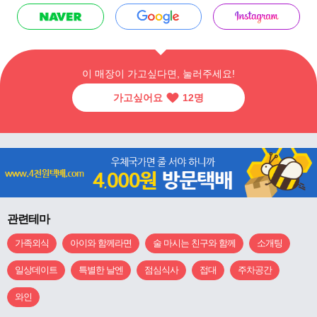
이 매장이 가고싶다면, 눌러주세요!
가고싶어요
12
명
관련테마
가족외식
아이와 함께라면
술 마시는 친구와 함께
소개팅
일상데이트
특별한 날엔
점심식사
접대
주차공간
와인