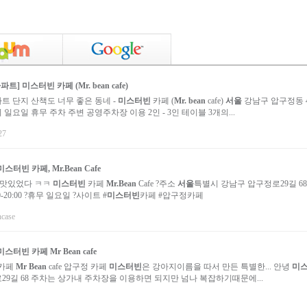
아파트]
미스터빈
카페 (
Mr. bean
cafe)
 아파트 단지 산책도 너무 좋은 동네 -
미스터빈
카페 (
Mr. bean
cafe)
서울
강남구 압구정동 4
7시 일요일 휴무 주차 주변 공영주차장 이용 2인 - 3인 테이블 3개의...
27
미스터빈
카페,
Mr.Bean
Cafe
 맛있었다 ㅋㅋ
미스터빈
카페
Mr.Bean
Cafe ?주소
서울
특별시 강남구 압구정로29길 68
-20:00 ?휴무 일요일 ?사이트 #
미스터빈
카페 #압구정카페
ncase
미스터빈
카페
Mr
Bean
cafe
카페
Mr
Bean
cafe 압구정 카페
미스터빈
은 강아지이름을 따서 만든 특별한... 안녕
미
9길 68 주차는 상가내 주차장을 이용하면 되지만 넘나 복잡하기때문에...