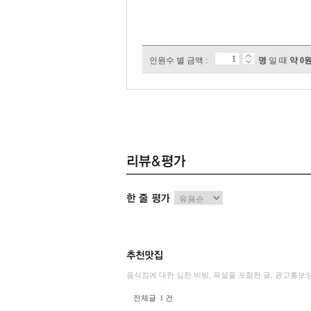
인원수 별 금액 :
명
일 때
약
0
음식점에 대한 심한 비방, 욕설을 포함한 글, 광고홍보
전체글
1
건