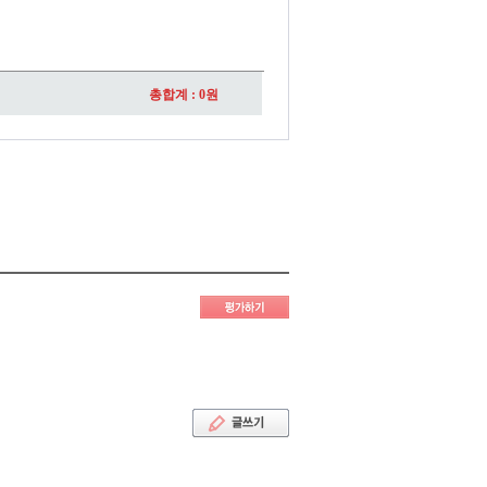
총합계 :
0
원