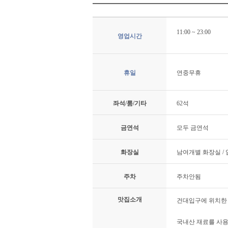
11:00 ~ 23:00
영업시간
휴일
연중무휴
좌석/룸/기타
62석
금연석
모두 금연석
화장실
남여개별 화장실 /
주차
주차안됨
맛집소개
건대입구에 위치한 
국내산 재료를 사용