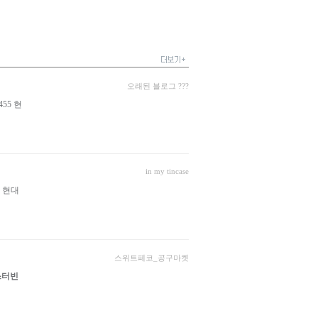
오래된 블로그 ???
55 현
in my tincase
 현대
스위트페코_공구마켓
스터빈