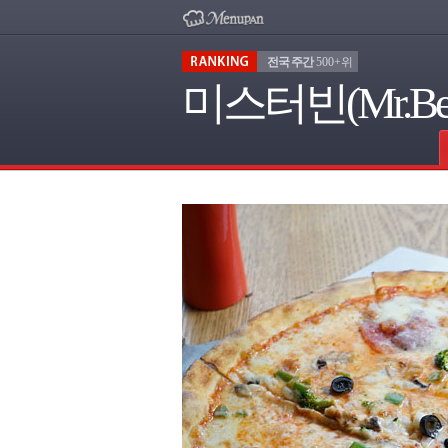
전국 주간
500+위
미스터빈(Mr.Be