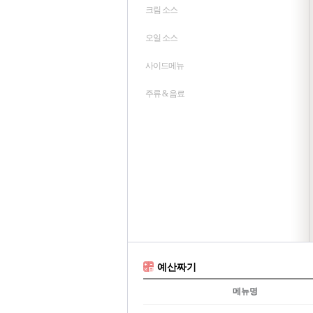
크림 소스
오일 소스
사이드메뉴
주류 & 음료
예산짜기
메뉴명