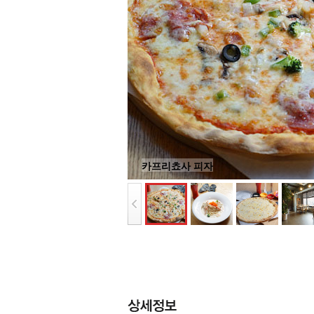
카프리쵸사 피자