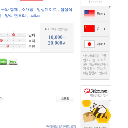
친구와 함께
,
소개팅
,
일상데이트
,
점심식
인
,
양식 면요리
,
Italian
▶가격대 (1인기준)
단체
10,000
~
북적
20,000
원
연인
다.
매장정보 업데이트 요청