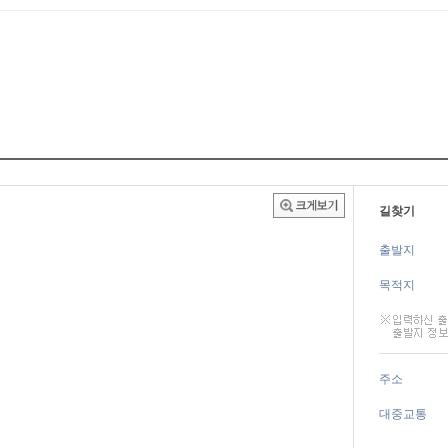
길찾기
출발지
목적지
주소
대중교통