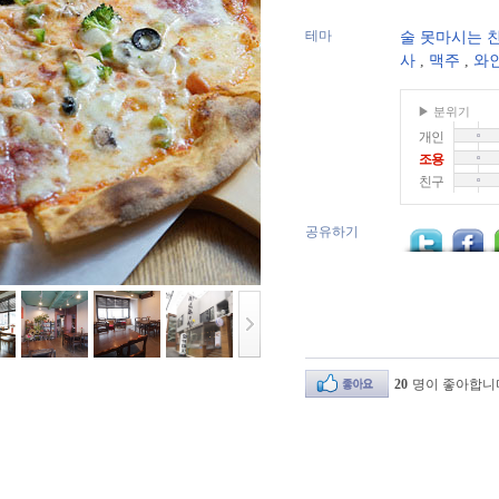
테마
술 못마시는 
사
,
맥주
,
와
▶ 분위기
개인
조용
친구
공유하기
20
명이 좋아합니