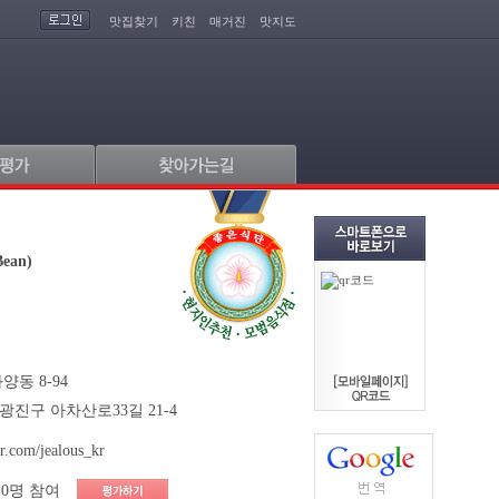
맛집찾기
키친
매거진
맛지도
ean)
양동 8-94
광진구 아차산로33길 21-4
er.com/jealous_kr
0명 참여