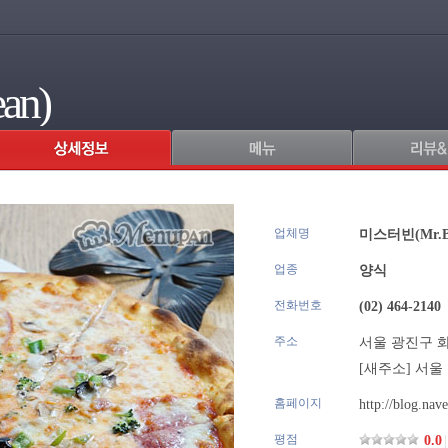
an)
업체명
.
미스터빈(Mr.B
업종
양식
전화번호
(02) 464-2140
주소
서울 광진구 화
[새주소]
서울 
홈페이지
http://blog.nav
평점
0.0
|