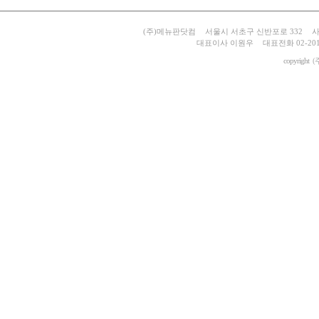
(주)메뉴판닷컴
서울시 서초구 신반포로 332
사
대표이사 이원우
대표전화 02-201
copyright
(