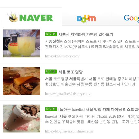
시흥시 지역화폐 가맹점 알아보기
시흥
신천
링스점 (주)에버스포츠 제이디엑스 멀티스포츠 
켄터키치킨 90℃ (구십도씨) 91커피 929숯불갈비 시흥점 AC
https://kt99.tistory.com/
서울
로또 명당
서울
로또명당
서울
특별시
서울
로또 판매점 중 2회 이상 1
현상호명 배출건수 자동 수동 반자동 현소재지 1 인터넷...
https://signalfire85.tistory.com/
[돌아온 hazelist]
서울
맛집 카페 다이닝 리스트 202
[hazelist]
서울
맛집 카페 다이닝 리스트 2026 (최신 버전)
스
논현동 우리동네횟집 - 해산물 논현동 원강 - 고기 논현동 
https://blog.naver.com/hazelraum