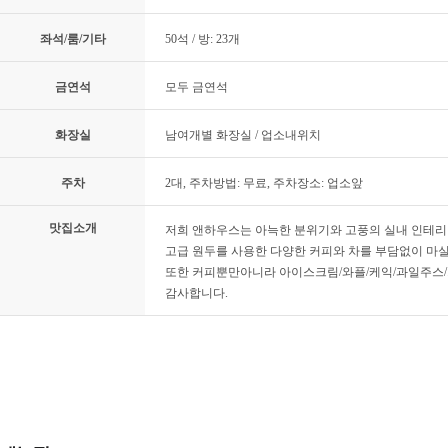
좌석/룸/기타
50석 / 방: 23개
금연석
모두 금연석
화장실
남여개별 화장실 / 업소내위치
주차
2대, 주차방법: 무료, 주차장소: 업소앞
맛집소개
저희 앤하우스는 아늑한 분위기와 고풍의 실내 인테
고급 원두를 사용한 다양한 커피와 차를 부담없이 마
또한 커피뿐만아니라 아이스크림/와플/케익/과일주스/차
감사합니다.