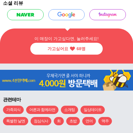
소셜 리뷰
이 매장이 가고싶다면, 눌러주세요!
가고싶어요
68
명
관련테마
가족외식
어른과 함께라면
소개팅
일상데이트
특별한 날엔
점심식사
회
초밥
연어
맥주