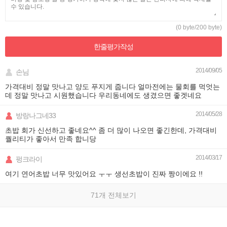
(0 byte/200 byte)
한줄평가
작성
2014/09/05
손님
가격대비 정말 맛나고 양도 푸지게 줍니다 얼마전에는 물회를 먹엇는
데 정말 맛나고 시원했습니다 우리동네에도 생겼으면 좋겟네요
2014/05/28
방랑나그네33
초밥 회가 신선하고 좋네요^^ 좀 더 많이 나오면 좋긴한데, 가격대비
퀄리티가 좋아서 만족 합니당
2014/03/17
펑크라이
여기 연어초밥 너무 맛있어요 ㅜㅜ 생선초밥이 진짜 짱이에요 !!
71개 전체보기