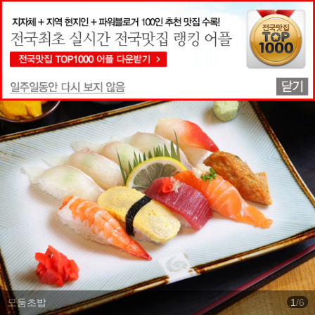
맛집상세정보
모둠초밥
1
/
6