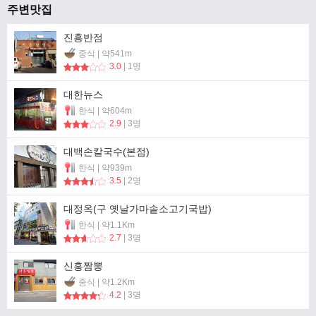
주변맛집
진흥반점
중식 | 약541m
3.0
| 1명
대한뉴스
한식 | 약604m
2.9
| 3명
대백손칼국수(본점)
한식 | 약939m
3.5
| 2명
대정옥(구 옛날가마솥소고기국밥)
한식 | 약1.1Km
2.7
| 3명
신흥짬뽕
중식 | 약1.2Km
4.2
| 3명