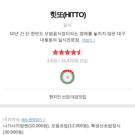
힛또(HITTO)
일식
10년 간 단 한번도 모범음식점이라는 명예를 놓치지 않은 대구
대봉동의 일식전문점.
더보기
4.6
점
/ 16,422명 관심
현지인 선정 대표맛집
대표메뉴
메뉴 전체보기
나가사끼탕멘(10,000원), 모둠초밥(12,000원), 특생선초밥정식
(30,000원)