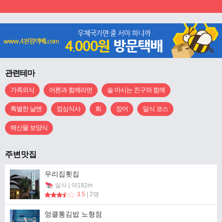
관련테마
가족외식
어른과 함께라면
술 마시는 친구와 함께
특별한 날엔
점심식사
회
장어
일식 코스
해산물 보양식
주변맛집
우리집횟집
일식 | 약182m
3.5
| 2명
엉클통김밥 노형점