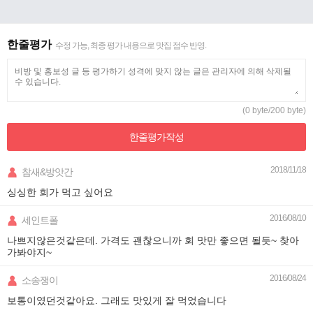
한줄평가
수정 가능, 최종 평가 내용으로 맛집 점수 반영.
(0 byte/200 byte)
한줄평가
작성
2018/11/18
참새&방앗간
싱싱한 회가 먹고 싶어요
2016/08/10
세인트폴
나쁘지않은것같은데. 가격도 괜찮으니까 회 맛만 좋으면 될듯~ 찾아
가봐야지~
2016/08/24
소송쟁이
보통이였던것같아요. 그래도 맛있게 잘 먹었습니다