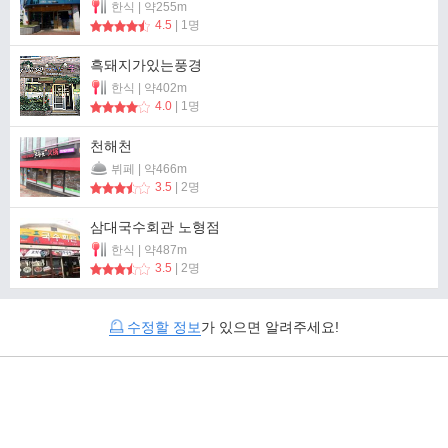
한식 | 약255m
4.5
| 1명
흑돼지가있는풍경
한식 | 약402m
4.0
| 1명
천해천
뷔페 | 약466m
3.5
| 2명
삼대국수회관 노형점
한식 | 약487m
3.5
| 2명
수정할 정보
가 있으면 알려주세요!