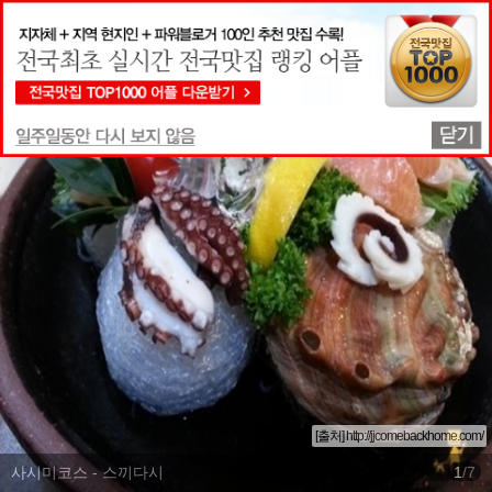
맛집상세정보
[출처] http://jjcomebackhome.com/
사시미코스 - 스끼다시
1
/
7