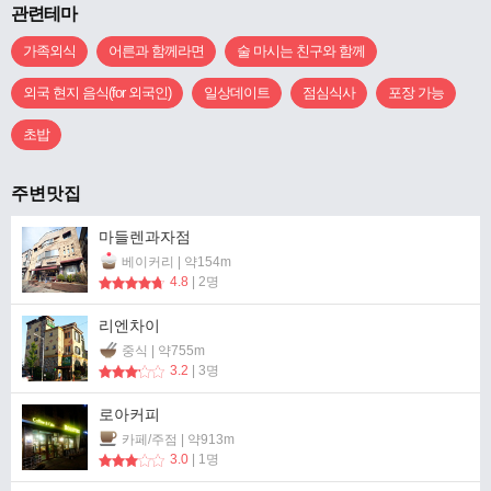
관련테마
가족외식
어른과 함께라면
술 마시는 친구와 함께
외국 현지 음식(for 외국인)
일상데이트
점심식사
포장 가능
초밥
주변맛집
마들렌과자점
베이커리 | 약154m
4.8
| 2명
리엔차이
중식 | 약755m
3.2
| 3명
로아커피
카페/주점 | 약913m
3.0
| 1명