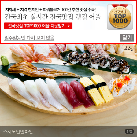
맛집상세정보
스시노반반라인
1
/
9