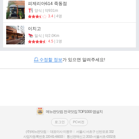
피제리아614 죽동점
양식 | 약931m
3.4
| 4명
이치고
일식 | 약2.0Km
4.5
| 1명
수정할 정보
가 있으면 알려주세요!
메뉴판닷컴 전국맛집 TOP1000 앱설치
로그인
PC버전
(주)메뉴판닷컴
대표이사 이원우
서울시 서초구 신반포로 332
사업자등록번호 220-81-66003
통신판매신고 2015-서울서초-0332호