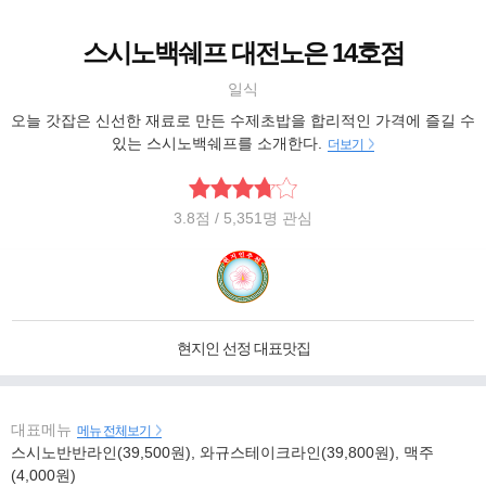
스시노백쉐프 대전노은 14호점
일식
오늘 갓잡은 신선한 재료로 만든 수제초밥을 합리적인 가격에 즐길 수
있는 스시노백쉐프를 소개한다.
더보기
3.8
점
/ 5,351명 관심
현지인 선정 대표맛집
대표메뉴
메뉴 전체보기
스시노반반라인(39,500원), 와규스테이크라인(39,800원), 맥주
(4,000원)