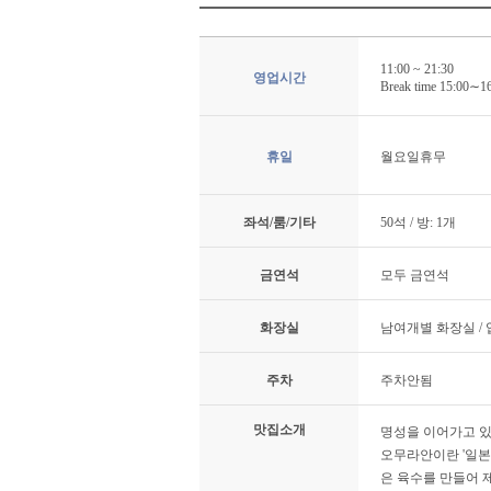
11:00 ~ 21:30
영업시간
Break time 15:00∼1
휴일
월요일휴무
좌석/룸/기타
50석 / 방: 1개
금연석
모두 금연석
화장실
남여개별 화장실 /
주차
주차안됨
맛집소개
명성을 이어가고 
오무라안이란 '일본
은 육수를 만들어 