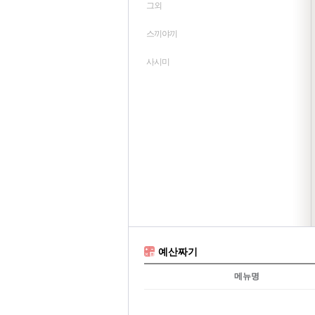
그외
스끼야끼
사시미
예산짜기
메뉴명