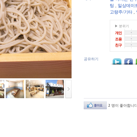
팅
,
일상데이
고량주/기타
,
▶ 분위기
개인
조용
친구
공유하기
2
명이 좋아합니다