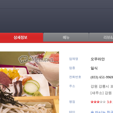
업체명
.
오무라안
업종
일식
전화번호
(033) 651-9969
주소
강원 강릉시 포남
[새주소]
강원 
평점
3.0
|
테마
술 마시는 친