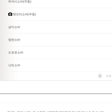
히야시소바(우동)
텐모리소바(우동)
삼미소바
명란소바
도로로소바
낫또소바
가격