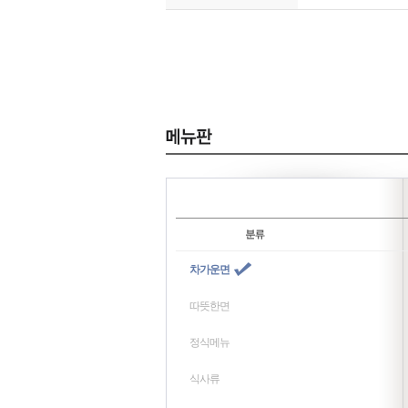
차가운면
따뜻한면
정식메뉴
식사류