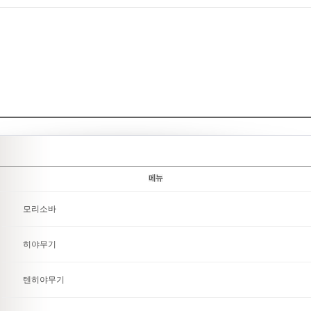
모리소바
히야무기
텐히야무기