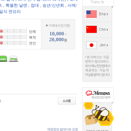
트
,
특별한 날엔
,
접대
,
송년/신년회
,
사케/
일식 면요리
▶가격대 (1인기준)
단체
10,000
~
북적
20,000
원
연인
.
매장정보 업데이트 요청