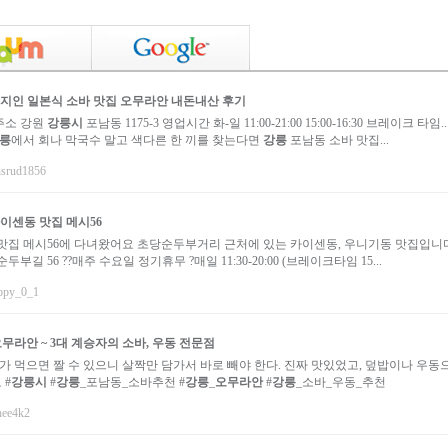
지인 일본식 소바 맛집
오무라안
내돈내산 후기
주소 강원
강릉시
포남동 1175-3 영업시간 화-일 11:00-21:00 15:00-16:30 브레이크 타임..
릉
에서 회나 막국수 말고 색다른 한 끼를 찾는다면
강릉
포남동 소바 맛집...
wnsrud1856
이센동 맛집 메시56
맛집 메시56에 다녀왔어요 초당순두부거리 근처에 있는 카이센동, 우니기동 맛집입니
두부길 56 ??매주 수요일 정기휴무 ?매일 11:30-20:00 (브레이크타임 15...
appy_0_1
오무라안
~ 3대 계승자의 소바, 우동 전문점
가 먹으면 짤 수 있으니 살짝만 담가서 바로 빼야 한다. 진짜 맛있었고, 덮밥이나 우동
 #
강릉시
#
강릉
_포남동_소바추천 #
강릉
_
오무라안
#
강릉
_소바_우동_추천
ahee4k2