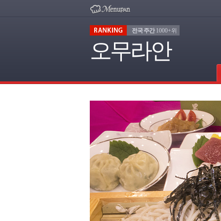
전국 주간
1000+위
오무라안