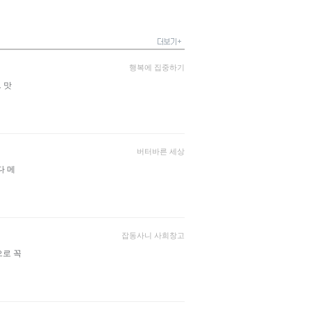
행복에 집중하기
. 맛
버터바른 세상
다 메
잡동사니 사희창고
으로 꼭