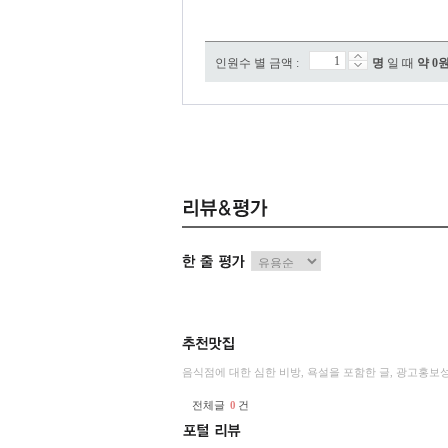
인원수 별 금액 :
명
일 때
약
0
음식점에 대한 심한 비방, 욕설을 포함한 글, 광고홍보
전체글
0
건