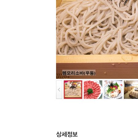
텐모리소바(우동)