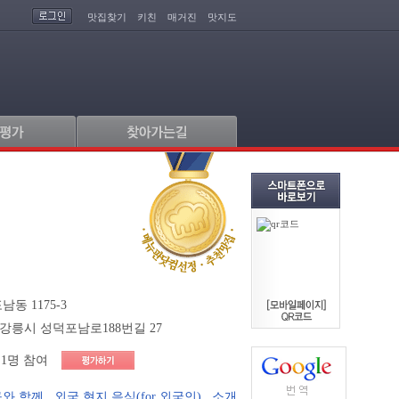
맛집찾기
키친
매거진
맛지도
동 1175-3
강릉시 성덕포남로188번길 27
1명 참여
구와 함께
,
외국 현지 음식(for 외국인)
,
소개