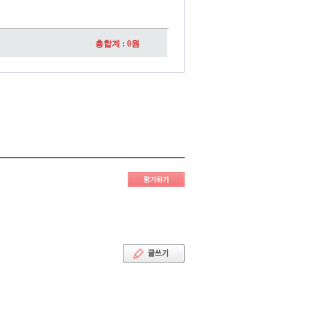
총합계 :
0
원