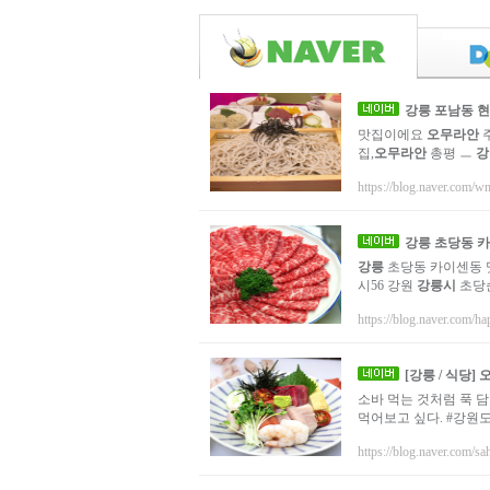
강릉
포남동 현
맛집이에요
오무라안
집,
오무라안
총평 ㅡ
강
https://blog.naver.com/
강릉
초당동 카
강릉
초당동 카이센동 
시56 강원
강릉시
초당순
https://blog.naver.com/h
[
강릉
/ 식당]
소바 먹는 것처럼 푹 담
먹어보고 싶다. #강원도
https://blog.naver.com/s