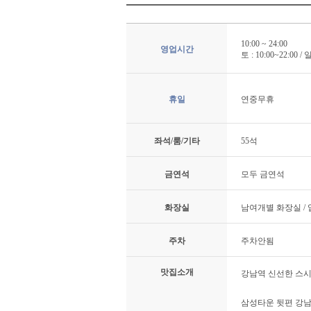
10:00 ~ 24:00
영업시간
토 : 10:00~22:00 /
휴일
연중무휴
좌석/룸/기타
55석
금연석
모두 금연석
화장실
남여개별 화장실 /
주차
주차안됨
맛집소개
강남역 신선한 스시
삼성타운 뒷편 강남