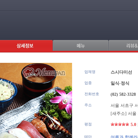
업체명
.
스시다미선
업종
일식-정식
전화번호
(02) 582-3328
주소
서울 서초구 서
[새주소]
서울 
평점
5.0
|
테마
어른과 함께