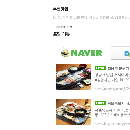
음식점에 대한 심한 비방, 욕설을 포함한 글, 광고홍보
전체글
5
건
조용한 분위기
강남 초밥집
스시다미
■영업시간 매일 10 : 00
https://memoryseung1224.
서울
특별시 서
서울
특별시 서초구_음식
동 1327-8 스퀘어큐브 2
https://buytsla.tistory.com