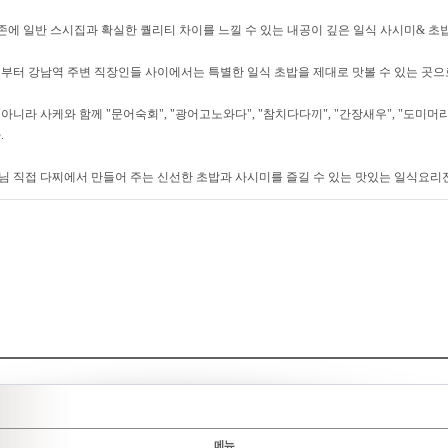
존에 일반 스시집과 확실한 퀄리티 차이를 느낄 수 있는 내공이 깊은 일식 사시미& 초밥
부터 강남역 주변 직장인들 사이에서는 특별한 일식 초밥을 제대로 맛볼 수 있는 곳으
니라 사케와 함께 "문어숙회", "광어고노와다", "참치다다끼", "간장새우", "도미머리
.
 직접 다찌에서 만들어 주는 신선한 초밥과 사시미를 즐길 수 있는 맛있는 일식요리