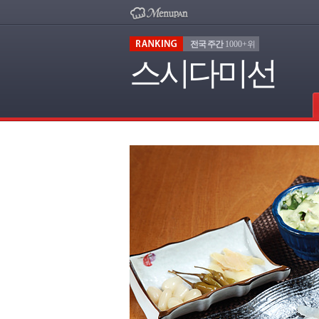
전국 주간
1000+위
스시다미선