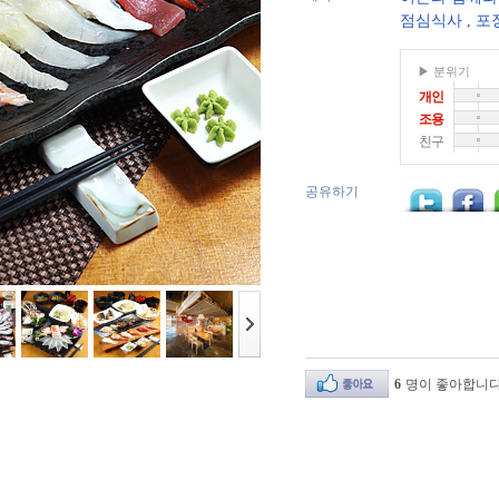
점심식사
,
포
▶ 분위기
개인
조용
친구
공유하기
6
명이 좋아합니다