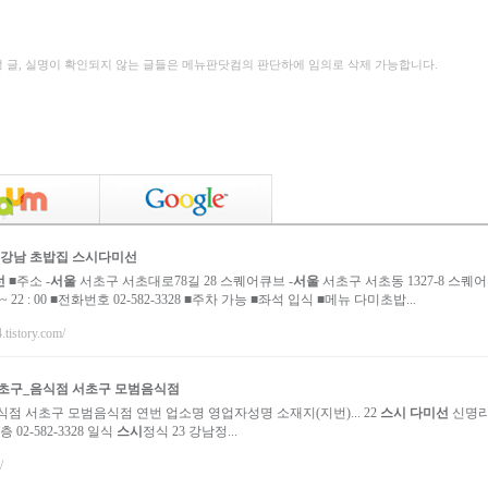
성 글, 실명이 확인되지 않는 글들은 메뉴판닷컴의 판단하에 임의로 삭제 가능합니다.
 강남 초밥집
스시다미선
선
■주소 -
서울
서초구 서초대로78길 28 스퀘어큐브 -
서울
서초구 서초동 1327-8 스퀘
 ~ 22 : 00 ■전화번호 02-582-3328 ■주차 가능 ■좌석 입식 ■메뉴 다미초밥...
tistory.com/
초구_음식점 서초구 모범음식점
점 서초구 모범음식점 연번 업소명 영업자성명 소재지(지번)... 22
스시 다미선
신명리
층 02-582-3328 일식
스시
정식 23 강남정...
/