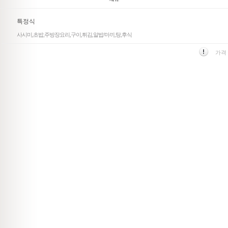
특정식
사시미,초밥,주방장요리,구이,튀김,알밥/마끼,탕,후식
가격