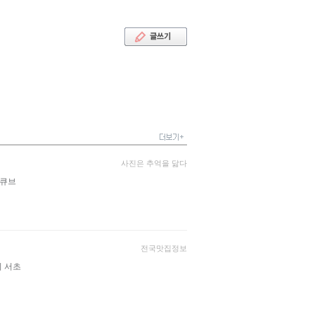
사진은 추억을 닮다
어큐브
전국맛집정보
 서초