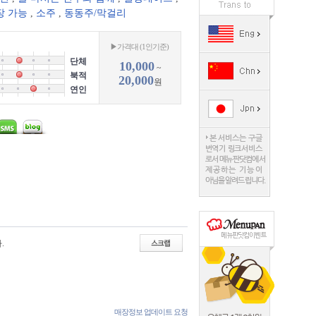
장 가능
,
소주
,
동동주/막걸리
▶가격대 (1인기준)
단체
10,000
~
북적
20,000
원
연인
.
매장정보 업데이트 요청