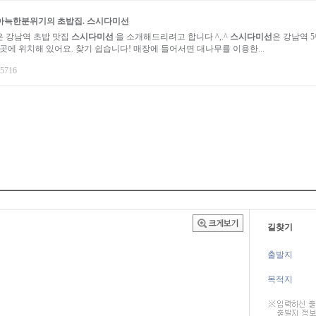
 아늑한분위기의 초밥집.
스시다미선
은 강남역 초밥 맛집
스시다미선
을 소개해드리려고 합니다 ^,.^
스시다미선
은 강남역 5
곳에 위치해 있어요. 찾기 쉽습니다! 매장에 들어서면 대나무를 이용한...
g5716
길찾기
출발지
목적지