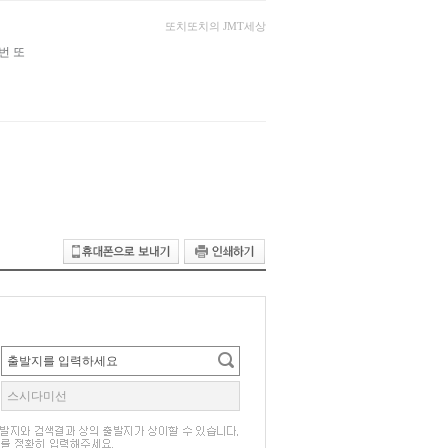
또치또치의 JMT세상
번 또