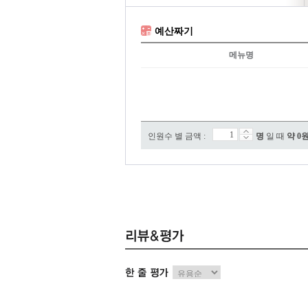
예산짜기
메뉴명
인원수 별 금액 :
명
일 때
약
0