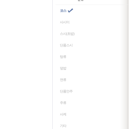
코스
사시미
스시(초밥)
단품스시
탕류
덮밥
면류
단품안주
주류
사케
기타