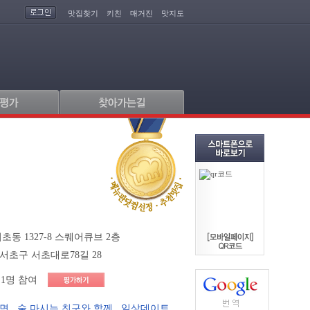
맛집찾기
키친
매거진
맛지도
초동 1327-8 스퀘어큐브 2층
서초구 서초대로78길 28
1명 참여
라면
,
술 마시는 친구와 함께
,
일상데이트
,