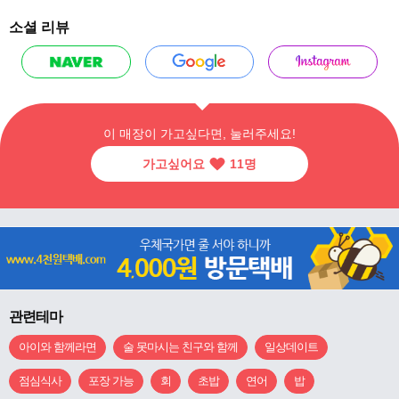
소셜 리뷰
이 매장이 가고싶다면, 눌러주세요!
가고싶어요
11
명
관련테마
아이와 함께라면
술 못마시는 친구와 함께
일상데이트
점심식사
포장 가능
회
초밥
연어
밥