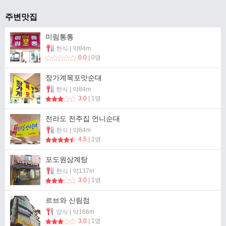
주변맛집
미림통통
한식 | 약84m
0.0
| 0명
장가계목포맛순대
한식 | 약84m
3.0
| 1명
전라도 전주집 언니순대
한식 | 약84m
4.5
| 1명
포도원삼계탕
한식 | 약137m
3.0
| 1명
르브와 신림점
양식 | 약166m
3.0
| 1명