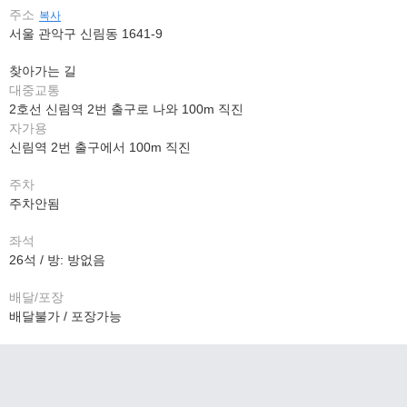
주소
복사
서울 관악구 신림동 1641-9
찾아가는 길
대중교통
2호선 신림역 2번 출구로 나와 100m 직진
자가용
신림역 2번 출구에서 100m 직진
주차
주차안됨
좌석
26석 / 방: 방없음
배달/포장
배달불가 / 포장가능