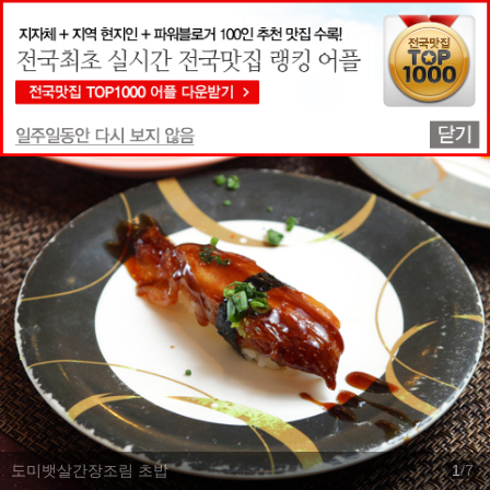
맛집상세정보
도미뱃살간장조림 초밥
1
/
7