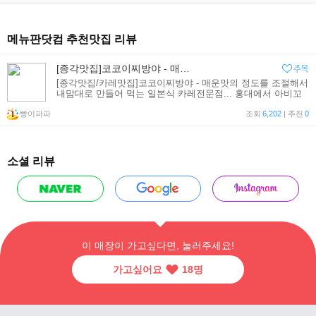
메뉴판닷컴 추천맛집 리뷰
[종각맛집]코코이찌방야 - 매운맛의 정도를 조절해서 내맘대로 만들어서 먹는 일본식 카레...
[종각맛집/카레맛집]코코이찌방야 - 매운맛의 정도를 조절해서
내맘대로 만들어 먹는 일본식 카레전문점... 홍대에서 아비꼬
의 카레를 맛보고 나니 일본식 카레에 관심이 가기 시작!!! 회
빵이파파
사 근처인 종각역에 아비꼬를 갔더니 아직 오픈을 안했기에 근
조회
6,202
| 추천
0
소셜 리뷰
이 매장이 가고싶다면, 눌러주세요!
가고싶어요
18
명