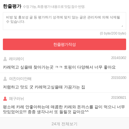
한줄평가
수정 가능, 최종 평가 내용으로 맛집 점수 반영.
(0 byte/200 byte)
한줄평가
작성
2014/10/02
레이레이
카레먹고 싶을때 찾아가는곳 ㅋㅋ 토핑이 다양해서 너무 좋아요
2015/10/30
여친아미안해
저렴하고 맛도 굿 카레먹고싶을때 가끔가는 집
2015/08/21
왜구러뉘
평소에 카레 안좋아하는데 매콤한 카레와 돈까스를 같이 먹으니 너무
맛있었어요!!! 종종 생각나서 또 들릴것 같아요^^
24개 전체보기