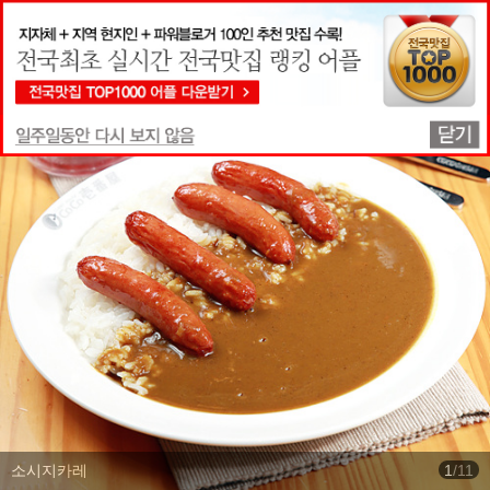
맛집상세정보
소시지카레
1
/
11