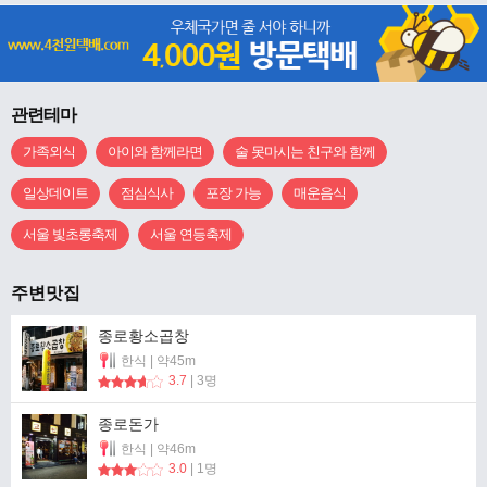
관련테마
가족외식
아이와 함께라면
술 못마시는 친구와 함께
일상데이트
점심식사
포장 가능
매운음식
서울 빛초롱축제
서울 연등축제
주변맛집
종로황소곱창
한식 | 약45m
3.7
| 3명
종로돈가
한식 | 약46m
3.0
| 1명