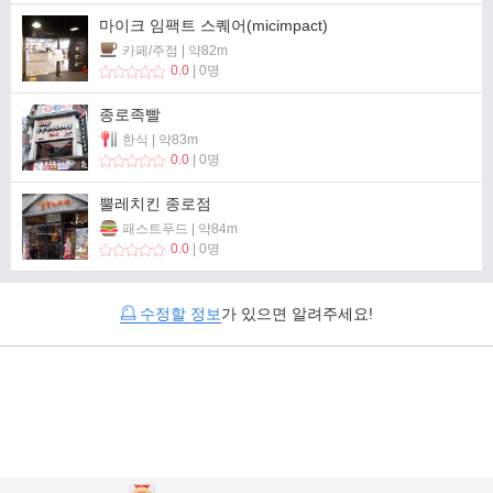
마이크 임팩트 스퀘어(micimpact)
카페/주점 | 약82m
0.0
| 0명
종로족빨
한식 | 약83m
0.0
| 0명
뿔레치킨 종로점
패스트푸드 | 약84m
0.0
| 0명
수정할 정보
가 있으면 알려주세요!