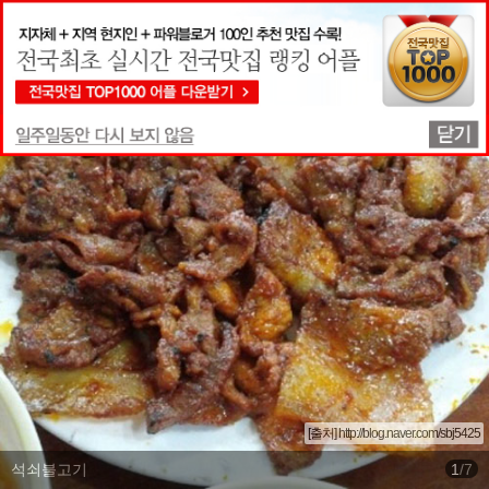
맛집상세정보
[출처] http://blog.naver.com/sbj5425
석쇠불고기
1
/
7