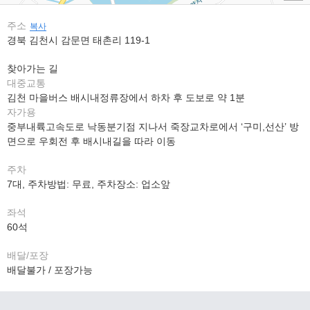
주소
복사
경북 김천시 감문면 태촌리 119-1
찾아가는 길
대중교통
김천 마을버스 배시내정류장에서 하차 후 도보로 약 1분
자가용
중부내륙고속도로 낙동분기점 지나서 죽장교차로에서 ‘구미,선산’ 방
면으로 우회전 후 배시내길을 따라 이동
주차
7대, 주차방법: 무료, 주차장소: 업소앞
좌석
60석
배달/포장
배달불가 / 포장가능