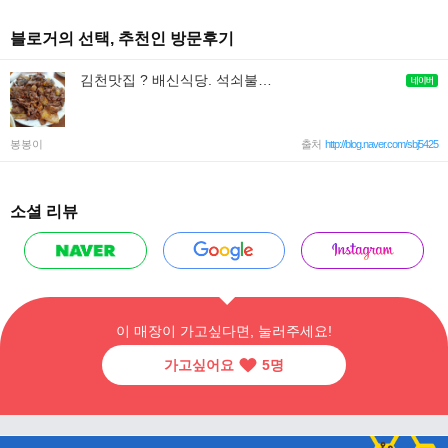
블로거의 선택, 추천인 방문후기
김천맛집 ? 배신식당. 석쇠불고기 마시쩡
봉봉이
출처
http://blog.naver.com/sbj5425
소셜 리뷰
이 매장이 가고싶다면, 눌러주세요!
가고싶어요
5
명