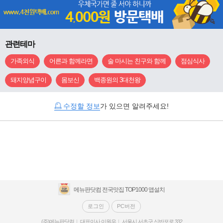
관련테마
가족외식
어른과 함께라면
술 마시는 친구와 함께
점심식사
돼지양념구이
몸보신
백종원의 3대천왕
수정할 정보
가 있으면 알려주세요!
메뉴판닷컴 전국맛집 TOP1000 앱설치
로그인
PC버전
(주)메뉴판닷컴
대표이사 이원우
서울시 서초구 신반포로 332