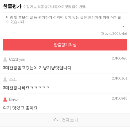
한줄평가
수정 가능, 최종 평가 내용으로 맛집 점수 반영.
(0 byte/200 byte)
한줄평가
작성
2016/04/26
6323hyun
3대천왕믿고갔는데 기냥기냥맛입니다.
2016/01/31
쪼꼬
3대천왕나빠요ㅋㅋㅋㅋㅋ
2015/09/18
kikiko
여기 맛있고 좋아요
10개 전체보기