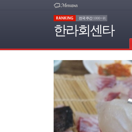
전국 주간
1000+위
한라회센타