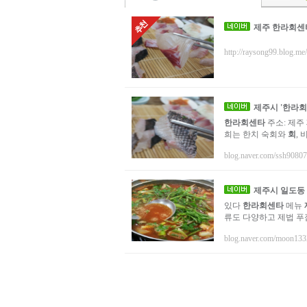
제주 한라회센타
http://raysong99.blog.me/
제주시
'
한라회
한라회센타
주소: 제주
희는 한치 숙회와
회
,
blog.naver.com/ssh90807
제주시
일도동 
있다
한라회센타
메뉴
류도 다양하고 제법 푸짐
blog.naver.com/moon133