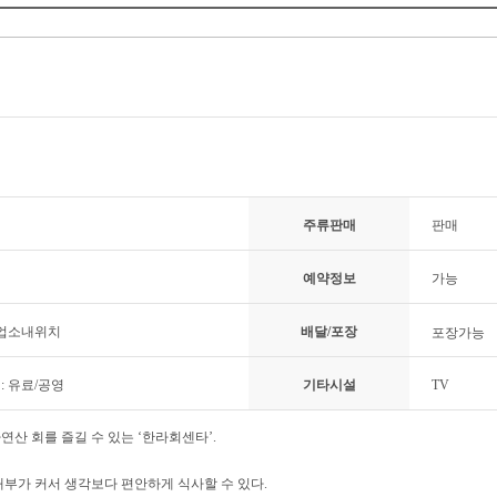
주류판매
판매
예약정보
가능
 업소내위치
배달/포장
포장가능
: 유료/공영
기타시설
TV
연산 회를 즐길 수 있는 ‘한라회센타’.
내부가 커서 생각보다 편안하게 식사할 수 있다.