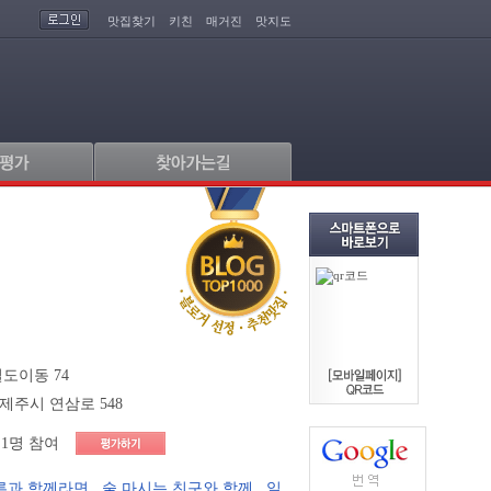
맛집찾기
키친
매거진
맛지도
도이동 74
제주시 연삼로 548
1명 참여
른과 함께라면
,
술 마시는 친구와 함께
,
일