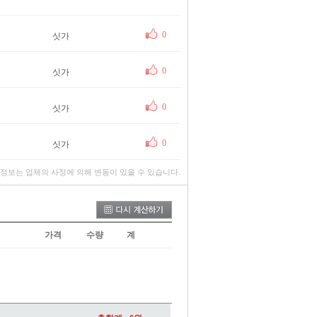
0
싯가
0
싯가
0
싯가
0
싯가
 정보는 업체의 사정에 의해 변동이 있을 수 있습니다.
가격
수량
계