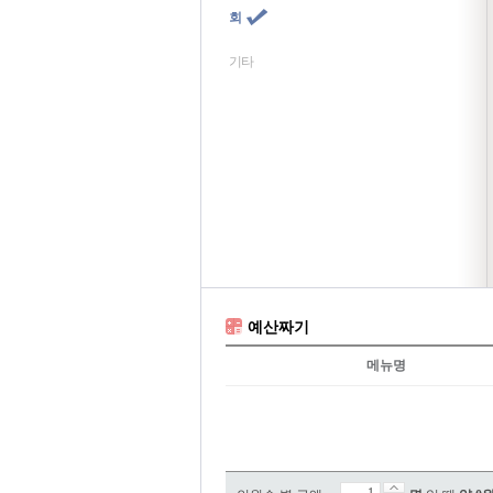
회
기타
예산짜기
메뉴명