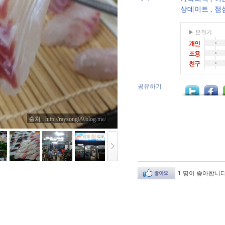
상데이트
,
점
▶ 분위기
개인
조용
친구
공유하기
출처 : http://raysong99.blog.me/
1
명이 좋아합니다