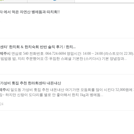
 에서 먹은 자연산 벵에돔과 따치회!!
센타
' 한치회 & 한치숙회 반반 솔직 후기 / 한치...
제주시
연삼로 540 전화번호: 064-724-6694 영업시간: 14:00 ~ 24:00 (라스트오더 22:30).
 비빔밥용 밥, 지리 주문했어요 ① 푸짐한 스페셜 기본찬 (스키다시) 기본 양념장과...
가성비 횟집 추천
한라회센타
내돈내산
제주시
일도동 가성비 횟집 추천 내돈내산 여기가면 모듬회를 많이 시킨다 52,000원에
~ 하지만 신랑이 도다리를 별로 안 좋아해서 한치 1kg과 벵에돔...
24