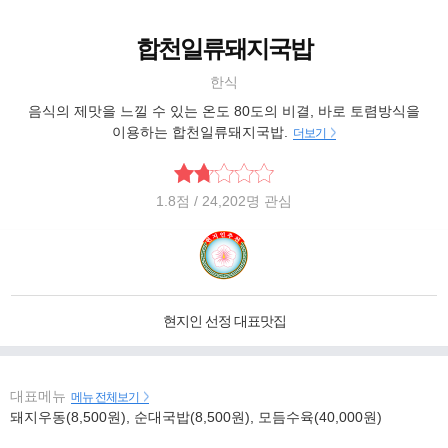
합천일류돼지국밥
한식
음식의 제맛을 느낄 수 있는 온도 80도의 비결, 바로 토렴방식을
이용하는 합천일류돼지국밥.
더보기
1.8
점
/ 24,202명 관심
현지인 선정 대표맛집
대표메뉴
메뉴 전체보기
돼지우동(8,500원), 순대국밥(8,500원), 모듬수육(40,000원)