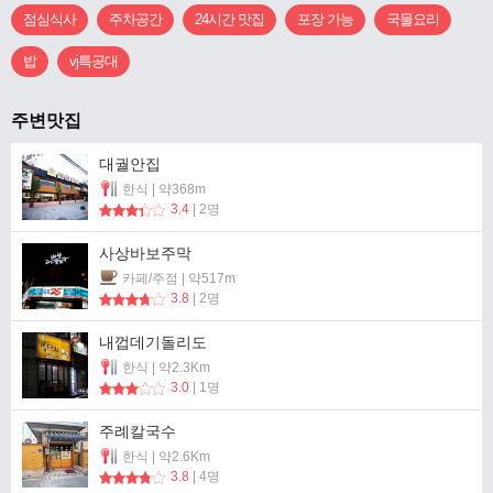
점심식사
주차공간
24시간 맛집
포장 가능
국물요리
밥
vj특공대
주변맛집
대궐안집
한식 | 약368m
3.4
| 2명
사상바보주막
카페/주점 | 약517m
3.8
| 2명
내껍데기돌리도
한식 | 약2.3Km
3.0
| 1명
주례칼국수
한식 | 약2.6Km
3.8
| 4명