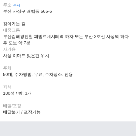
주소
복사
부산 사상구 괘법동 565-6
찾아가는 길
대중교통
부산김해경전철 괘법르네시떼역 하차 또는 부산 2호선 사상역 하차
후 도보 약 7분
자가용
사상 이마트 맞은편 위치.
주차
50대, 주차방법: 무료, 주차장소: 전용
좌석
180석 / 방: 3개
배달/포장
배달불가 / 포장가능