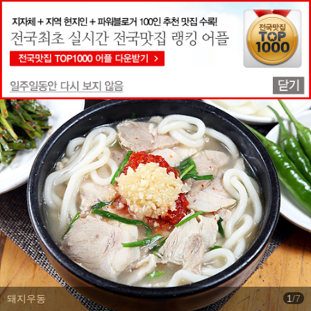
맛집상세정보
돼지우동
1
/
7