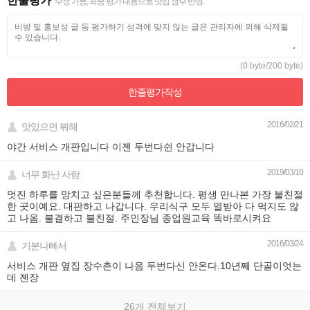
한줄평가
수정 가능, 최종 평가 내용으로 맛집 점수 반영.
(0 byte/200 byte)
한줄평가
작성
2016/02/21
맛있으면 뭐해
야간 서비스 개판입니다 이젠 두번다쉰 안갑니다
2019/03/10
너무 화난 사람
멋진 하루를 망치고 싶은분들께 추천합니다. 평생 만나본 가장 불친절
한 곳이예요. 대판하고 나갑니다. 우리식구 모두 열받아 다 먹지도 않
고 나옴. 불결하고 불친절. 주인장님 종업원교육 똑바로시켜요
2016/03/24
기분나빠서
서비스 개판 옆집 장수촌이 나음 두번다신 안온다.10년째 단골이엇는
데 젠장
26개 전체보기