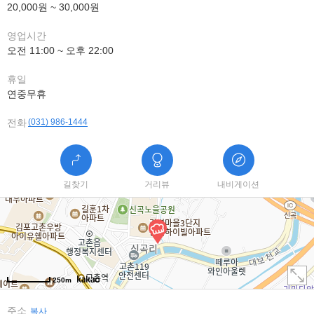
20,000원 ~ 30,000원
영업시간
오전 11:00 ~ 오후 22:00
휴일
연중무휴
전화
(031) 986-1444
길찾기
거리뷰
내비게이션
250m
주소
복사