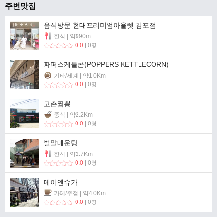
주변맛집
음식방문 현대프리미엄아울렛 김포점
한식 | 약990m
0.0
| 0명
파퍼스케틀콘(POPPERS KETTLECORN)
기타/세계 | 약1.0Km
0.0
| 0명
고촌짬뽕
중식 | 약2.2Km
0.0
| 0명
벌말매운탕
한식 | 약2.7Km
0.0
| 0명
메이앤슈가
카페/주점 | 약4.0Km
0.0
| 0명