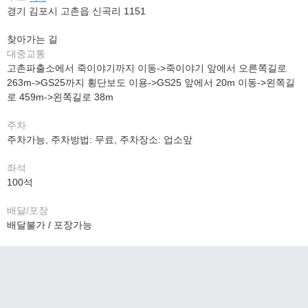
경기 김포시 고촌읍 신곡리 1151
찾아가는 길
대중교통
고촌파출소에서 죽이야기까지 이동->죽이야기 앞에서 오른쪽길로
263m->GS25까지 횡단보도 이용->GS25 앞에서 20m 이동->왼쪽길
로 459m->왼쪽길로 38m
주차
주차가능, 주차방법: 무료, 주차장소: 업소앞
좌석
100석
배달/포장
배달불가 / 포장가능