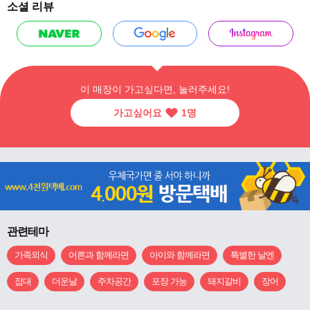
소셜 리뷰
이 매장이 가고싶다면, 눌러주세요!
가고싶어요
1
명
관련테마
가족외식
어른과 함께라면
아이와 함께라면
특별한 날엔
접대
더운날
주차공간
포장 가능
돼지갈비
장어