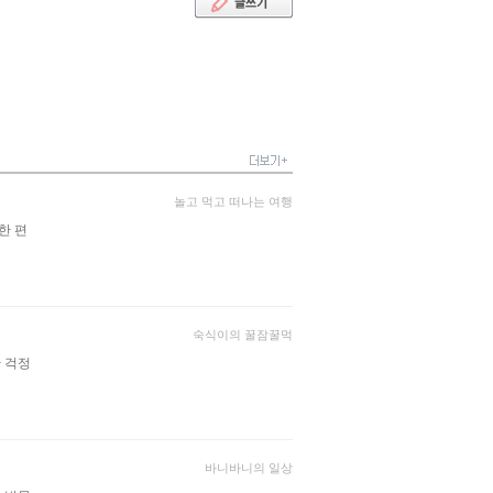
놀고 먹고 떠나는 여행
한 편
숙식이의 꿀잠꿀먹
 걱정
바니바니의 일상