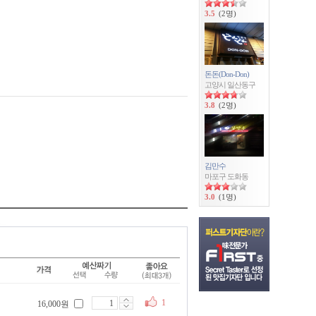
3.5
(2명)
돈돈(Don-Don)
고양시 일산동구
3.8
(2명)
김만수
마포구 도화동
3.0
(1명)
1
16,000원