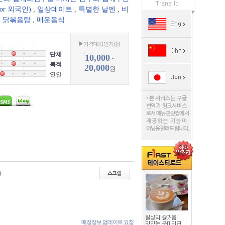
or 외국인)
,
일상데이트
,
특별한 날엔
,
비
,
닭볶음탕
,
매운음식
▶가격대 (1인기준)
단체
10,000
~
북적
20,000
원
연인
.
매장정보 업데이트 요청