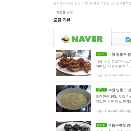
음식점에 대한 심한 비방, 욕설을 포함한 글, 광고홍보
전체글
0
건
수원
영통구
인
메뉴 구성 참고하세요
이에요. 세트메뉴가 21,
blog.naver.com/nolmeokg
수원
영통구
매
오랜만에
닭발
맛집 가
이었던 부분 정보 인계
blog.naver.com/puddingq
영통구
맛집 영