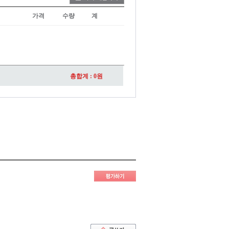
가격
수량
계
총합계 :
0
원