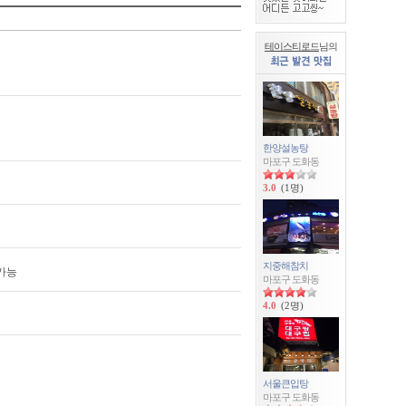
테이스티로드
님의
한양설농탕
마포구 도화동
3.0
(1명)
지중해참치
가능
마포구 도화동
4.0
(2명)
서울큰입탕
마포구 도화동