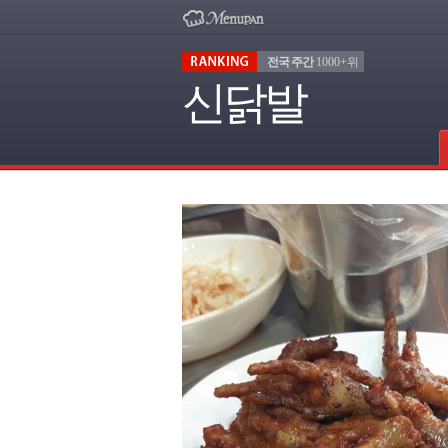
전국 주간
1000+위
신닭발