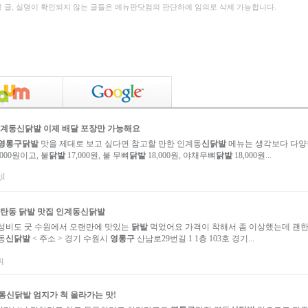
성 글, 실명이 확인되지 않는 글들은 메뉴판닷컴의 판단하에 임의로 삭제 가능합니다.
계동
신닭발
이제 배달 포장만 가능해요
영통구
닭발
맛을 제대로 보고 싶다면 참고할 만한 인계동
신닭발
메뉴는 생각보다 다양
000원이고, 불
닭발
17,000원, 불 무뼈
닭발
18,000원, 야채무뼈
닭발
18,000원...
il
탄동
닭발
맛집 인계동
신닭발
성비도 굿 수원에서 오랜만에 맛있는
닭발
먹었어요 가격이 착해서 좀 이상했는데 괜한
동
신닭발
< 주소 > 경기 수원시
영통구
산남로29번길 1 1층 103호 경기...
q
통
신닭발
엄지가 척 올라가는 맛!