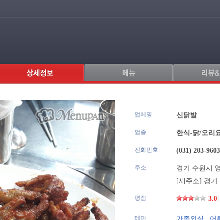
업체명
.
신닭발
업종
한식-닭/오리
전화번호
(031) 203-9603
주소
경기 수원시 영
[새주소] 경기
평점
3.0
|
테마
가족외식
,
어