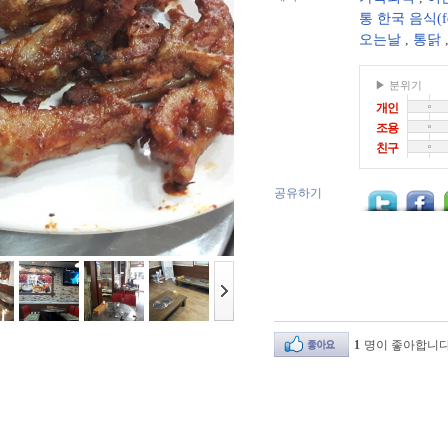
통 한국 음식(f
오는날
,
통닭
▶ 분위기
개인
조용
친구
공유하기
1
명이 좋아합니다