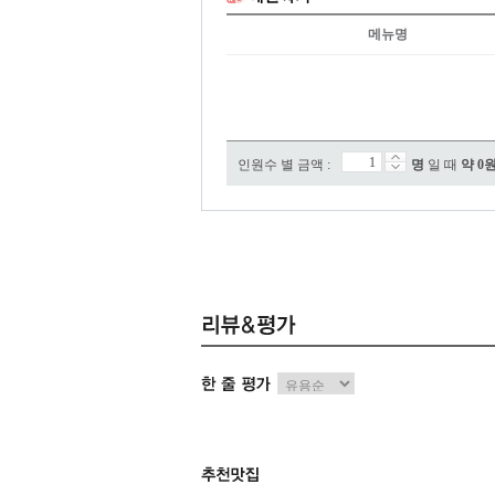
메뉴명
인원수 별 금액 :
명
일 때
약
0