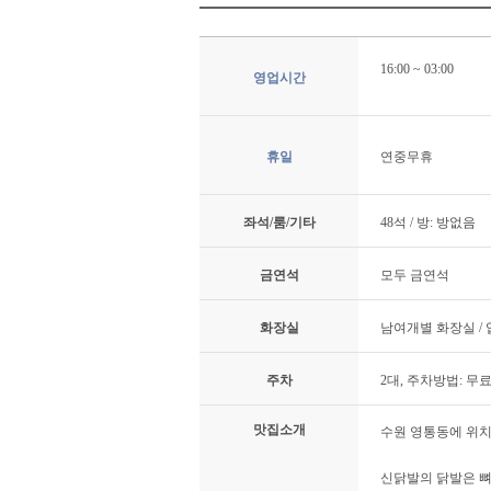
16:00 ~ 03:00
영업시간
휴일
연중무휴
좌석/룸/기타
48석 / 방: 방없음
금연석
모두 금연석
화장실
남여개별 화장실 /
주차
2대, 주차방법: 무
맛집소개
수원 영통동에 위치
신닭발의 닭발은 뼈