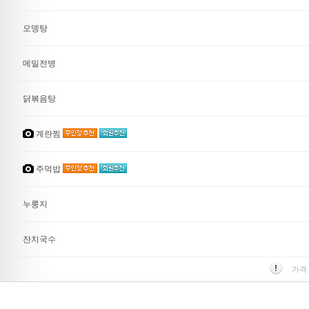
오뎅탕
메밀전병
닭볶음탕
계란찜
주먹밥
누룽지
잔치국수
가격