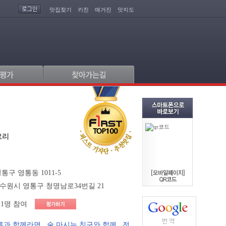
맛집찾기
키친
매거진
맛지도
요리
통구 영통동 1011-5
 수원시 영통구 청명남로34번길 21
1명 참여
른과 함께라면
,
술 마시는 친구와 함께
,
전