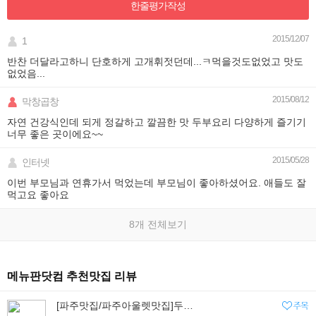
한줄평가
작성
2015/12/07
1
반찬 더달라고하니 단호하게 고개휘젓던데...ㅋ먹을것도없었고 맛도
없었음...
2015/08/12
막창곱창
자연 건강식인데 되게 정갈하고 깔끔한 맛 두부요리 다양하게 즐기기
너무 좋은 곳이에요~~
2015/05/28
인터넷
이번 부모님과 연휴가서 먹었는데 부모님이 좋아하셨어요. 애들도 잘
먹고요 좋아요
8개 전체보기
메뉴판닷컴 추천맛집 리뷰
[파주맛집/파주아울렛맛집]두부요리와 장어로 몸보신 <콩스콩스>