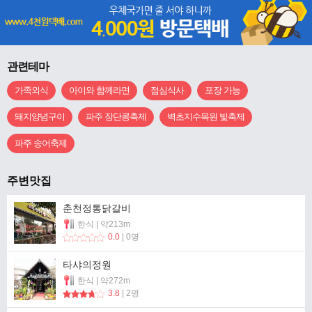
관련테마
가족외식
아이와 함께라면
점심식사
포장 가능
돼지양념구이
파주 장단콩축제
벽초지수목원 빛축제
파주 송어축제
주변맛집
춘천정통닭갈비
한식 | 약213m
0.0
| 0명
타샤의정원
한식 | 약272m
3.8
| 2명