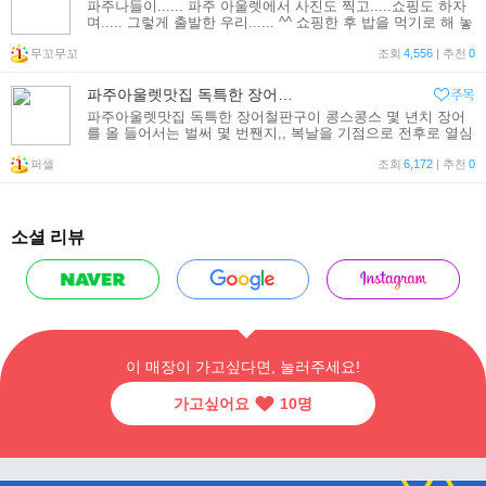
파주나들이...... 파주 아울렛에서 사진도 찍고.....쇼핑도 하자
며..... 그렇게 출발한 우리...... ^^ 쇼핑한 후 밥을 먹기로 해 놓
구선.... 가는 내내.....쇼핑 이야기보다........먹는 이야기만......
무꼬무꼬
ㅎㅎㅎㅎㅎㅎ 역시나 우린 맛집 블로그....
조회
4,556
| 추천
0
파주아울렛맛집 독특한 장어철판구이 콩스콩스
파주아울렛맛집 독특한 장어철판구이 콩스콩스 몇 년치 장어
를 올 들어서는 벌써 몇 번짼지,, 복날을 기점으로 전후로 열심
히 복달임으로 먹고 있는 장어로 이번에 소개할 곳은 파주아울
퍼셀
렛맛집 콩스콩스 입니다 아무래도 말복까지는
조회
6,172
| 추천
0
소셜 리뷰
이 매장이 가고싶다면, 눌러주세요!
가고싶어요
10
명