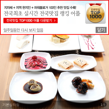
맛집상세정보
기본상차림
1
/
8