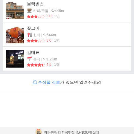
블랙빈스
카페/주점 | 약446m
3.0
| 1명
꼿그이
한식 | 약644m
3.0
| 1명
김대표
분식 | 약1.2Km
4.5
| 1명
수정할 정보
가 있으면 알려주세요!
메뉴판닷컴 전국맛집 TOP1000 앱설치