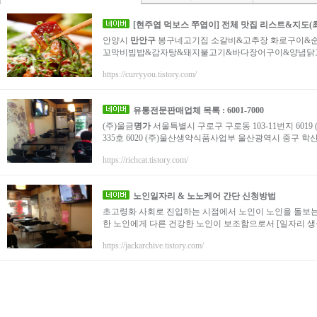
[현주엽 먹보스 쭈엽이] 전체 맛집 리스트&지도(
안양시
만안구
봉구네고기집 소갈비&고추장 화로구이&순메
꼬막비빔밥&감자탕&돼지불고기&바다장어구이&양념닭
https://curryyou.tistory.com/
유통전문판매업체 목록 : 6001-7000
(주)울금
명가
서울특별시 구로구 구로동 103-11번지 6019 
335호 6020 (주)울산생약식품사업부 울산광역시 중구 학산동 6
https://richcat.tistory.com/
노인일자리 & 노노케어 간단 신청방법
초고령화 사회로 진입하는 시점에서 노인이 노인을 돌보는
한 노인에게 다른 건강한 노인이 보조함으로서 [일자리 생성 
https://jackarchive.tistory.com/