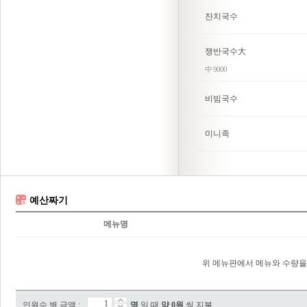
잔치국수
쟁반국수大
中 9000
비빔국수
미니족
예산짜기
메뉴명
위 메뉴판에서 메뉴와 수량을
인원수 별 금액 :
명
일 때
약
0
원
씩 지불