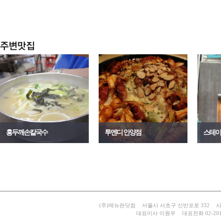
홍두깨손칼국수
투엔디 안양점
스테이
(주)메뉴판닷컴
서울시 서초구 신반포로 332
사
대표이사 이원우
대표전화 02-201