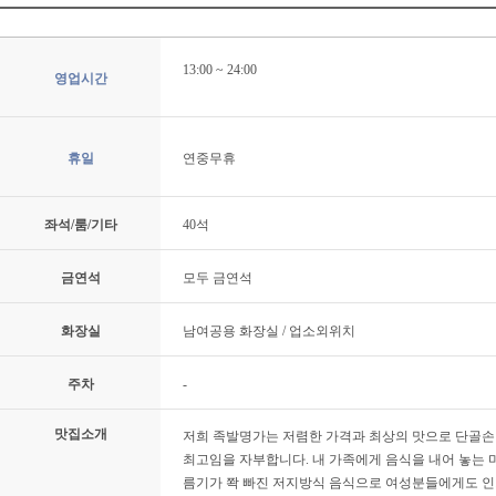
13:00 ~ 24:00
영업시간
휴일
연중무휴
좌석/룸/기타
40석
금연석
모두 금연석
화장실
남여공용 화장실 / 업소외위치
주차
-
맛집소개
저희 족발명가는 저렴한 가격과 최상의 맛으로 단골손
최고임을 자부합니다. 내 가족에게 음식을 내어 놓는 
름기가 쫙 빠진 저지방식 음식으로 여성분들에게도 인