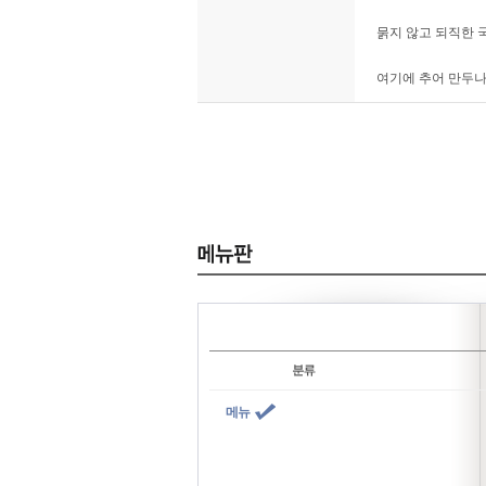
묽지 않고 되직한 
여기에 추어 만두나
메뉴