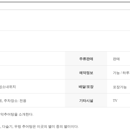
주류판매
판매
예약정보
가능 / 하
 업소내위치
배달/포장
포장가능
료, 주차장소: 전용
기타시설
TV
설악추어탕을 소개한다.
, 다슬기, 우렁 추어탕은 이곳의 별미 중의 별미이다.