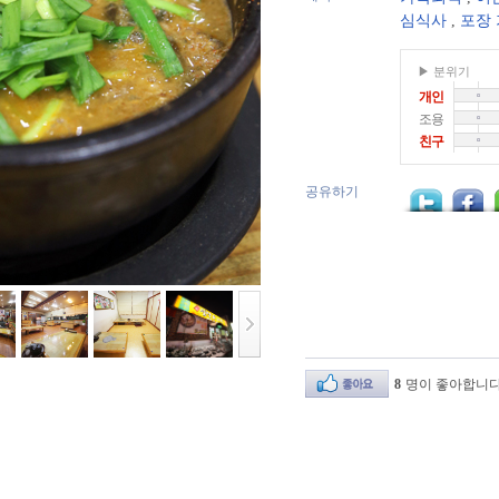
심식사
,
포장
▶ 분위기
개인
조용
친구
공유하기
8
명이 좋아합니다