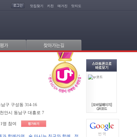
맛집찾기
키친
매거진
맛지도
남구 구성동 314-16
 천안시 동남구 대흥로 7
1명 참여
른과 함께라면
,
술 마시는 친구와 함께
,
점