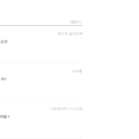
밤이의 솔직리뷰
조용했
리뷰툰
오후8
기묘한버터 ? 1시간전
어탕
#