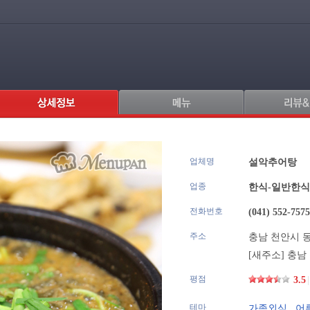
업체명
.
설악추어탕
업종
한식-일반한식
전화번호
(041) 552-7575
주소
충남 천안시 동
[새주소]
충남
평점
3.5
|
테마
가족외식
,
어