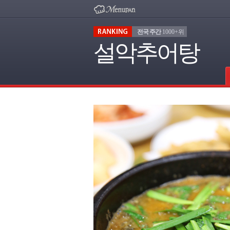
전국 주간
1000+위
설악추어탕