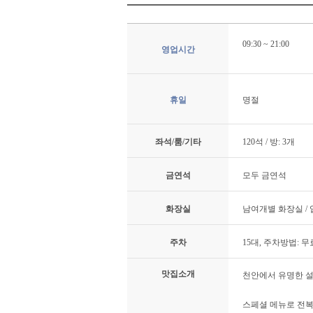
09:30 ~ 21:00
영업시간
휴일
명절
좌석/룸/기타
120석 / 방: 3개
금연석
모두 금연석
화장실
남여개별 화장실 /
주차
15대, 주차방법: 무
맛집소개
천안에서 유명한 
스페셜 메뉴로 전복