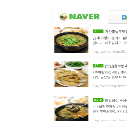
천안
동남구
맛
급
추어탕
이 땡겨서
설
답니다. 배추김치가 맛
blog.naver.com/bami202
[맛집]청수동
#
추어탕
맛집 #천안
추
시반 일요일 휴무 tel.
blog.naver.com/tyubatyu
천안점심 구
ㅠ #
설악추어탕
#천안
천안
추어탕
맛집 #천안
blog.naver.com/seulbane