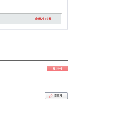
총합계 :
0
원