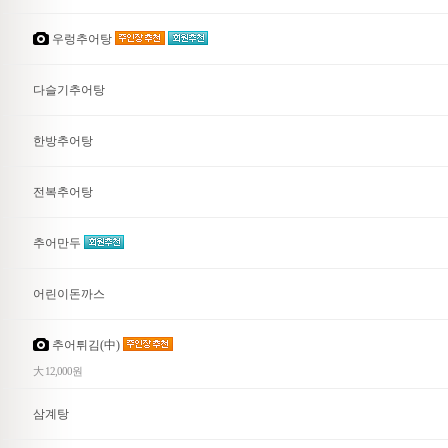
우렁추어탕
다슬기추어탕
한방추어탕
전복추어탕
추어만두
어린이돈까스
추어튀김(中)
大 12,000원
삼계탕