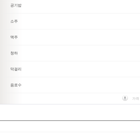
공기밥
소주
맥주
청하
막걸리
음료수
가격