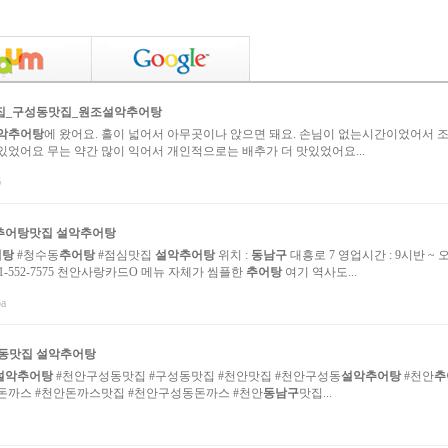
집_구성동맛집_원조
설악추어탕
악추어탕
에 왔어요. 홀이 넓어서 아무곳이나 앉으면 돼요. 손님이 없는시간이었어서 
있었어요 무는 약간 많이 익어서 개인적으로는 배추가 더 맛있었어요...
6
추어탕
맛집
설악추어탕
어탕
#청수동
추어탕
#점심맛집
설악추어탕
위치 :
동남구
대흥로 7 영업시간 : 9시반 ~ 
041-552-7575 천안사랑카드O 메뉴 자체가 씸플한
추어탕
여기 역사도...
ba
성동맛집
설악추어탕
설악추어탕
#천안구성동맛집 #구성동맛집 #천안맛집 #천안구성동
설악추어탕
#천안
추
돈까스 #천안돈까스맛집 #천안구성동돈까스 #천안
동남구
맛집...