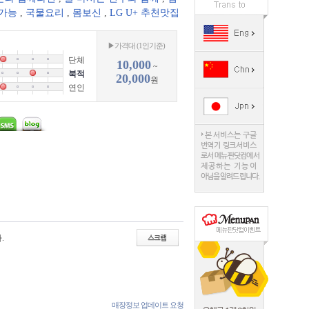
 가능
,
국물요리
,
몸보신
,
LG U+ 추천맛집
▶가격대 (1인기준)
단체
10,000
~
북적
20,000
원
연인
.
매장정보 업데이트 요청