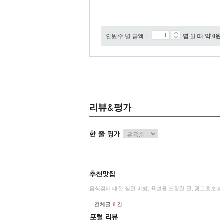
인원수 별 금액 :
명
일 때
약
0
음식점에 대한 심한 비방, 욕설을 포함한 글, 광고홍보
전체글
0
건