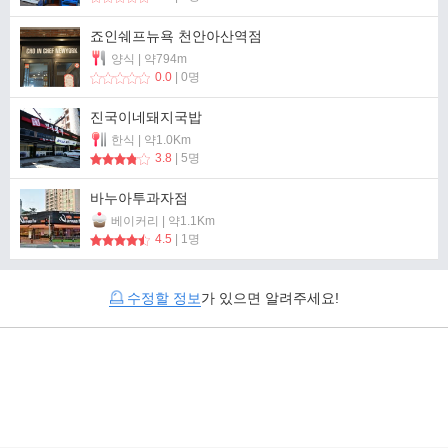
죠인쉐프뉴욕 천안아산역점
양식 | 약794m
0.0
| 0명
진국이네돼지국밥
한식 | 약1.0Km
3.8
| 5명
바누아투과자점
베이커리 | 약1.1Km
4.5
| 1명
수정할 정보
가 있으면 알려주세요!