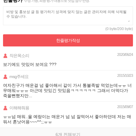
한줄평가
수정 가능, 최종 평가 내용으로 맛집 점수 반영.
(0 byte/200 byte)
한줄평가
작성
2020/06/24
작은목소리
보기에도 맛있어 보여요 ???
2015/10/23
msg주세요
여자친구가 매운걸 넘 좋아해서 같이 가서 통불족발 먹었는데ㅠㅠ 너
무매워ㅠㅠㅠ 아근데 맛있긴 맛있음ㅋㅋㅋㅋㅋㅋ 그래서 더먹다가
죽을뻔했지만...
2015/09/07
이해해줘용
ㅠㅠ넘 매워..울 예랑이는 매운거 넘 넘 잘먹어서 좋아하던데 저는 매
워서 혼낫어용~~~^^;;ㅠㅠ
6개 전체보기