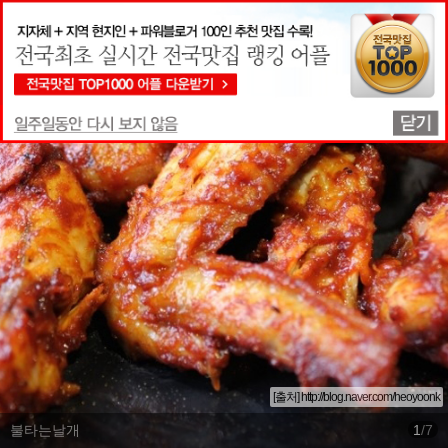
맛집상세정보
[출처] http://blog.naver.com/heoyoonk
불타는날개
1
/
7