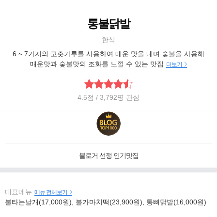
통불닭발
한식
6 ~ 7가지의 고춧가루를 사용하여 매운 맛을 내며 숯불을 사용해
매운맛과 숯불맛의 조화를 느낄 수 있는 맛집
더보기
4.5
점
/ 3,792명 관심
블로거 선정 인기맛집
대표메뉴
메뉴 전체보기
불타는날개(17,000원), 불가마치떡(23,900원), 통뼈닭발(16,000원)