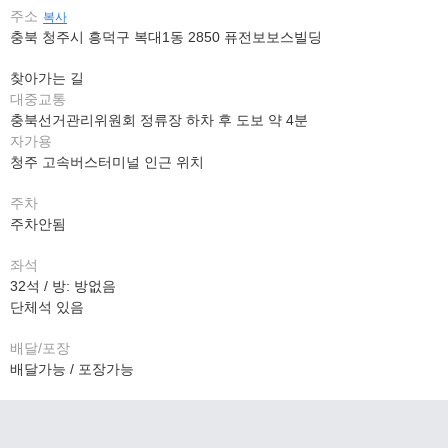
주소
복사
충북 청주시 흥덕구 복대1동 2850 퓨전보보스빌딩
찾아가는 길
대중교통
충북선거관리위원회 정류장 하차 후 도보 약 4분
자가용
청주 고속버스터미널 인근 위치
주차
주차안됨
좌석
32석 / 방: 방없음
단체석 있음
배달/포장
배달가능 / 포장가능