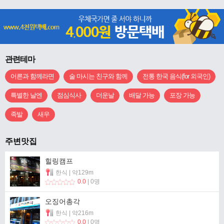
관련테마
어른과 함께라면
술 마시는 친구와 함께
전통 한국 음식(for 외국인)
특별한 날엔
점심식사
더운날
배달 가능
포장 가능
족발
새우
주변맛집
힐링캠프
한식 | 약129m
0.0
| 0명
오징어총각
한식 | 약216m
0.0
| 0명