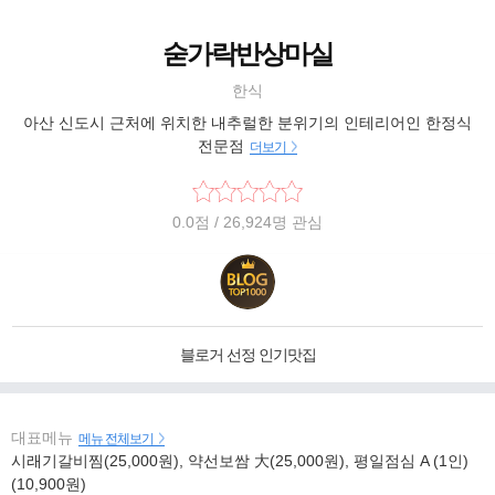
숟가락반상마실
한식
아산 신도시 근처에 위치한 내추럴한 분위기의 인테리어인 한정식
전문점
더보기
0.0
점
/ 26,924명 관심
블로거 선정 인기맛집
대표메뉴
메뉴 전체보기
시래기갈비찜(25,000원), 약선보쌈 大(25,000원), 평일점심 A (1인)
(10,900원)