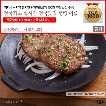
맛집상세정보
[출처] http://blog.naver.com/lka0125
마실떡갈비 大
1
/
7