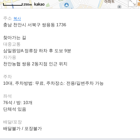
250m
주소
복사
충남 천안시 서북구 쌍용동 1736
찾아가는 길
대중교통
삼일원양A 정류장 하차 후 도보 9분
자가용
천안농협 쌍용 2동지점 인근 위치
주차
10대, 주차방법: 무료, 주차장소: 전용/길변주차 가능
좌석
76석 / 방: 10개
단체석 있음
배달/포장
배달불가 / 포장불가