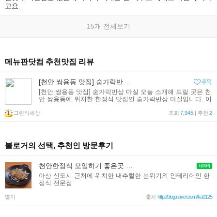
고요.
15개 전체보기
메뉴판닷컴 추천맛집 리뷰
[천안 쌍용동 맛집] 숟가락반상 마실
[천안 쌍용동 맛집] 숟가락반상 마실 오늘 소개해 드릴 곳은 천
안 쌍용동에 위치한 한정식 맛집인 숟가락반상 마실입니다. 이
미 많은 분들이 알고 있는 곳이기도 한 곳이지요 평일 저녁시
그린티세상
간에 갔는데 넓은 가게에는 많은 손님들이 있었답니다. 역시
조회
7,945
| 추천
2
블로거의 선택, 추천인 방문후기
천안한정식 모임하기 좋은곳 마실
아산 신도시 근처에 위치한 내추럴한 분위기의 인테리어인 한
정식 전문점
별이
출처
http://blog.naver.com/lka0125