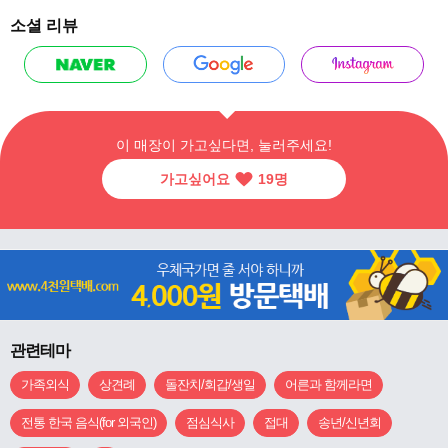
소셜 리뷰
이 매장이 가고싶다면, 눌러주세요!
가고싶어요
19
명
관련테마
가족외식
상견례
돌잔치/회갑/생일
어른과 함께라면
전통 한국 음식(for 외국인)
점심식사
접대
송년/신년회