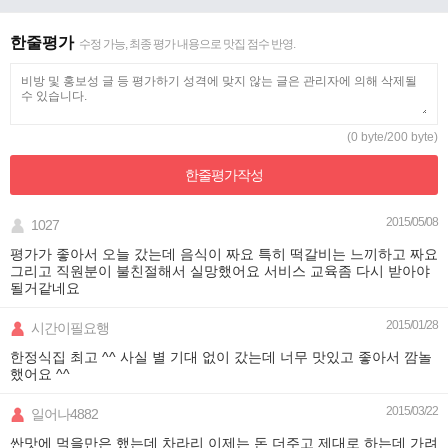
한줄평가
수정 가능, 최종 평가 내용으로 맛집 점수 반영.
(0 byte/200 byte)
한줄평가
작성
2015/05/08
1027
평가가 좋아서 오늘 갔는데 음식이 짜요 특히 떡갈비는 느끼하고 짜요
그리고 직원분이 불친절해서 실망했어요 서비스 교육좀 다시 받아야
될거같네요
2015/01/28
시간이필요행
한정식집 최고 ^^ 사실 별 기대 없이 갔는데 너무 맛있고 좋아서 깜놀
했어요 ^^
2015/03/22
일어나4882
싼맛에 먹을만은 했는데 차라리 이제는 돈 더주고 제대로 하는데 가려