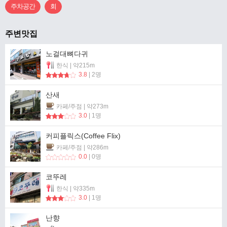
주차공간
회
주변맛집
노걸대뼈다귀
한식 | 약215m
3.8
| 2명
산새
카페/주점 | 약273m
3.0
| 1명
커피플릭스(Coffee Flix)
카페/주점 | 약286m
0.0
| 0명
코뚜레
한식 | 약335m
3.0
| 1명
난향