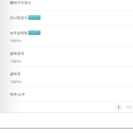
황태구이정식
만나한정식
녹두삼계탕
여름메뉴
굴해장국
겨울메뉴
굴떡국
겨울메뉴
맥주/소주
가격