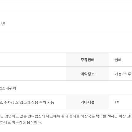
7:00
주류판매
판매
예약정보
가능 / 하
 업소내위치
무료, 주차장소: 업소앞/전용 주차 가능
기타시설
TV
동안 영업하고 있는 만나밥집의 대표메뉴 황태 콩나물 해장국은 복어를 20시간 이상 고
 하나로 어우러진 음식이다.