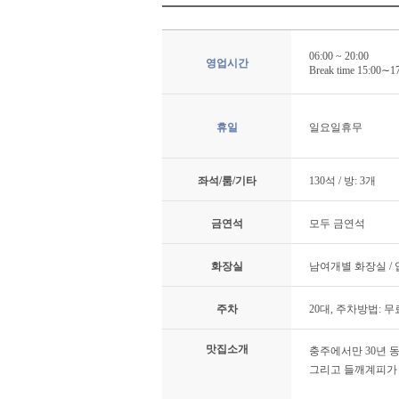
06:00 ~ 20:00
영업시간
Break time 15:00∼1
휴일
일요일휴무
좌석/룸/기타
130석 / 방: 3개
금연석
모두 금연석
화장실
남여개별 화장실 /
주차
20대, 주차방법: 
맛집소개
충주에서만 30년 
그리고 들깨계피가