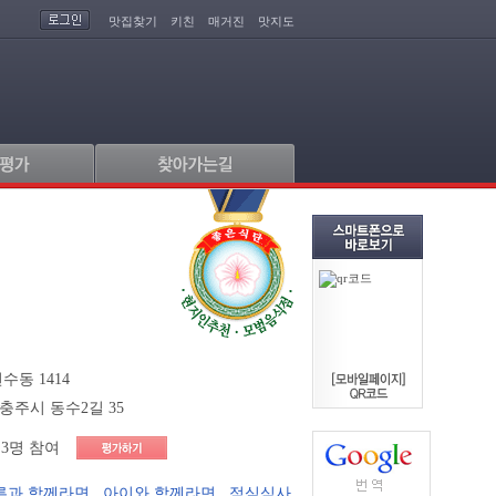
맛집찾기
키친
매거진
맛지도
수동 1414
충주시 동수2길 35
3명 참여
른과 함께라면
,
아이와 함께라면
,
점심식사