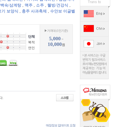
백숙/삼계탕
,
맥주
,
소주
,
웰빙/건강식
,
고기 보양식
,
충주 사과축제
,
수안보 이글벨
▶가격대 (1인기준)
단체
5,000
~
북적
10,000
원
연인
다.
매장정보 업데이트 요청