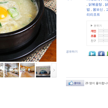
,
닭볶음탕
,
닭
밥
,
몸보신
,
리리조트
▶ 분위기
개인
조용
친구
공유하기
23
명이 좋아합니