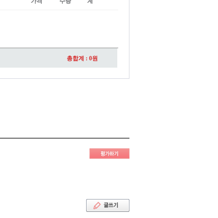
가격
수량
계
총합계 :
0
원