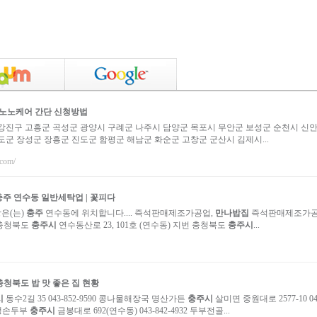
 노노케어 간단 신청방법
강진구 고흥군 곡성군 광양시 구례군 나주시 담양군 목포시 무안군 보성군 순천시 신안
도군 장성군 장흥군 진도군 함평군 해남군 화순군 고창군 군산시 김제시...
.com/
충주
연수동 일반세탁업 | 꽃피다
은(는)
충주
연수동에 위치합니다.... 즉석판매제조가공업,
만나밥집
즉석판매제조가공
m 충청북도
충주시
연수동산로 23, 101호 (연수동) 지번 충청북도
충주시
...
충청북도 밥 맛 좋은 집 현황
시
동수2길 35 043-852-9590 콩나물해장국 명산가든
충주시
살미면 중원대로 2577-10 04
생생손두부
충주시
금봉대로 692(연수동) 043-842-4932 두부전골...