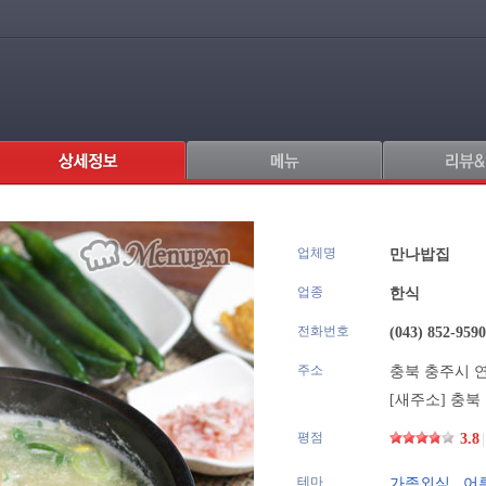
업체명
.
만나밥집
업종
한식
전화번호
(043) 852-9590
주소
충북 충주시 연
[새주소]
충북 
평점
3.8
|
테마
가족외식
,
어