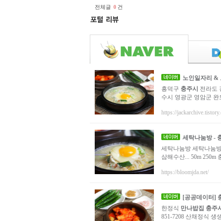
전체글
0
건
노인일자리 &
흥덕구
충주시
전라도 
수시 영광군 영암군 완
https://jackarchive.tistory
세탁나눔방 -
세탁나눔방 세탁나눔방
삼해수산... 50m 250
https://bloomjda.net/
[공공데이터] 
한정식
만나밥집
충주
851-7208 산채정식 