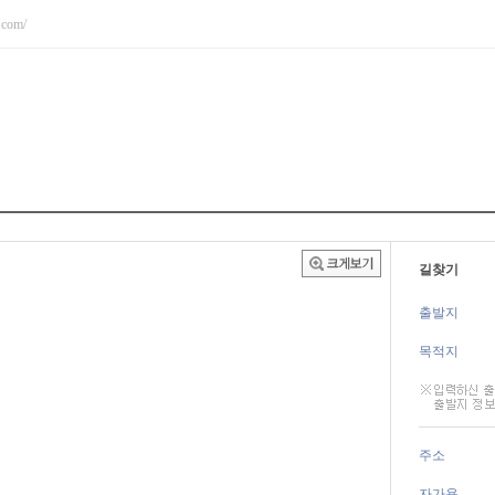
y.com/
길찾기
출발지
목적지
주소
자가용