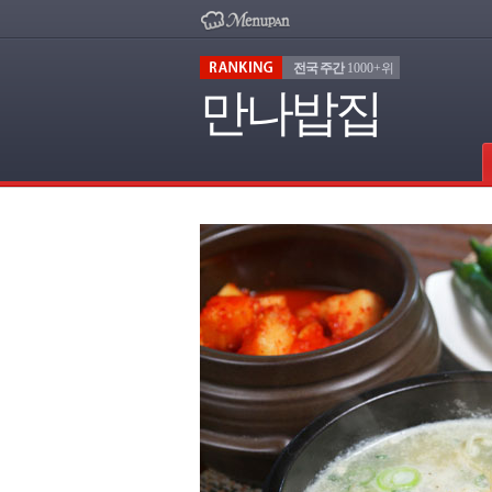
전국 주간
1000+위
만나밥집