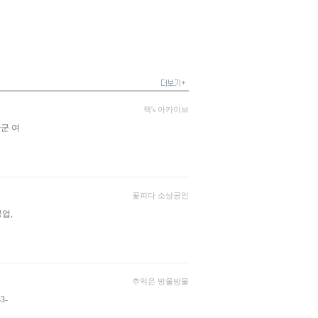
잭's 아카이브
군 여
꽃피다 소상공인
업,
추억은 방울방울
3-