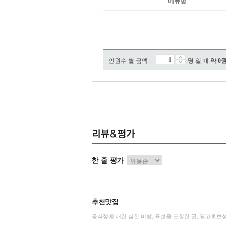
메뉴명
인원수 별 금액 :
명
일 때
약
0
음식점에 대한 심한 비방, 욕설을 포함한 글, 광고홍보