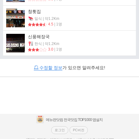
창횟집
일식 | 약1.2Km
4.5
| 1명
신풍해장국
한식 | 약1.2Km
3.0
| 1명
수정할 정보
가 있으면 알려주세요!
메뉴판닷컴 전국맛집 TOP1000 앱설치
로그인
PC버전