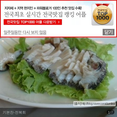
맛집상세정보
[출처] http://blog.naver.com/dombo/
기본찬-전복회
1
/
7