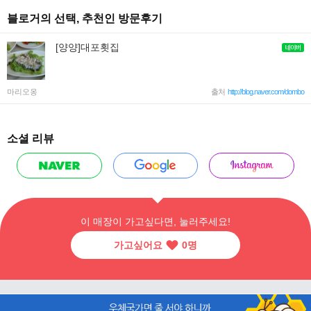
블로거의 선택, 추천인 방문후기
[양양]대포횟집
마리오옹
출처
http://blog.naver.com/dombo
소셜 리뷰
이 매장이 가고싶다면, 눌러주세요!
가고싶어요
0
명