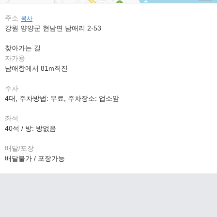
주소
복사
강원 양양군 현남면 남애리 2-53
찾아가는 길
자가용
남애항에서 81m직진
주차
4대, 주차방법: 무료, 주차장소: 업소앞
좌석
40석 / 방: 방없음
배달/포장
배달불가 / 포장가능