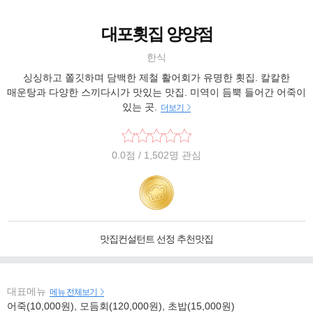
대포횟집 양양점
한식
싱싱하고 쫄깃하며 담백한 제철 활어회가 유명한 횟집. 칼칼한
매운탕과 다양한 스끼다시가 맛있는 맛집. 미역이 듬뿍 들어간 어죽이
있는 곳.
더보기
0.0
점
/ 1,502명 관심
맛집컨설턴트 선정 추천맛집
대표메뉴
메뉴 전체보기
어죽(10,000원), 모듬회(120,000원), 초밥(15,000원)