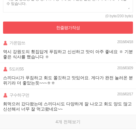
(0 byte/200 byte)
한줄평가
작성
2016/04/18
가온맘쓰
역시 강원도의 횟집답게 푸짐하고 신선하고 맛이 아주 좋네요 ㅎ 기분
좋은 식사를 했습니다 ㅎ
2016/03/29
5도리55
스끼다시가 푸짐하고 회도 쫄깃하고 맛있어요. 게다가 완전 놀러온 분
위기라 더 좋았는듯~~~ㅎㅎ
2016/02/17
구수하구먼
회먹으러 갔다왔는데 스끼다시도 다양하게 잘 나오고 회도 양도 많고
신선해서 너무 잘 먹고왔네요~~
4개 전체보기