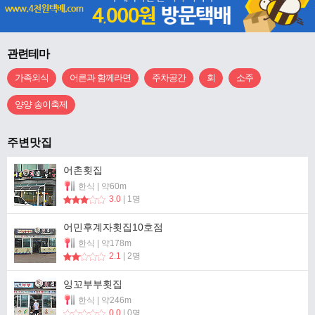
관련테마
가족외식
어른과 함께라면
주차공간
회
소주
양양 송이축제
주변맛집
어촌횟집
한식 | 약60m
3.0
| 1명
어민후계자횟집10호점
한식 | 약178m
2.1
| 2명
잉꼬부부횟집
한식 | 약246m
0.0
| 0명