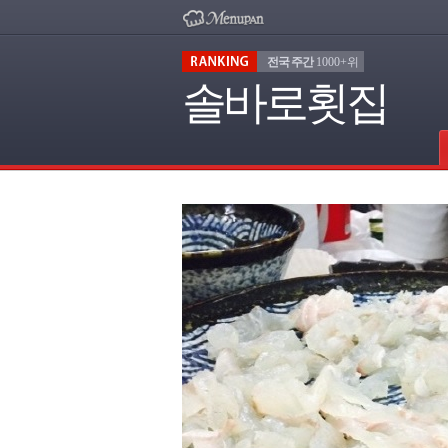
전국 주간
1000+위
솔바로횟집