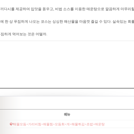
끼다시를 제공하여 입맛을 돋우고, 비법 소스를 이용한 매운탕으로 깔끔하게 마무리할 
에 한 상 푸짐하게 나오는 코스는 싱싱한 해산물을 마음껏 즐길 수 있다. 실속있는 회를
짐하게 먹어보는 것은 어떨까.
해물모듬+가리비찜+해물찜+모듬회+게+해물튀김+초밥+매운탕