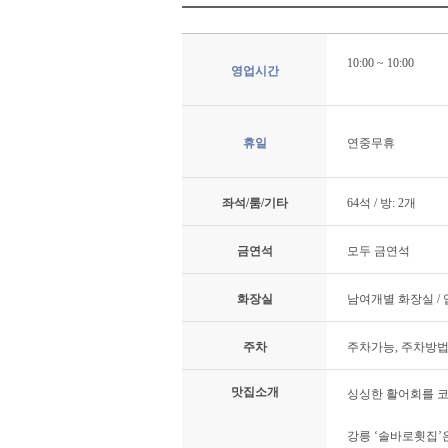
10:00 ~ 10:00
영업시간
휴일
연중무휴
좌석/룸/기타
64석 / 방: 2개
금연석
모두 금연석
화장실
남여개별 화장실 /
주차
주차가능, 주차방법:
맛집소개
싱싱한 활어회를 코
강릉 ‘솔바로횟집’