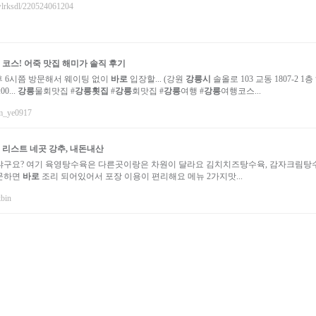
uwlrksdl/220524061204
 코스! 어죽 맛집 해미가 솔직 후기
후 6시쯤 방문해서 웨이팅 없이
바로
입장할... (강원
강릉시
솔올로 103 교동 1807-2 1
00...
강릉
물회맛집 #
강릉
횟집
#
강릉
회맛집 #
강릉
여행 #
강릉
여행코스...
im_ye0917
 리스트 네곳 강추, 내돈내산
냐구요? 여기 육영탕수육은 다른곳이랑은 차원이 달라요 김치치즈탕수육, 감자크림탕
 방문하면
바로
조리 되어있어서 포장 이용이 편리해요 메뉴 2가지맛...
kbin