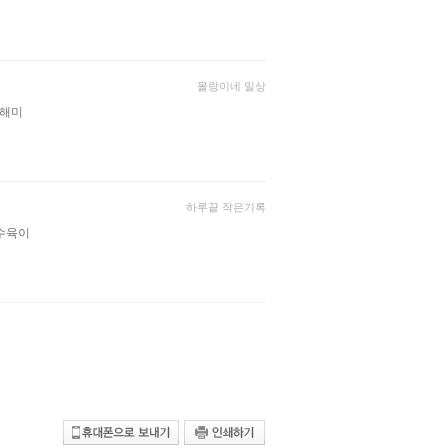
몰랑이네 일상
층 해미
하루끝 작은기록
수육이