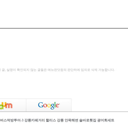
성 글, 실명이 확인되지 않는 글들은 메뉴판닷컴의 판단하에 임의로 삭제 가능합니다.
 버스먹방투어-3 강릉카페거리 할리스 강릉 안목해변 솔바로횟집 광어회세트