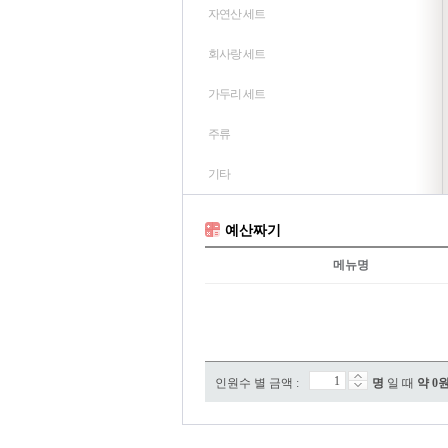
자연산 세트
회사랑 세트
가두리 세트
주류
기타
예산짜기
메뉴명
인원수 별 금액 :
명
일 때
약
0