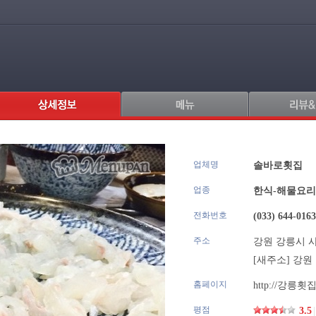
업체명
.
솔바로횟집
업종
한식-해물요리
전화번호
(033) 644-0163
주소
강원 강릉시 사
[새주소]
강원 
홈페이지
http://강릉횟집
평점
3.5
|