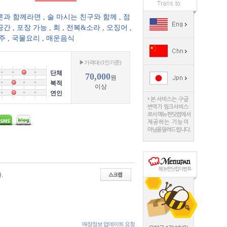
른과 함께라면
,
술 마시는 친구와 함께
,
점
공간
,
포장 가능
,
회
,
전복&소라
,
오징어
,
주
,
국물요리
,
매운음식
▶가격대 (1인기준)
단체
70,000
원
북적
이상
연인
.
매장정보 업데이트 요청