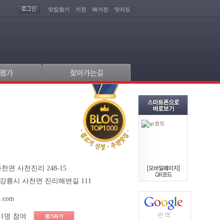
맛집찾기
키친
매거진
맛지도
천면 사천진리 248-15
강릉시 사천면 진리해변길 111
.com
1명 참여