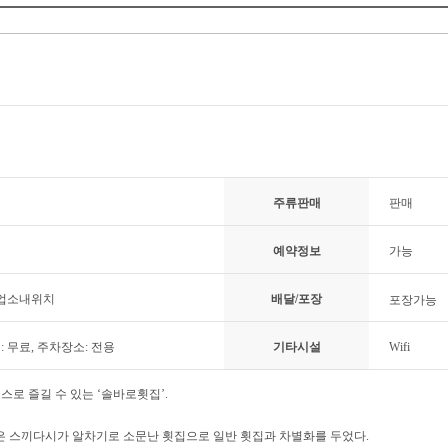
주류판매
판매
예약정보
가능
 업소내위치
배달/포장
포장가능
 무료, 주차장소: 전용
기타시설
Wifi
스로 즐길 수 있는 ‘솔바로횟집’.
은 스끼다시가 알차기로 소문난 횟집으로 일반 횟집과 차별화를 두었다.