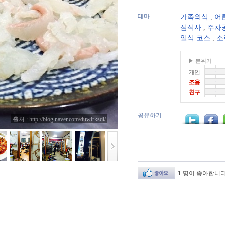
테마
가족외식
,
어
심식사
,
주차
일식 코스
,
소
▶ 분위기
개인
조용
친구
공유하기
출처 : http://blog.naver.com/duwlrksdl/
1
명이 좋아합니다