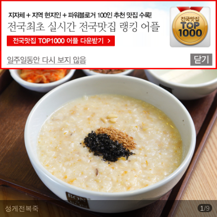
맛집상세정보
성게전복죽
1
/
9