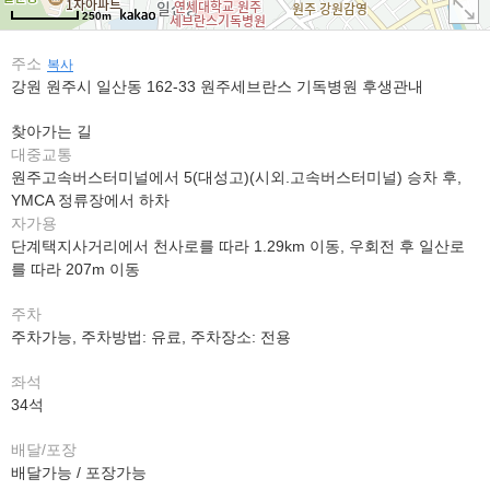
250m
주소
복사
강원 원주시 일산동 162-33 원주세브란스 기독병원 후생관내
찾아가는 길
대중교통
원주고속버스터미널에서 5(대성고)(시외.고속버스터미널) 승차 후,
YMCA 정류장에서 하차
자가용
단계택지사거리에서 천사로를 따라 1.29km 이동, 우회전 후 일산로
를 따라 207m 이동
주차
주차가능, 주차방법: 유료, 주차장소: 전용
좌석
34석
배달/포장
배달가능 / 포장가능