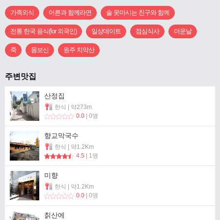
가족외식
어른과 함께라면
술 못마시는 친구와 함께
전통 한국 음식(for 외국인)
일상데이트
점심식사
더운날
죽
몸보신
원주 치악산
주변맛집
산정집
한식 | 약273m
0.0
| 0명
향교막국수
한식 | 약1.2Km
4.5
| 1명
미향
한식 | 약1.2Km
0.0
| 0명
칡산에