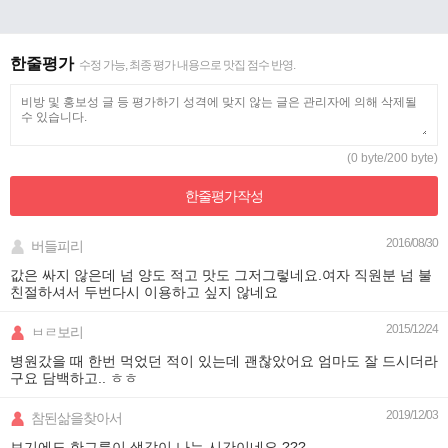
한줄평가
수정 가능, 최종 평가 내용으로 맛집 점수 반영.
(0 byte/200 byte)
한줄평가
작성
2016/08/30
버들피리
값은 싸지 않은데 넘 양도 적고 맛도 그저그렇네요.여자 직원분 넘 불
친절하셔서 두번다시 이용하고 싶지 않네요
2015/12/24
ㅂㄹ보리
병원갔을 때 한번 먹었던 적이 있는데 괜찮았어요 엄마도 잘 드시더라
구요 담백하고.. ㅎㅎ
2019/12/03
참된삶을찾아서
보기에도 한그릇이 생각이 나는 시간이네요 ???