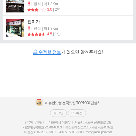
한식 | 약1.3Km
3.0
| 2명
진미가
한식 | 약1.3Km
4.5
| 1명
수정할 정보
가 있으면 알려주세요!
메뉴판닷컴 전국맛집 TOP1000 앱설치
로그인
PC버전
(주)메뉴판닷컴
대표이사 이원우
서울시 서초구 신반포로 332
사업자등록번호 220-81-66003
통신판매신고 2015-서울서초-0332호
대표전화 02-2017-7700
FAX 050-5300-7731
meg@menupan.com