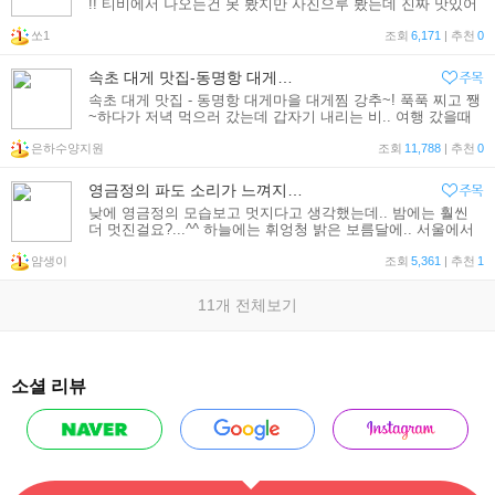
!! 티비에서 나오는건 못 봤지만 사진으루 봤는데 진짜 맛있어
보이더라구요 근데 속초 동명항에 있어서 저도 다녀왔어요 +
쏘1
_ + 우와 엄청크
조회
6,171
| 추천
0
속초 대게 맛집-동명항 대게마을 대게찜 강추~!
속초 대게 맛집 - 동명항 대게마을 대게찜 강추~! 푹푹 찌고 쨍
~하다가 저녁 먹으러 갔는데 갑자기 내리는 비.. 여행 갔을때
반갑지 않은 비지만 저녁때 내려서 다행이다 싶었어요. 저녁은
은하수양지원
동명항 대게마을에서 울가족 좋아하는 대게를 먹었는데
조회
11,788
| 추천
0
영금정의 파도 소리가 느껴지는 동명항 '대게마을'에서 홍게 먹고 왔어요~
낮에 영금정의 모습보고 멋지다고 생각했는데.. 밤에는 훨씬
더 멋진걸요?...^^ 하늘에는 휘엉청 밝은 보름달에.. 서울에서
는 찾아보기 힘든 별들도 보이고... 좋다아~~ 속초에서의 시원
얌생이
한 바닷바람을 즐기면서.. 저녁은 좀더 속초스럽
조회
5,361
| 추천
1
11개 전체보기
소셜 리뷰