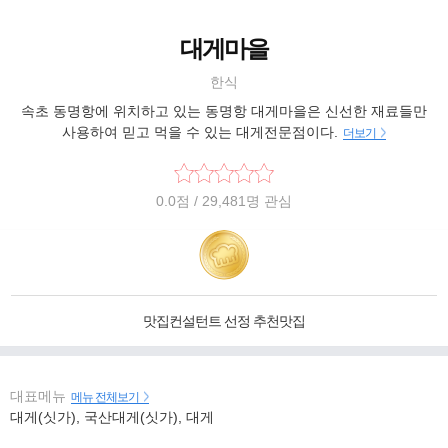
대게마을
한식
속초 동명항에 위치하고 있는 동명항 대게마을은 신선한 재료들만
사용하여 믿고 먹을 수 있는 대게전문점이다.
더보기
0.0
점
/ 29,481명 관심
맛집컨설턴트 선정 추천맛집
대표메뉴
메뉴 전체보기
대게(싯가), 국산대게(싯가), 대게