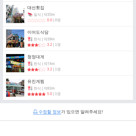
대선횟집
일식 | 약35m
0.0
| 0명
이어도식당
한식 | 약39m
3.2
| 1명
청정대게
한식 | 약74m
3.2
| 1명
유진게찜
한식 | 약83m
5.0
| 1명
수정할 정보
가 있으면 알려주세요!