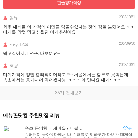
한줄평가
작성
2013/10/31
임뉴
와우 대게를 이 가격에 이만큼 먹을수있다는 것에 정말 놀랐어요ㅋㅋ
대게를 맘껏 먹고싶을땐 여기추천이요
2014/09/16
kukye1209
먹고싶어지네요~맛나보여요~
2013/10/31
호냥
대게가격이 정말 합리적이더라고요~ 서울에서는 함부로 못먹는데..
속초에서는 용기내어 먹어봤다능 ㅋㅋㅋ 아 맛나요 대게~ㅋㅋ
35개 전체보기
메뉴판닷컴 추천맛집 리뷰
속초 동명항 대게마을 / 타블로 하루 다녀간 대게집 / 속초 여행 / 동명항 맛집 추천
슈퍼맨이 돌아왔다에서 나온 타블로 & 하루가 다녀간 대게집