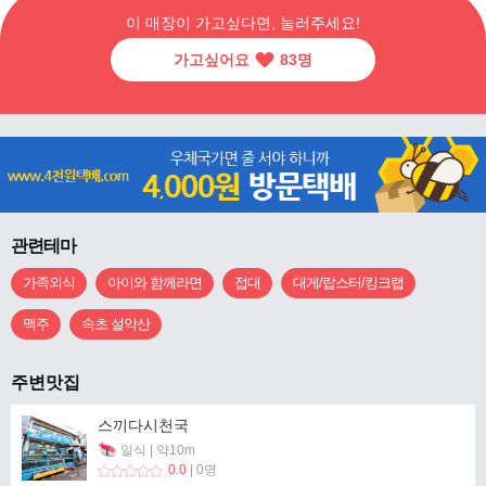
이 매장이 가고싶다면, 눌러주세요!
가고싶어요
83
명
관련테마
가족외식
아이와 함께라면
접대
대게/랍스터/킹크랩
맥주
속초 설악산
주변맛집
스끼다시천국
일식 | 약10m
0.0
| 0명