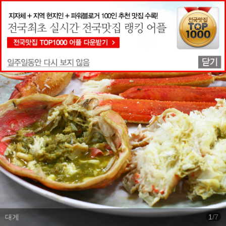
맛집상세정보
대게
1
/
7