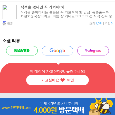
식객을 봤다면 꼭 가봐야 하는 맛집!
식객을 좋아하시는 분들은 꼭 가보셔야 할 맛집. 농촌순두부
차현희청국장이예요. 이름 참 기네요ㅋㅋㅋㅋ 전 식객 진짜 좋
아해서 만화, 영화, 드라마 다 봤거든요. 그 중 허영만의 식객
풉훕
'두부편'에 나오는 곳. 그 농촌순두부를 먹을 수 있는
조회
1,884
| 추천
0
소셜 리뷰
이 매장이 가고싶다면, 눌러주세요!
가고싶어요
76
명