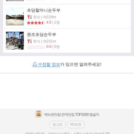
초당할머니순두부
한식 | 약229m
4.5
| 1명
원조초당순두부
한식 | 약231m
0.0
| 0명
수정할 정보
가 있으면 알려주세요!
메뉴판닷컴 전국맛집 TOP1000 앱설치
로그인
PC버전
(주)메뉴판닷컴
대표이사 이원우
서울시 서초구 신반포로 332