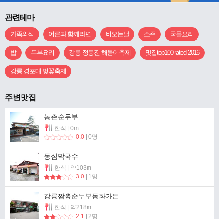
관련테마
가족외식
어른과 함께라면
비오는날
소주
국물요리
밥
두부요리
강릉 정동진 해돋이축제
맛집top100 rated 2016
강릉 경포대 벚꽃축제
주변맛집
농촌순두부
한식 | 0m
0.0
| 0명
동심막국수
한식 | 약103m
3.0
| 1명
강릉짬뽕순두부동화가든
한식 | 약218m
2.1
| 2명