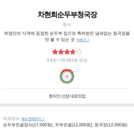
차현희순두부청국장
한식
허영만의 식객에 등장한 순두부 집으로 특허받은 냄새없는 청국장을
맛 볼 수 있는 곳
더보기
3.8
점
/ 30,653명 관심
현지인 선정 대표맛집
대표메뉴
메뉴 전체보기
순두부전골정식(17,000원), 두부전골(12,000원), 청국장(12,000원)