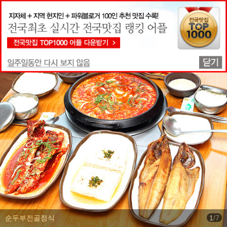
맛집상세정보
순두부전골정식
1
/
7