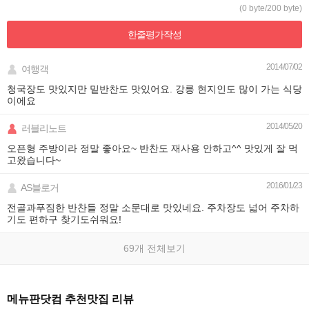
(0 byte/200 byte)
한줄평가
작성
2014/07/02
여행객
청국장도 맛있지만 밑반찬도 맛있어요. 강릉 현지인도 많이 가는 식당
이에요
2014/05/20
러블리노트
오픈형 주방이라 정말 좋아요~ 반찬도 재사용 안하고^^ 맛있게 잘 먹
고왔습니다~
2016/01/23
AS블로거
전골과푸짐한 반찬들 정말 소문대로 맛있네요. 주차장도 넓어 주차하
기도 편하구 찾기도쉬워요!
69개 전체보기
메뉴판닷컴 추천맛집 리뷰