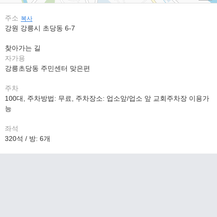
주소
복사
강원 강릉시 초당동 6-7
찾아가는 길
자가용
강릉초당동 주민센터 맞은편
주차
100대, 주차방법: 무료, 주차장소: 업소앞/업소 앞 교회주차장 이용가
능
좌석
320석 / 방: 6개