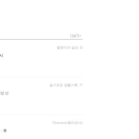
짤랑이의 일상 :D
시
슬기로운 생활기록, ??
분당 선
Chaessem(필라강사)
 :
유