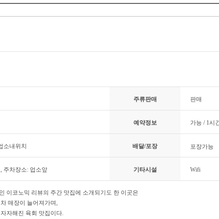
주류판매
판매
예약정보
가능 / 1시
 업소내위치
배달/포장
포장가능
료, 주차장소: 업소앞
기타시설
Wifi
인 이코노믹 리뷰의 주간 맛집에 소개되기도 한 이곳은
점차 매장이 늘어져가며,
자자해진 육회 맛집이다.