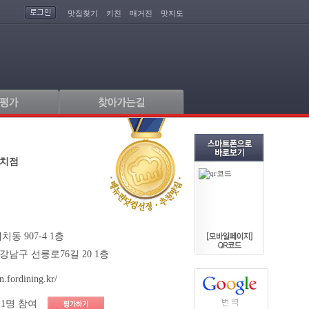
맛집찾기
키친
매거진
맛지도
대치점
동 907-4 1층
강남구 선릉로76길 20 1층
n.fordining.kr/
1명 참여