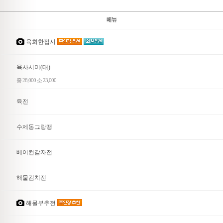
육회한접시
육사시미(대)
중 28,000 소 23,000
육전
수제동그랑땡
베이컨감자전
해물김치전
해물부추전