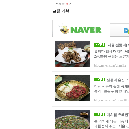
전체글
0
건
[
서울
/선릉역]
유쾌한 접시 대치점
서
29,000원 육회는 노른
blog.naver.com/ghng12
선릉역 술집 ::
강남 선릉역 술집
유쾌
릉역 1번출구 방향 매일 1
blog.naver.com/runasi01
대치점
유쾌한
를 외치게 되는 이곳
대
쾌한접시
주소 :
서울
강