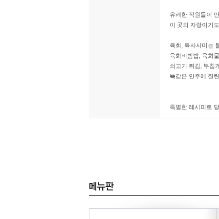
유쾌한 직원들이 만
이 곳의 자랑이기도
육회, 육사시미는 
육회비빔밥, 육회물
쇠고기 튀김, 부침
똑같은 안주에 질린
특별한 레시피로 당