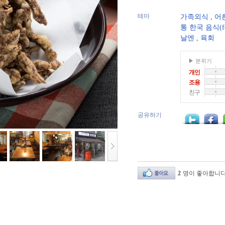
테마
가족외식
,
어
통 한국 음식(f
날엔
,
육회
▶ 분위기
개인
조용
친구
공유하기
2
명이 좋아합니다