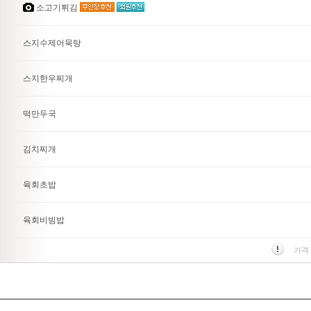
소고기튀김
스지수제어묵탕
스지한우찌개
떡만두국
김치찌개
육회초밥
육회비빔밥
가격