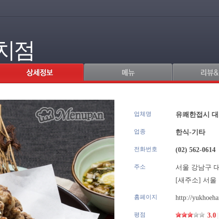
치점
업체명
.
유쾌한접시 
업종
한식-기타
전화번호
(02) 562-0614
주소
서울 강남구 대치
[새주소]
서울 
홈페이지
http://yukhoeha
평점
3.0
|