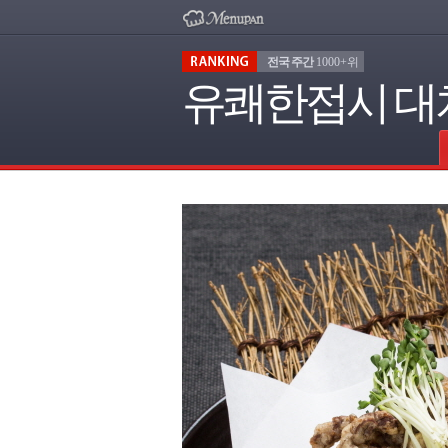
전국 주간
1000+위
유쾌한접시 대