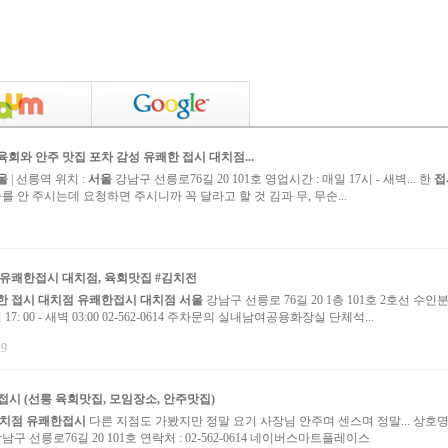
 육회와 안주 맛집 포차 감성
유쾌한 접시 대치점
...
울
| 선릉역 위치 :
서울
강남구 선릉로76길 20 101호 영업시간 : 매일 17시 - 새벽... 한
접
자를 안 주시는데 요청하면 주시니까 꼭 달라고 할 것 김과 무, 무순...
유쾌한접시 대치점
, 육회맛집 #김치전
한 접시 대치점
유쾌한접시 대치점
서울
강남구 선릉로 76길 20 1층 101호 2호선 수인
7: 00 - 새벽 03:00 02-562-0614 주차문의 실내남여공용화장실 단체석...
29
접시
(선릉 육회맛집, 모임장소, 안주맛집)
치점
유쾌한접시
다른 지점도 가봤지만 정말 요기 사장님 안주며 센스며 정말... 상호명
남구 선릉로76길 20 101호 연락처 : 02-562-0614 네이버스마트플레이스