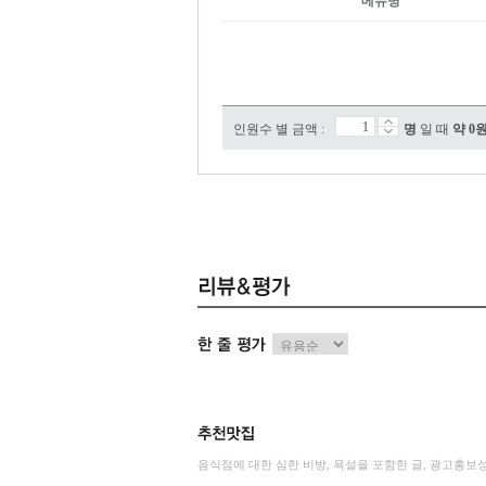
메뉴명
인원수 별 금액 :
명
일 때
약
0
음식점에 대한 심한 비방, 욕설을 포함한 글, 광고홍보