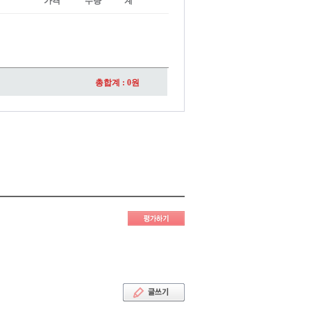
가격
수량
계
총합계 :
0
원