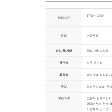
17:00 ~ 03:00
영업시간
휴일
연중무휴
좌석/룸/기타
35석 / 방: 방없음
금연석
모두 금연석
화장실
남여개별 화장실 /
주차
2대, 주차방법: 무
맛집소개
고품격 경제주간지
2008년부터 현재 
사람들의 입소문이 