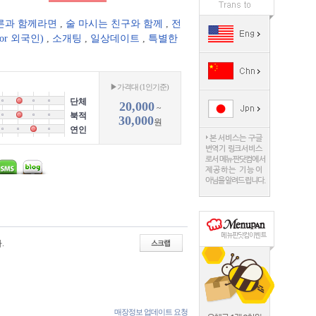
른과 함께라면
,
술 마시는 친구와 함께
,
전
or 외국인)
,
소개팅
,
일상데이트
,
특별한
▶가격대 (1인기준)
단체
20,000
~
북적
30,000
원
연인
.
매장정보 업데이트 요청